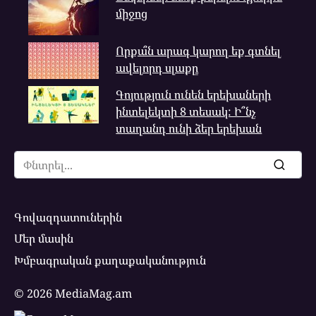
միջոց
Որքա՞ն արագ կարող եք գտնել
ավելորդ սլաքը
Գոյություն ունեն երեխաների
ինտելեկտի 8 տեսակ: Ի՞նչ
տաղանդ ունի ձեր երեխան
Search
for:
Գովազդատուներին
Մեր մասին
Խմբագրական քաղաքականություն
© 2026 MediaMag.am