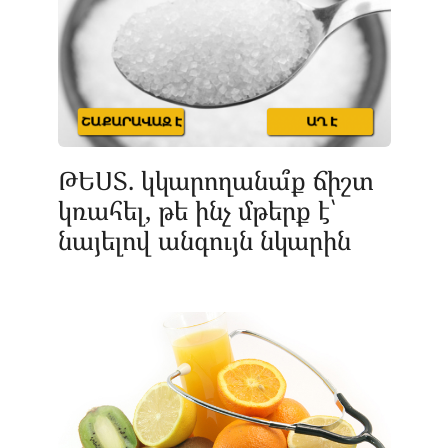
ԹԵՍՏ. կկարողանա՞ք ճիշտ
կռահել, թե ինչ մթերք է՝
նայելով անգույն նկարին