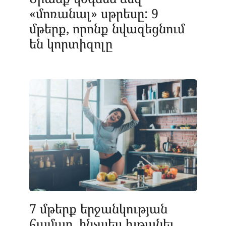
«մոռանալ» սթրեսը: 9
մթերք, որոնք նվազեցնում
են կորտիզոլը
7 մթերք երջանկության
համար. ինչպես խթանել