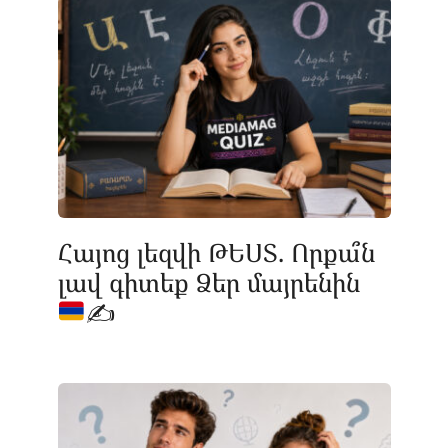
Հայոց լեզվի ԹԵՍՏ. Որքա՞ն
լավ գիտեք Ձեր մայրենին
✍