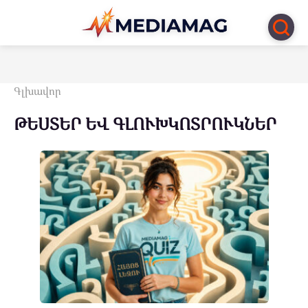
Перейти
к
контенту
Գլխավոր
ԹԵՍՏԵՐ ԵՎ ԳԼՈՒԽԿՈՏՐՈՒԿՆԵՐ