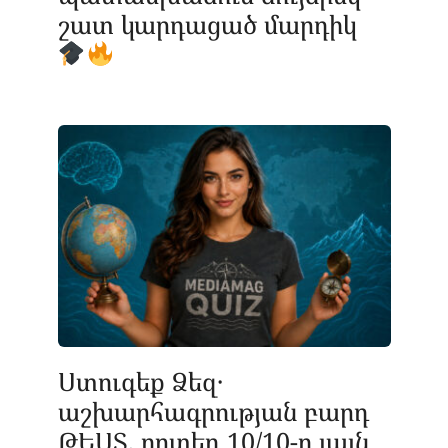
շատ կարդացած մարդիկ
Ստուգեք Ձեզ․
աշխարհագրության բարդ
ԹԵՍՏ, որտեղ 10/10-ը լայն