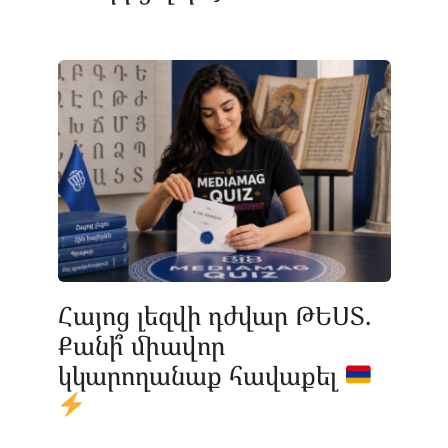
Հայոց լեզվի դժվար ԹԵՍՏ.
Քանի՞ միավոր
կկարողանաք հավաքել