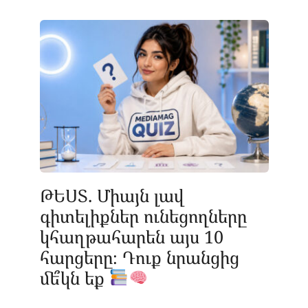
ԹԵՍՏ. Միայն լավ
գիտելիքներ ունեցողները
կհաղթահարեն այս 10
հարցերը։ Դուք նրանցից
մե՞կն եք