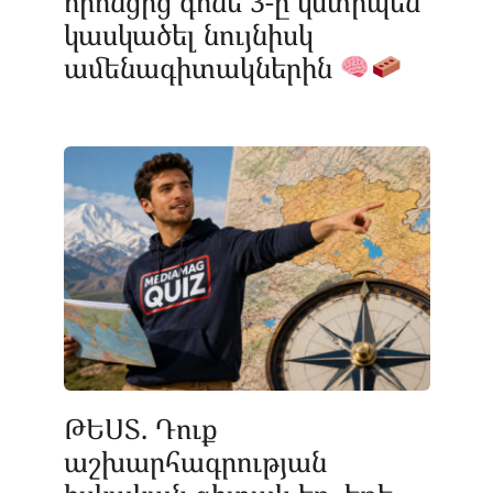
որոնցից գոնե 3-ը կստիպեն
կասկածել նույնիսկ
ամենագիտակներին
ԹԵՍՏ. Դուք
աշխարհագրության