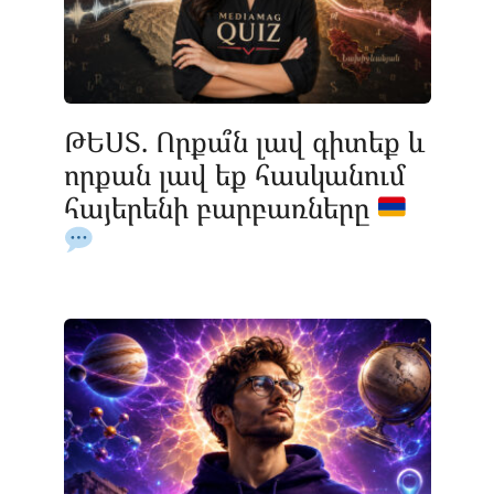
ԹԵՍՏ. Որքա՞ն լավ գիտեք և
որքան լավ եք հասկանում
հայերենի բարբառները