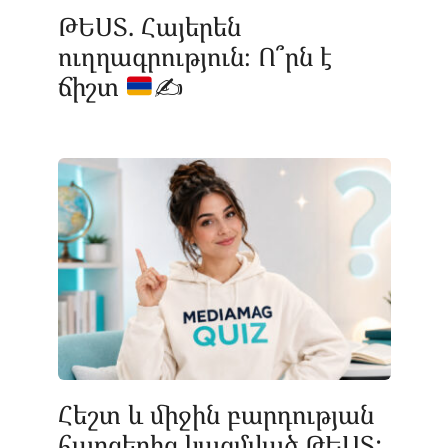
ԹԵՍՏ. Հայերեն
ուղղագրություն։ Ո՞րն է
ճիշտ
✍
Հեշտ և միջին բարդության
հարցերից կազմված ԹԵՍՏ: