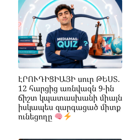
ԷՐՈՒԴԻՑԻԱՅԻ սուր ԹԵՍՏ.
12 հարցից առնվազն 9-ին
ճիշտ կպատասխանի միայն
իսկապես զարգացած միտք
ունեցողը