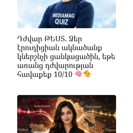
Դժվար ԹԵՍՏ. Ձեր
էրուդիցիան ակնածանք
կներշնչի ցանկացածին, եթե
առանց դժվարության
հավաքեք 10/10