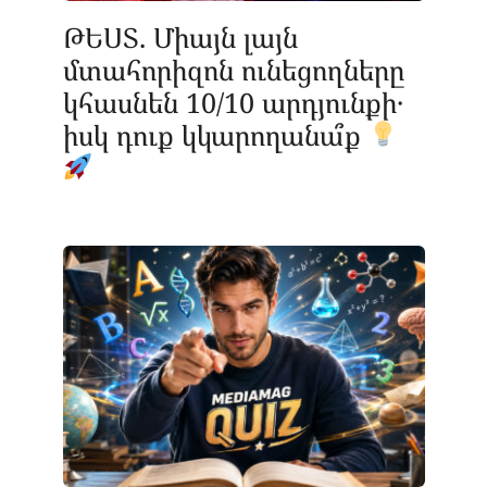
ԹԵՍՏ. Միայն լայն
մտահորիզոն ունեցողները
կհասնեն 10/10 արդյունքի․
իսկ դուք կկարողանա՞ք