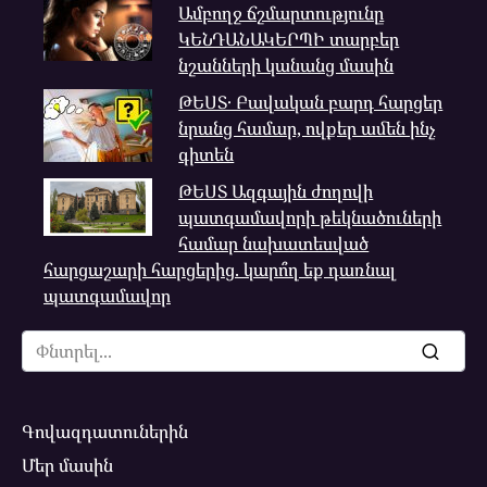
Ամբողջ ճշմարտությունը
ԿԵՆԴԱՆԱԿԵՐՊԻ տարբեր
նշանների կանանց մասին
ԹԵՍՏ․ Բավական բարդ հարցեր
նրանց համար, ովքեր ամեն ինչ
գիտեն
ԹԵՍՏ Ազգային ժողովի
պատգամավորի թեկնածուների
համար նախատեսված
հարցաշարի հարցերից. կարո՞ղ եք դառնալ
պատգամավոր
Search
for:
Գովազդատուներին
Մեր մասին