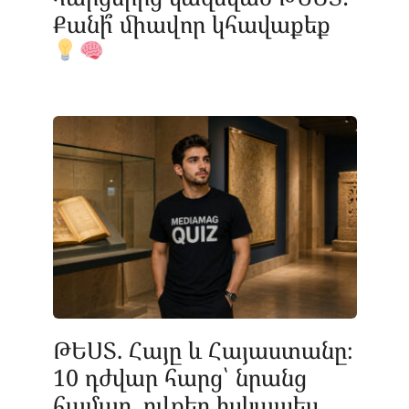
Քանի՞ միավոր կհավաքեք
ԹԵՍՏ. Հայը և Հայաստանը։
10 դժվար հարց՝ նրանց
համար, ովքեր իսկապես