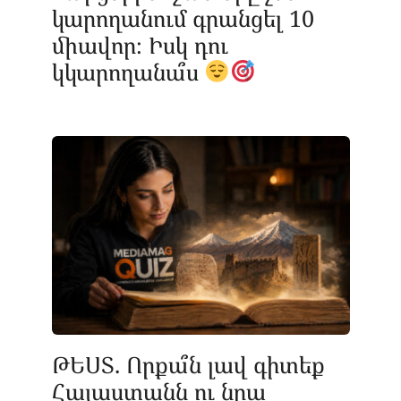
կարողանում գրանցել 10
միավոր։ Իսկ դու
կկարողանա՞ս
ԹԵՍՏ. Որքա՞ն լավ գիտեք
Հայաստանն ու նրա