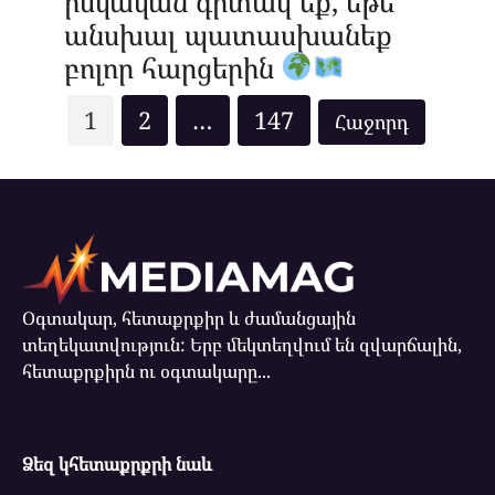
իսկական գիտակ եք, եթե
անսխալ պատասխանեք
բոլոր հարցերին
Posts
1
2
…
147
pagination
Օգտակար, հետաքրքիր և ժամանցային
տեղեկատվություն: Երբ մեկտեղվում են զվարճալին,
հետաքրքիրն ու օգտակարը...
Ձեզ կհետաքրքրի նաև