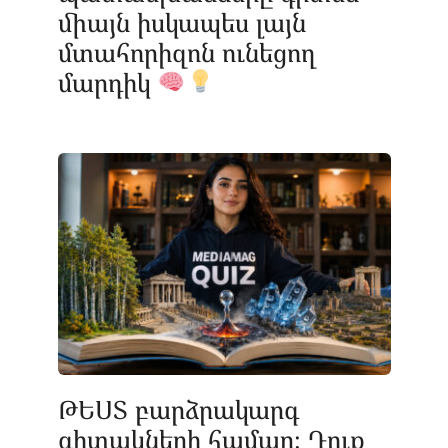
միայն իսկապես լայն
մտահորիզոն ունեցող
մարդիկ
ԹԵՍՏ բարձրակարգ
գիտակների համար։ Դուք