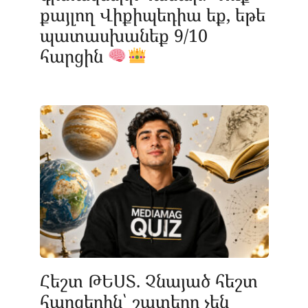
քայլող Վիքիպեդիա եք, եթե
պատասխանեք 9/10
հարցին
Հեշտ ԹԵՍՏ. Չնայած հեշտ
հարցերին՝ շատերը չեն