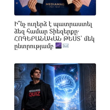
Ի՞նչ ուղերձ է պատրաստել
ձեզ համար Տիեզերքը․
ՀՈԳԵԲԱՆԱԿԱՆ ԹԵՍՏ՝ մեկ
ընտրությամբ