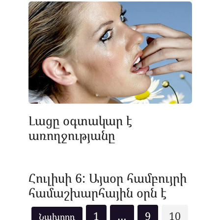
Լացը օգտակար է
առողջությանը
Հուլիսի 6: Այսօր համբույրի
համաշխարհային օրն է
Posts
1
…
9
10