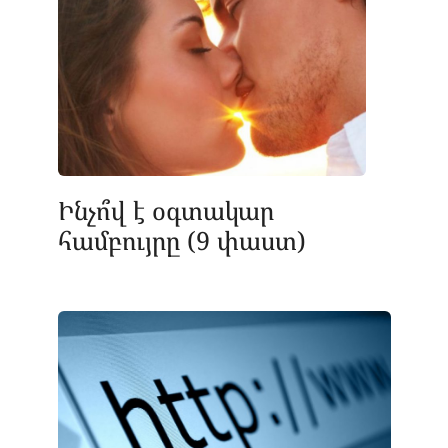
Ինչո՞վ է օգտակար
համբույրը (9 փաստ)