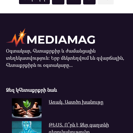
pagination
Օգտակար, հետաքրքիր և ժամանցային
տեղեկատվություն: Երբ մեկտեղվում են զվարճալին,
հետաքրքիրն ու օգտակարը...
Ձեզ կհետաքրքրի նաև
Առակ. Աստծո խանութը
ԹԵՍՏ. Ո՞րն է Ձեր գաղտնի
գերունակությունը