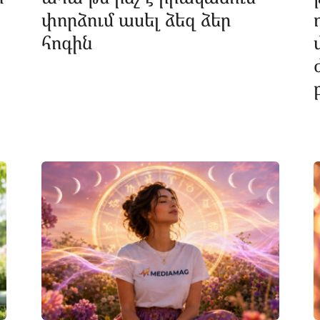
փորձում ասել ձեզ ձեր
հոգին