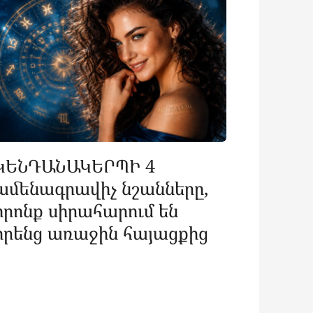
ԿԵՆԴԱՆԱԿԵՐՊԻ 4
ամենագրավիչ նշանները,
որոնք սիրահարում են
իրենց առաջին հայացքից