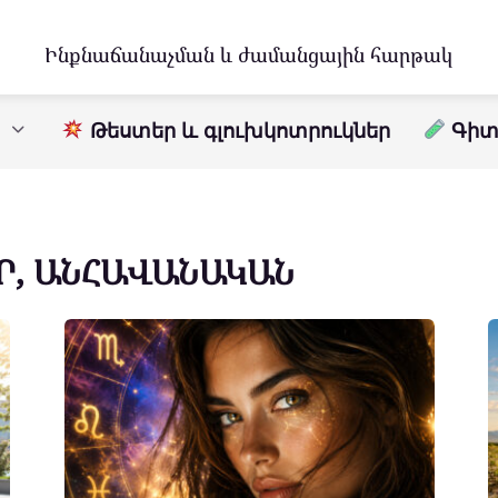
Ինքնաճանաչման և ժամանցային հարթակ
Թեստեր և գլուխկոտրուկներ
Գիտո
Ր, ԱՆՀԱՎԱՆԱԿԱՆ