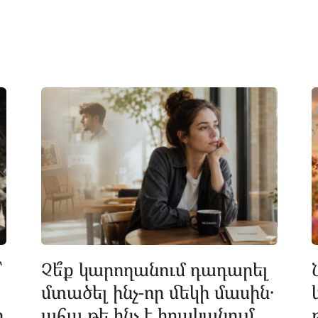
՝
Չե՞ք կարողանում դադարել
մտածել ինչ-որ մեկի մասին․
ի
ահա թե ինչ է իրականում