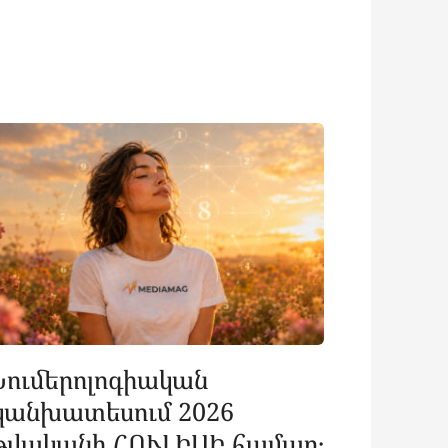
Նումերոլոգիական
կանխատեսում 2026
թվականի ՀՈՒԼԻՍԻ համար․