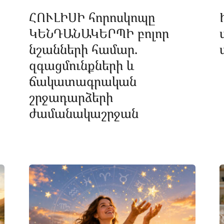
ՀՈՒԼԻՍԻ հորոսկոպը
ԿԵՆԴԱՆԱԿԵՐՊԻ բոլոր
նշանների համար.
զգացմունքների և
ճակատագրական
շրջադարձերի
ժամանակաշրջան