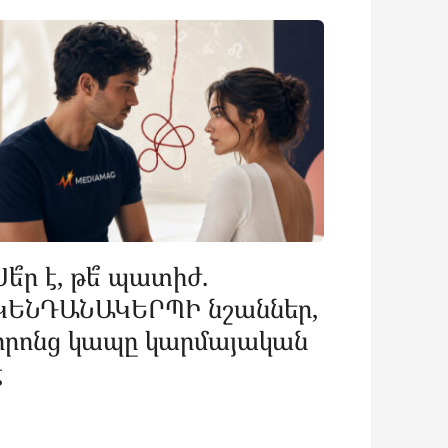
Սե՞ր է, թե՞ պատիժ.
ԿԵՆԴԱՆԱԿԵՐՊԻ նշաններ,
որոնց կապը կարմայական
է