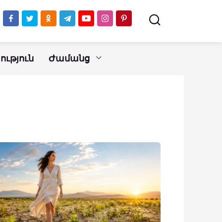
ւթյուն
Ժամանց