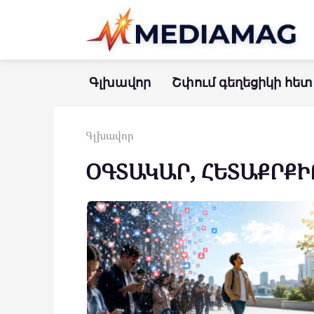
Перейти
к
контенту
Գլխավոր
Շփում գեղեցիկի հետ
Գլխավոր
ՕԳՏԱԿԱՐ, ՀԵՏԱՔՐՔԻ