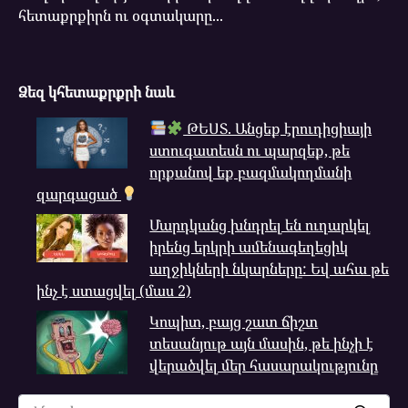
հետաքրքիրն ու օգտակարը...
Ձեզ կհետաքրքրի նաև
ԹԵՍՏ. Անցեք էրուդիցիայի
ստուգատեսն ու պարզեք, թե
որքանով եք բազմակողմանի
զարգացած
Մարդկանց խնդրել են ուղարկել
իրենց երկրի ամենագեղեցիկ
աղջիկների նկարները: Եվ ահա թե
ինչ է ստացվել (մաս 2)
Կոպիտ, բայց շատ ճիշտ
տեսանյութ այն մասին, թե ինչի է
վերածվել մեր հասարակությունը
Search