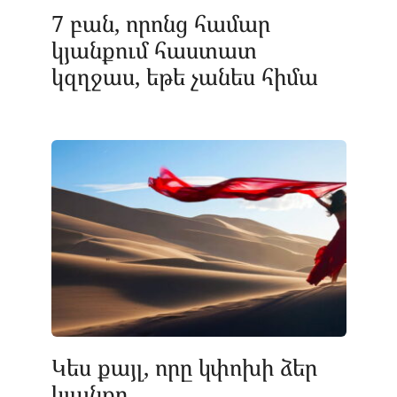
7 բան, որոնց համար
կյանքում հաստատ
կզղջաս, եթե չանես հիմա
Կես քայլ, որը կփոխի ձեր
կյանքը