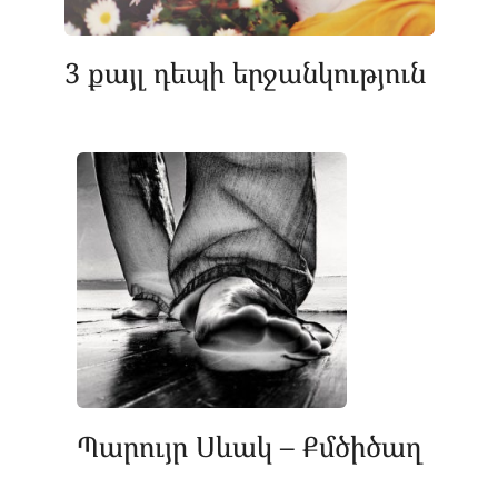
3 քայլ դեպի երջանկություն
Պարույր Սևակ – Քմծիծաղ