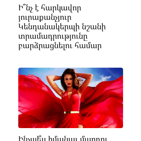
Ի՞նչ է հարկավոր
յուրաքանչյուր
Կենդանակերպի նշանի
տրամադրությունը
բարձրացնելու համար
Ինչպե՞ս իմանալ մարդու