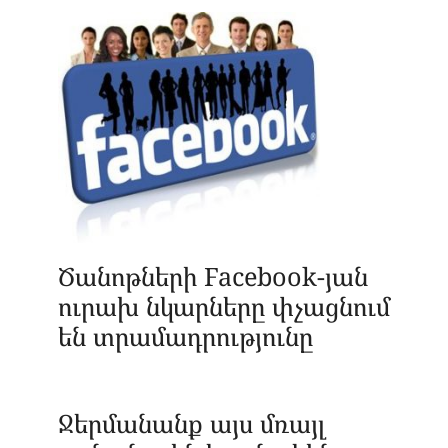
Ծանոթների Facebook-յան
ուրախ նկարները փչացնում
են տրամադրությունը
Ջերմանանք այս մռայլ