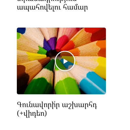
ապահովելու համար
Գունավորի՛ր աշխարհդ
(+վիդեո)