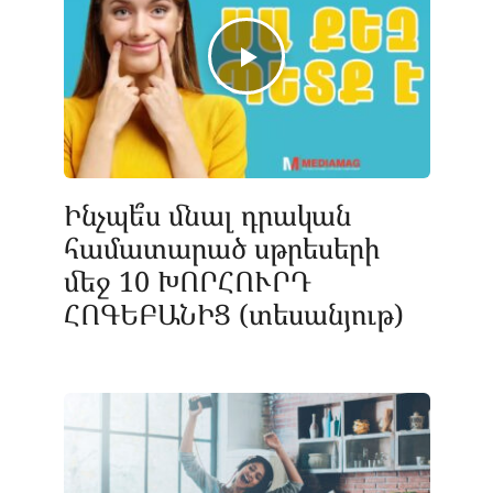
Ինչպե՞ս մնալ դրական
համատարած սթրեսերի
մեջ 10 ԽՈՐՀՈՒՐԴ
ՀՈԳԵԲԱՆԻՑ (տեսանյութ)