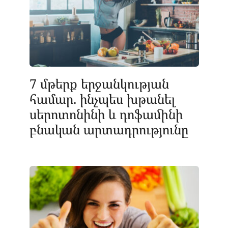
7 մթերք երջանկության
համար. ինչպես խթանել
սերոտոնինի և դոֆամինի
բնական արտադրությունը