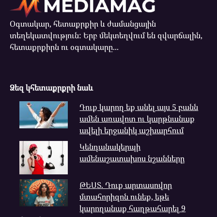
Օգտակար, հետաքրքիր և ժամանցային
տեղեկատվություն: Երբ մեկտեղվում են զվարճալին,
հետաքրքիրն ու օգտակարը...
Ձեզ կհետաքրքրի նաև
Դուք կարող եք անել այս 5 բանն
ամեն առավոտ ու կարթնանաք
ավելի երջանիկ աշխարհում
Կենդանակերպի
ամենաշատախոս նշանները
ԹԵՍՏ. Դուք արտասովոր
մտահորիզոն ունեք, եթե
կարողանաք հաղթահարել 9