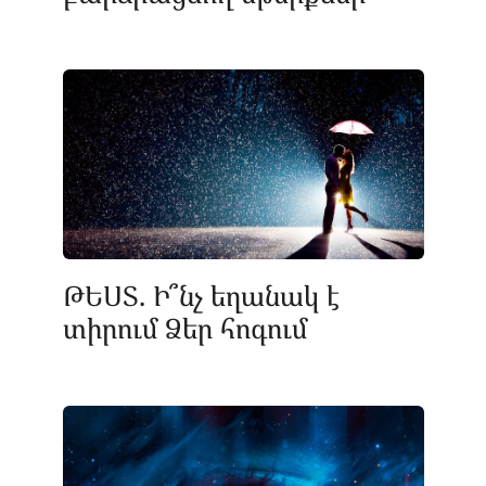
ԹԵՍՏ. Ի՞նչ եղանակ է
տիրում Ձեր հոգում