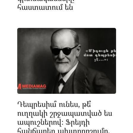
հաստատում են
Դեպրեսիա՞ ունես, թե՞
ուղղակի շրջապատված ես
ապուշներով։ Ֆրեյդի
հանճարեղ ախտորոշումը,