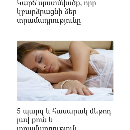
Կարճ պատմվածք, որը
կբարձրացնի ձեր
տրամադրությունը
5 պարզ և հասարակ մեթոդ
լավ քուն և
տրամադրություն