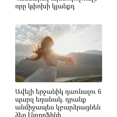
որը կփոխի կյանքդ
Ավելի երջանիկ դառնալու 6
պարզ եղանակ. դրանք
անմիջապես կբարձրացնեն
ձեր էնդորֆինի