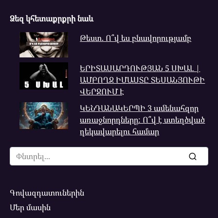
Ձեզ կհետաքրքրի նաև
Թեստ. Ո՞վ ես բնավորությամբ
ԵՐԻՏԱՍԱՐԴՈՒԹՅԱՆ 5 ՍԽԱԼ |
ԱՄԲՈՂՋ ԻՄԱՍՏԸ ՏԵՍԱՆՅՈՒԹԻ
ՎԵՐՋՈՒՄ Է
ԿԵՆԴԱՆԱԿԵՐՊԻ 3 ամենահզոր
առաջնորդները: Ո՞վ է ստեղծված
ղեկավարելու համար
Search
for:
Գովազդատուներին
Մեր մասին