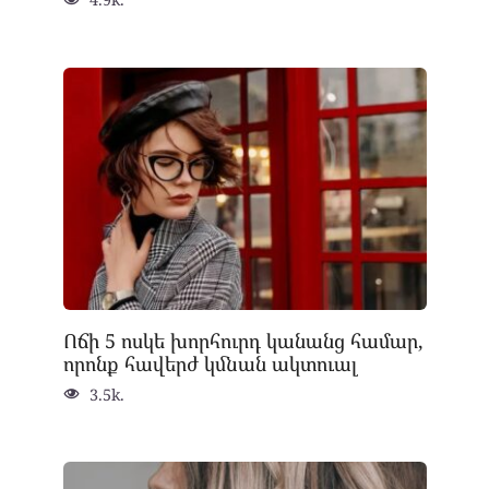
Ոճի 5 ոսկե խորհուրդ կանանց համար,
որոնք հավերժ կմնան ակտուալ
3.5k.