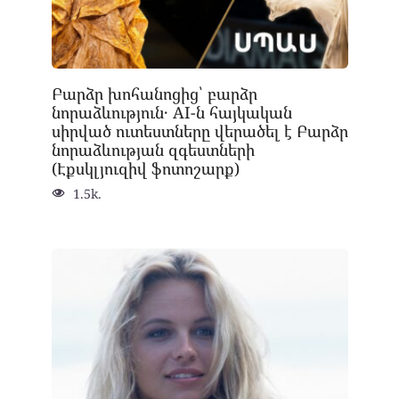
Բարձր խոհանոցից՝ բարձր
նորաձևություն․ AI-ն հայկական
սիրված ուտեստները վերածել է Բարձր
նորաձևության զգեստների
(Էքսկլյուզիվ ֆոտոշարք)
1.5k.