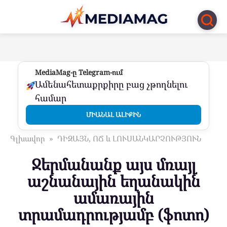
Перейти
к
контенту
MediaMag-ը Telegram-ում
Ամենահետաքրքիրը բաց չթողնելու
համար
ՄԻԱՆԱԼ ԱԼԻՔԻՆ
Գլխավոր
»
ԴԻԶԱՅՆ, ՈՃ և ԼՈՒՍԱՆԿԱՐՉՈՒԹՅՈՒՆ
Ջերմանանք այս մռայլ
աշնանային եղանակին
ամառային
տրամադրությամբ (ֆոտո)