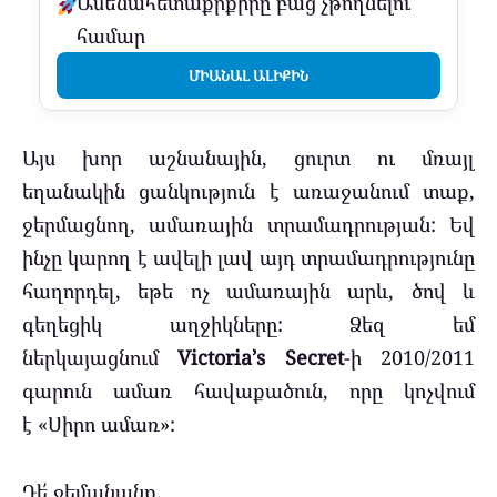
Ամենահետաքրքիրը բաց չթողնելու
համար
ՄԻԱՆԱԼ ԱԼԻՔԻՆ
Այս խոր աշնանային, ցուրտ ու մռայլ
եղանակին ցանկություն է առաջանում տաք,
ջերմացնող, ամառային տրամադրության: Եվ
ինչը կարող է ավելի լավ այդ տրամադրությունը
հաղորդել, եթե ոչ ամառային արև, ծով և
գեղեցիկ աղջիկները: Ձեզ եմ
ներկայացնում
Victoria’s Secret
-ի 2010/2011
գարուն ամառ հավաքածուն, որը կոչվում
է «Սիրո ամառ»:
Դե՛ ջեմանանք.