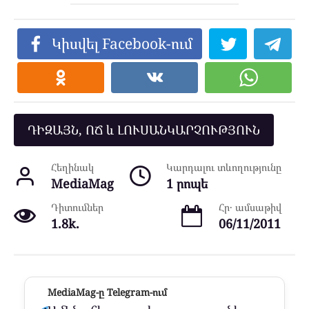
Կիսվել Facebook-ում
ԴԻԶԱՅՆ, ՈՃ և ԼՈՒՍԱՆԿԱՐՉՈՒԹՅՈՒՆ
Հեղինակ
Կարդալու տևողությունը
MediaMag
1 րոպե
Դիտումներ
Հր․ ամսաթիվ
1.8k.
06/11/2011
MediaMag-ը Telegram-ում