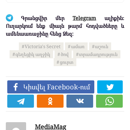
Գրանցվիր մեր
Telegram
ալիքին։
Ուղարկում ենք միայն թարմ հոդվածները և
ամենաառաջինը հենց Ձեզ:
Victoria's Secret
ամառ
աշուն
գեղեցիկ աղջիկ
ծով
տրամադրություն
ցուրտ
Կիսվել Facebook-ում
MediaMag