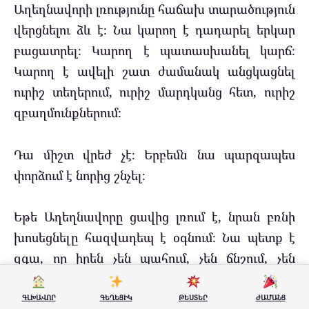
Աղեղնավորի լռությունը հաճախ տարածություն
վերցնելու ձև է։ Նա կարող է դադարել երկար
բացատրել։ Կարող է պատասխանել կարճ։
Կարող է ավելի շատ ժամանակ անցկացնել
ուրիշ տեղերում, ուրիշ մարդկանց հետ, ուրիշ
զբաղմունքներում։
Դա միշտ վրեժ չէ։ Երբեմն նա պարզապես
փորձում է նորից շնչել։
Եթե Աղեղնավորը ցավից լռում է, նրան բռնի
խոսեցնելը հազվադեպ է օգնում։ Նա պետք է
զգա, որ իրեն չեն պահում, չեն ճնշում, չեն
փակել։ Միայն այդ ժամանակ կարող է
վերադառնալ անկեղծ խոսակցության։
ԳԼԽԱՎՈՐ
ԳԵՂԵՑԻԿ
ԹԵՍՏԵՐ
ԺԱՄԱՆՑ