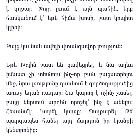
է զղջալ։ Խոյը լռում է այն պահին, երբ
հասկանում է՝ եթե հիմա խոսի, շատ կոպիտ
կլինի։
Բայց կա նաև ավելի վտանգավոր լռություն։
Եթե Խոյին շատ են ցավեցրել, և նա այլևս
իմաստ չի տեսնում ինչ-որ բան բացատրելու
մեջ, նրա լռությունը դառնում է գործողությունից
առաջ եղած դադար։ Նա կարող է ոչինչ չասել,
բայց ներսում արդեն որոշել՝ ինչ է անելու։
Հեռանա՞լ։ Կտրե՞լ կապը։ Պայքարե՞լ։ Թե՞
պարզապես հանել այդ մարդուն իր կյանքի
կենտրոնից։