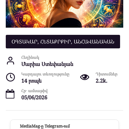
ՕԳՏԱԿԱՐ, ՀԵՏԱՔՐՔԻՐ, ԱՆՀԱՎԱՆԱԿԱՆ
Հեղինակ
Մարիա Ստեփանյան
Կարդալու տևողությունը
Դիտումներ
14 րոպե
2.2k.
Հր․ ամսաթիվ
05/06/2026
MediaMag-ը Telegram-ում