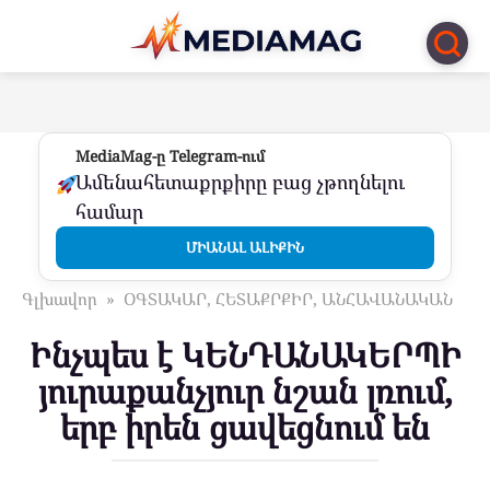
Перейти
к
контенту
MediaMag-ը Telegram-ում
Ամենահետաքրքիրը բաց չթողնելու
համար
ՄԻԱՆԱԼ ԱԼԻՔԻՆ
Գլխավոր
»
ՕԳՏԱԿԱՐ, ՀԵՏԱՔՐՔԻՐ, ԱՆՀԱՎԱՆԱԿԱՆ
Ինչպես է ԿԵՆԴԱՆԱԿԵՐՊԻ
յուրաքանչյուր նշան լռում,
երբ իրեն ցավեցնում են