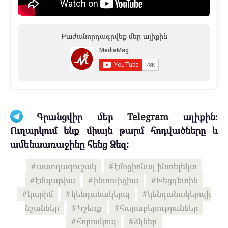
Բաժանորդագրվեք մեր ալիքին
Գրանցվիր մեր
Telegram
ալիքին։
Ուղարկում ենք միայն թարմ հոդվածները և
ամենաառաջինը հենց Ձեզ:
աստղագուշակ
էմոցիոնալ ինտելեկտ
էմպաթիա
ինտուիցիա
Խեցգետին
կարիճ
կենդանակերպ
կենդանակերպի
նշաններ
Կշեռք
հարաբերություններ
հորոսկոպ
ձկներ