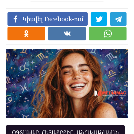
Կիսվել Facebook-ում
ՕԳՏԱԿԱՐ, ՀԵՏԱՔՐՔԻՐ, ԱՆՀԱՎԱՆԱԿԱՆ