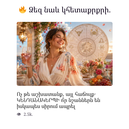
Ձեզ նաև կհետաքրքրի.
Ոչ թե աշխատանք, այլ հաճույք․
ԿԵՆԴԱՆԱԿԵՐՊԻ ո՞ր նշաններն են
իսկապես սիրում ապրել
2.5k.