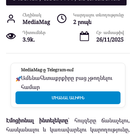
Հեղինակ
Կարդալու տևողությունը
MediaMag
2 րոպե
Դիտումներ
Հր․ ամսաթիվ
3.9k.
26/11/2025
MediaMag-ը Telegram-ում
Ամենահետաքրքիրը բաց չթողնելու
համար
ՄԻԱՆԱԼ ԱԼԻՔԻՆ
Էմոցիոնալ ինտելեկտը
՝ հույզերը ճանաչելու,
հասկանալու և կառավարելու կարողությունը,