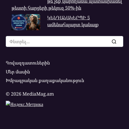
թե՞ չեք կարողանա պատասխանել
թեստի հարցերի թեկուզ 50%-ին
ԿԵՆԴԱՆԱԿԵՐՊԻ 5
ամենահպարտ կանայք
Search
for:
Գովազդատուներին
Մեր մասին
Խմբագրական քաղաքականություն
© 2026 MediaMag.am