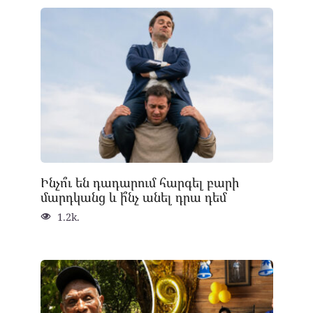
Ինչո՞ւ են դադարում հարգել բարի
մարդկանց և ի՞նչ անել դրա դեմ
1.2k.