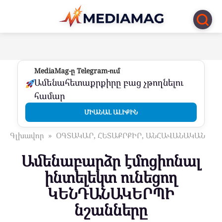
Перейти
к
контенту
MediaMag-ը Telegram-ում
Ամենահետաքրքիրը բաց չթողնելու
համար
ՄԻԱՆԱԼ ԱԼԻՔԻՆ
Գլխավոր
»
ՕԳՏԱԿԱՐ, ՀԵՏԱՔՐՔԻՐ, ԱՆՀԱՎԱՆԱԿԱՆ
Ամենաբարձր էմոցիոնալ
ինտելեկտ ունեցող
ԿԵՆԴԱՆԱԿԵՐՊԻ
նշանները