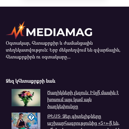
Օգտակար, հետաքրքիր և ժամանցային
տեղեկատվություն: Երբ մեկտեղվում են զվարճալին,
հետաքրքիրն ու օգտակարը...
Ձեզ կհետաքրքրի նաև
Ծաղիկների լեզուն։ Ինչի՞ մասին է
խոսում այս կամ այն
ծաղկեփունջը
ԹԵՍՏ․ Ձեր գիտելիքները
աշխարհագրությունից «5+»-ի՞ են,