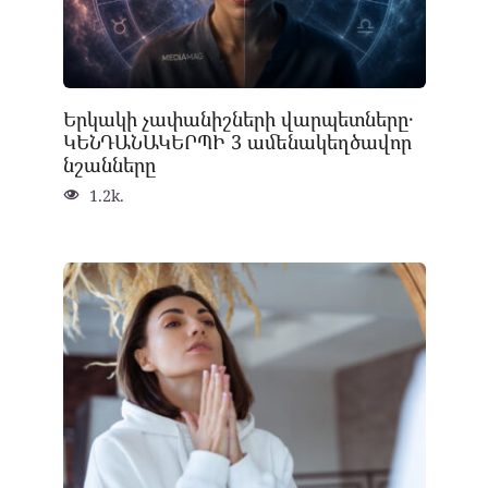
Երկակի չափանիշների վարպետները․
ԿԵՆԴԱՆԱԿԵՐՊԻ 3 ամենակեղծավոր
նշանները
1.2k.