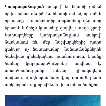
Կարգապահություն
ասելով՝ ես նկատի չունեմ
օրվա խիստ ռեժիմ։ Ես նկատի չունեմ, որ ամեն
օր պետք է պարտադիր արթնանալ վեց անց
երեսուն և մինչև կապտելը ցայվել սառցե ջրով։
Կախարդները կարգապահություն ասելով՝
հասկանում են, մեր հաշվարկներից դուրս
գտնվող ոչ նպաստավոր հանգամանքներին
հանգիստ դիմակայելու ունակությունը։ Նրանց
համար կարգապահությունը՝ արվեստ է,
անսահմանությանը անշեղ դիմակայելու
արվեստ, ոչ այն պատճառով, որ դու ուժեղ ես և
անկոտրուն, այլ որովհետև լի ես ակնածանքով։