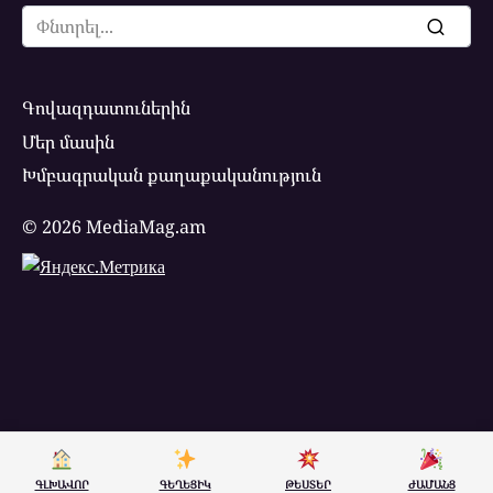
Search
for:
Գովազդատուներին
Մեր մասին
Խմբագրական քաղաքականություն
© 2026 MediaMag.am
ԳԼԽԱՎՈՐ
ԳԵՂԵՑԻԿ
ԹԵՍՏԵՐ
ԺԱՄԱՆՑ