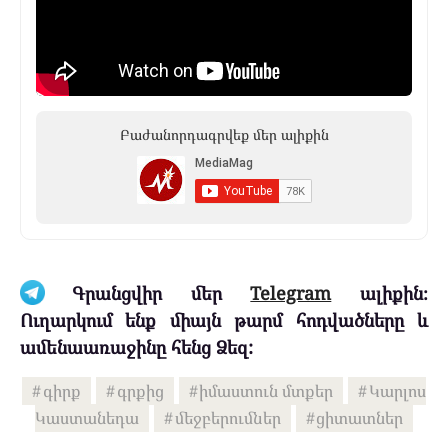
Բաժանորդագրվեք մեր ալիքին
Գրանցվիր մեր
Telegram
ալիքին։
Ուղարկում ենք միայն թարմ հոդվածները և
ամենաառաջինը հենց Ձեզ:
գիրք
գրքից
իմաստուն մտքեր
Կարլոս
Կաստանեդա
մեջբերումներ
ցիտատներ