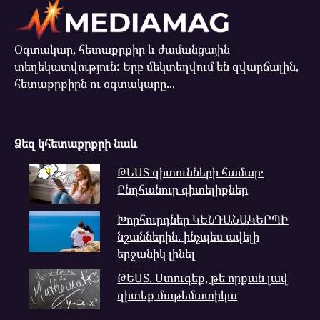
Օգտակար, հետաքրքիր և ժամանցային
տեղեկատվություն: Երբ մեկտեղվում են զվարճալին,
հետաքրքիրն ու օգտակարը...
Ձեզ կհետաքրքրի նաև
ԹԵՍՏ գիտունների համար․
Ընդհանուր գիտելիքներ
Խորհուրդներ ԿԵՆԴԱՆԱԿԵՐՊԻ
նշաններին. ինչպես ավելի
երջանիկ լինել
ԹԵՍՏ. Ստուգեք, թե որքան լավ
գիտեք մաթեմատիկա