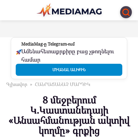
Перейти
к
контенту
MediaMag-ը Telegram-ում
Ամենահետաքրքիրը բաց չթողնելու
համար
ՄԻԱՆԱԼ ԱԼԻՔԻՆ
Գլխավոր
»
ՀԱՆՐԱՃԱՆԱՉ ՄԱՐԴԻԿ
8 մեջբերում
Կ.Կաստանեդայի
«Անսահմանության ակտիվ
կողմը» գրքից