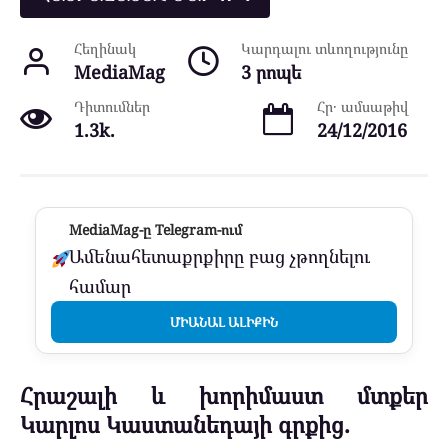
Հեղինակ
Կարդալու տևողությունը
MediaMag
3 րոպե
Դիտումներ
Հր․ ամսաթիվ
1.3k.
24/12/2016
MediaMag-ը Telegram-ում
Ամենահետաքրքիրը բաց չթողնելու
համար
ՄԻԱՆԱԼ ԱԼԻՔԻՆ
Հրաշալի և խորիմաստ մտքեր
Կարլոս Կաստանեդայի գրքից.