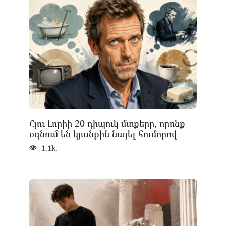
Հյու Լորիի 20 դիպուկ մտքերը, որոնք
օգնում են կյանքին նայել հումորով
1.1k.