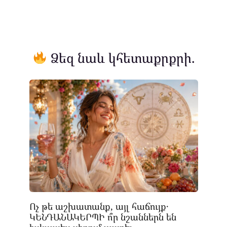
Ձեզ նաև կհետաքրքրի.
Ոչ թե աշխատանք, այլ հաճույք․
ԿԵՆԴԱՆԱԿԵՐՊԻ ո՞ր նշաններն են