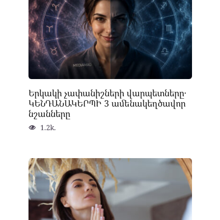
Երկակի չափանիշների վարպետները․
ԿԵՆԴԱՆԱԿԵՐՊԻ 3 ամենակեղծավոր
նշանները
1.2k.