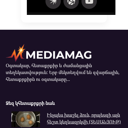
Օգտակար, հետաքրքիր և ժամանցային
տեղեկատվություն: Երբ մեկտեղվում են զվարճալին,
հետաքրքիրն ու օգտակարը...
Ձեզ կհետաքրքրի նաև
Ինչպես խաշել ձուն, որպեսզի այն
հեշտ կեղևազրկվի (ՏԵՍԱՆՅՈՒԹ)