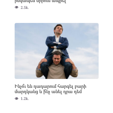
իսկապես սիրում ապրել
2.5k.
Ինչո՞ւ են դադարում հարգել բարի
մարդկանց և ի՞նչ անել դրա դեմ
1.2k.