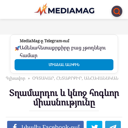
Перейти
к
контенту
MediaMag-ը Telegram-ում
Ամենահետաքրքիրը բաց չթողնելու
համար
ՄԻԱՆԱԼ ԱԼԻՔԻՆ
Գլխավոր
»
ՕԳՏԱԿԱՐ, ՀԵՏԱՔՐՔԻՐ, ԱՆՀԱՎԱՆԱԿԱՆ
Տղամարդու և կնոջ հոգևոր
միասնությունը
Կիսվել Facebook-ում