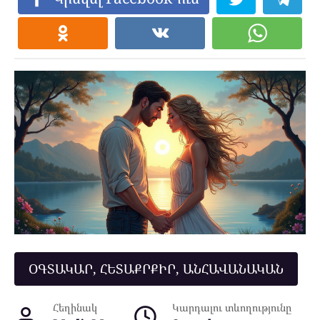
ՕԳՏԱԿԱՐ, ՀԵՏԱՔՐՔԻՐ, ԱՆՀԱՎԱՆԱԿԱՆ
Հեղինակ
Կարդալու տևողությունը