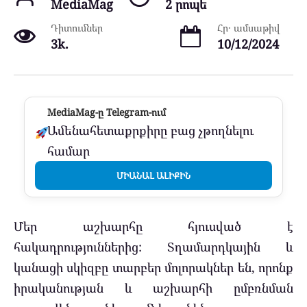
MediaMag
2 րոպե
Դիտումներ
Հր․ ամսաթիվ
3k.
10/12/2024
MediaMag-ը Telegram-ում
Ամենահետաքրքիրը բաց չթողնելու
համար
ՄԻԱՆԱԼ ԱԼԻՔԻՆ
Մեր աշխարհը հյուսված է
հակադրություններից: Տղամարդկային և
կանացի սկիզբը տարբեր մոլորակներ են, որոնք
իրականության և աշխարհի ըմբռնման