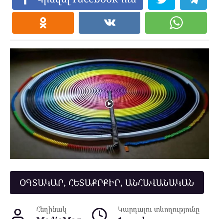
ՕԳՏԱԿԱՐ, ՀԵՏԱՔՐՔԻՐ, ԱՆՀԱՎԱՆԱԿԱՆ
Հեղինակ
Կարդալու տևողությունը