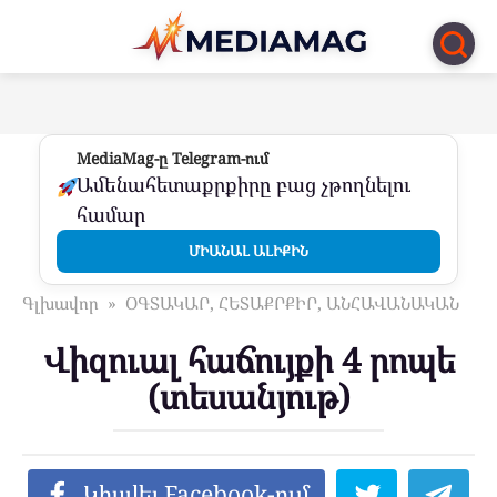
Перейти
к
контенту
MediaMag-ը Telegram-ում
Ամենահետաքրքիրը բաց չթողնելու
համար
ՄԻԱՆԱԼ ԱԼԻՔԻՆ
Գլխավոր
»
ՕԳՏԱԿԱՐ, ՀԵՏԱՔՐՔԻՐ, ԱՆՀԱՎԱՆԱԿԱՆ
Վիզուալ հաճույքի 4 րոպե
(տեսանյութ)
Կիսվել Facebook-ում