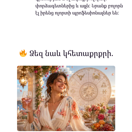
փորձագետներից և այլն: Նրանք բոլորն
էլ իրենց ոլորտի պրոֆեսիոնալներ են:
Ձեզ նաև կհետաքրքրի.