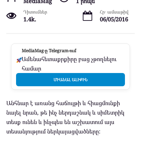
MediaMag
1 րոպե
Դիտումներ
Հր․ ամսաթիվ
1.4k.
06/05/2016
MediaMag-ը Telegram-ում
Ամենահետաքրքիրը բաց չթողնելու
համար
ՄԻԱՆԱԼ ԱԼԻՔԻՆ
Անհնար է առանց հաճույթի և հիացմունքի
նայել նրան, թե ինչ ներդաշնակ և սիմետրիկ
տեսք ունեն և ինչպես են աշխատում այս
տեսանյությում ներկայացվածները: