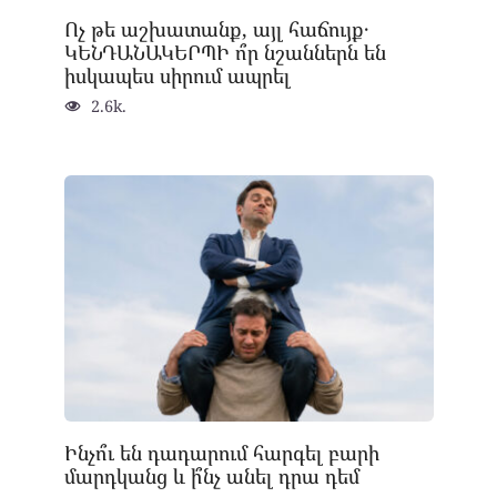
Ոչ թե աշխատանք, այլ հաճույք․
ԿԵՆԴԱՆԱԿԵՐՊԻ ո՞ր նշաններն են
իսկապես սիրում ապրել
2.6k.
Ինչո՞ւ են դադարում հարգել բարի
մարդկանց և ի՞նչ անել դրա դեմ