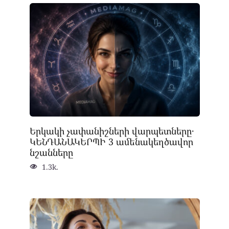
Երկակի չափանիշների վարպետները․
ԿԵՆԴԱՆԱԿԵՐՊԻ 3 ամենակեղծավոր
նշանները
1.3k.