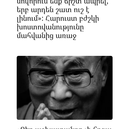
սովորում ենք ճիշտ ապրել,
երբ արդեն շատ ուշ է
լինում»: Հարուստ բժշկի
խոստովանությունը
մահվանից առաջ