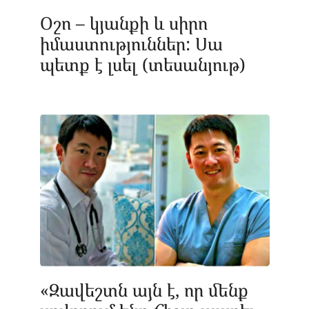
Օշո – կյանքի և սիրո
իմաստություններ: Սա
պետք է լսել (տեսանյութ)
«Զավեշտն այն է, որ մենք