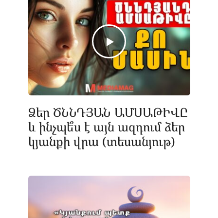
Ձեր ԾՆՆԴՅԱՆ ԱՄՍԱԹԻՎԸ
և ինչպե՞ս է այն ազդում ձեր
կյանքի վրա (տեսանյութ)