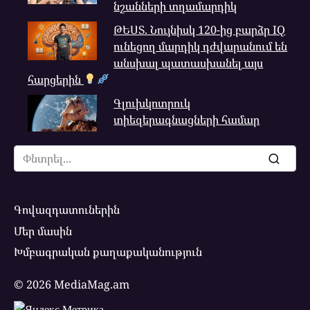
նշանների տղամարդիկ
ԹԵՍՏ. Նույնիսկ 120-ից բարձր IQ
ունեցող մարդիկ դժվարանում են
անսխալ պատասխանել այս
հարցերին
Գլուխկոտրուկ
տիեզերագնացների համար
Search
for:
Գովազդատուներին
Մեր մասին
Խմբագրական քաղաքականություն
© 2026 MediaMag.am