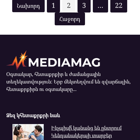
Posts
1
2
3
…
22
pagination
Օգտակար, հետաքրքիր և ժամանցային
տեղեկատվություն: Երբ մեկտեղվում են զվարճալին,
հետաքրքիրն ու օգտակարը...
Ձեզ կհետաքրքրի նաև
Ինչպիսի՞ կանանց են ընտրում
Կենդանակերպի տարբեր