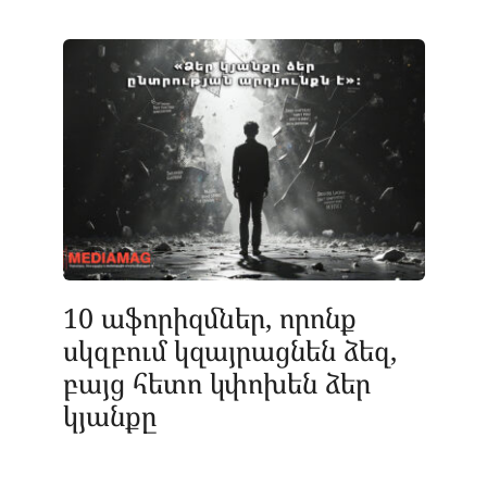
10 աֆորիզմներ, որոնք
սկզբում կզայրացնեն ձեզ,
բայց հետո կփոխեն ձեր
կյանքը