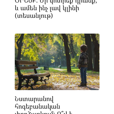
և ամեն ինչ լավ կլինի
(տեսանյութ)
Նստարանով
հոգեբանական
փորձարկում: Ո՞վ է