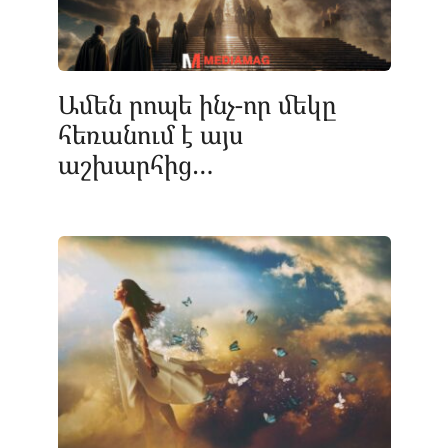
Ամեն րոպե ինչ-որ մեկը
հեռանում է այս
աշխարհից…