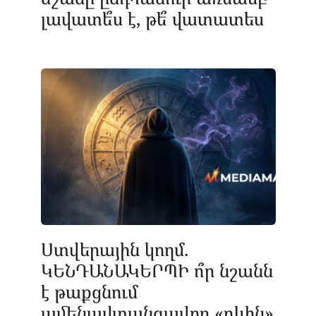
լավատե՞ս է, թե՞ վատատես
Ստվերային կողմ.
ԿԵՆԴԱՆԱԿԵՐՊԻ ո՞ր նշանն
է թաքցնում
ամենավտանգավոր «դևին»