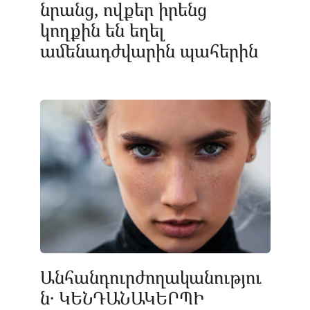
նրանց, ովքեր իրենց
կողքին են եղել
ամենադժվարին պահերին
Անհանդուրժողականությու
ն․ ԿԵՆԴԱՆԱԿԵՐՊԻ