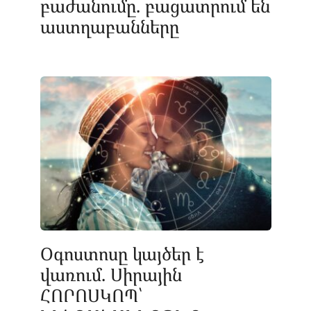
բաժանումը. բացատրում են
աստղաբանները
Օգոստոսը կայծեր է
վառում. Սիրային
ՀՈՐՈՍԿՈՊ՝