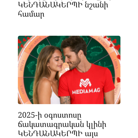
ԿԵՆԴԱՆԱԿԵՐՊԻ նշանի
համար
2025-ի օգոստոսը
ճակատագրական կլինի
ԿԵՆԴԱՆԱԿԵՐՊԻ այս