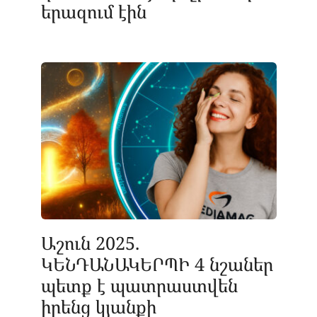
երազում էին
Աշուն 2025.
ԿԵՆԴԱՆԱԿԵՐՊԻ 4 նշաներ
պետք է պատրաստվեն
իրենց կյանքի