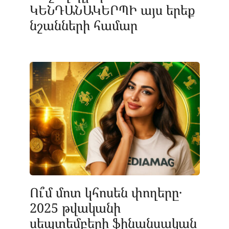
ԿԵՆԴԱՆԱԿԵՐՊԻ այս երեք
նշանների համար
Ու՞մ մոտ կհոսեն փողերը․
2025 թվականի
սեպտեմբերի ֆինանսական