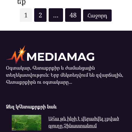
ե՞ք
Posts
1
2
…
48
pagination
Օգտակար, հետաքրքիր և ժամանցային
տեղեկատվություն: Երբ մեկտեղվում են զվարճալին,
հետաքրքիրն ու օգտակարը...
Ձեզ կհետաքրքրի նաև
Ահա թե ինչի է վերածվել լքված
գյուղը Չինաստանում