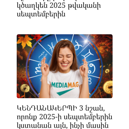
կծաղկեն 2025 թվականի
սեպտեմբերին
ԿԵՆԴԱՆԱԿԵՐՊԻ 3 նշան,
որոնք 2025-ի սեպտեմբերին
կստանան այն, ինչի մասին