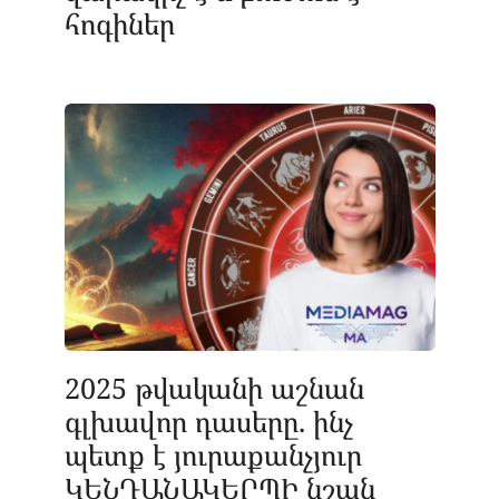
հոգիներ
2025 թվականի աշնան
գլխավոր դասերը. ինչ
պետք է յուրաքանչյուր
ԿԵՆԴԱՆԱԿԵՐՊԻ նշան