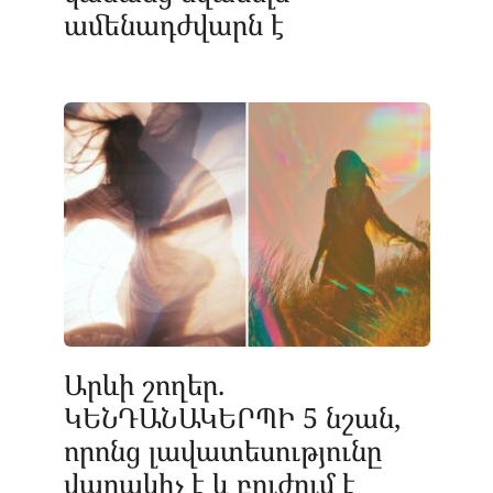
ամենադժվարն է
Արևի շողեր.
ԿԵՆԴԱՆԱԿԵՐՊԻ 5 նշան,
որոնց լավատեսությունը
վարակիչ է և բուժում է