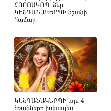
ՀՈՐՈՍԿՈՊ՝ ձեր
ԿԵՆԴԱՆԱԿԵՐՊԻ նշանի
համար
ԿԵՆԴԱՆԱԿԵՐՊԻ այս 4
նշանները իսկապես