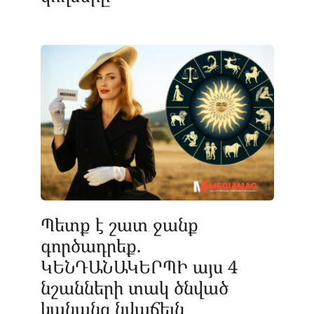
Պետք է շատ ջանք
գործադրեք.
ԿԵՆԴԱՆԱԿԵՐՊԻ այս 4
նշանների տակ ծնված
կանանց նվաճելն