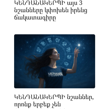
ԿԵՆԴԱՆԱԿԵՐՊԻ այս 3
նշանները կփոխեն իրենց
ճակատագիրը
ԿԵՆԴԱՆԱԿԵՐՊԻ նշաններ,
որոնք երբեք չեն