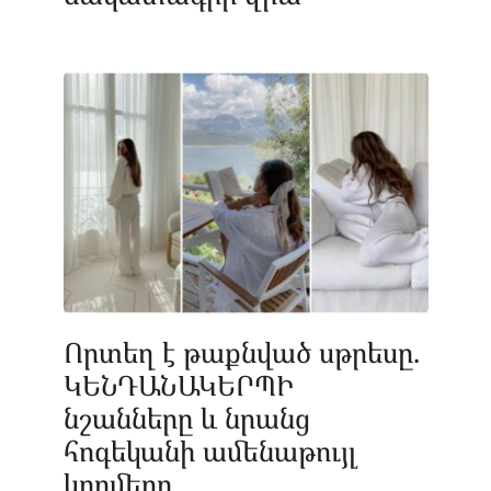
Որտեղ է թաքնված սթրեսը.
ԿԵՆԴԱՆԱԿԵՐՊԻ
նշանները և նրանց
հոգեկանի ամենաթույլ
կողմերը