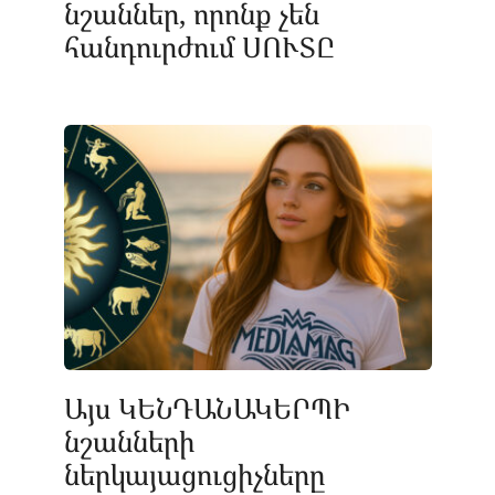
նշաններ, որոնք չեն
հանդուրժում ՍՈՒՏԸ
Այս ԿԵՆԴԱՆԱԿԵՐՊԻ
նշանների
ներկայացուցիչները