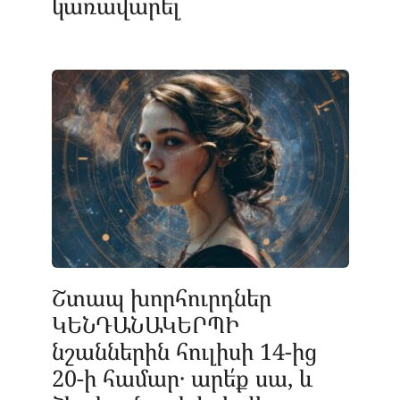
կառավարել
Շտապ խորհուրդներ
ԿԵՆԴԱՆԱԿԵՐՊԻ
նշաններին հուլիսի 14-ից
20-ի համար․ արե՛ք սա, և