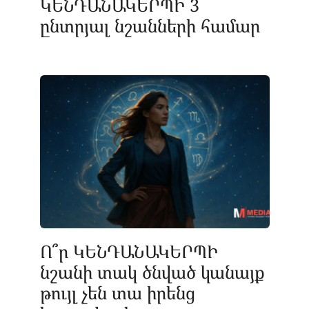
ԿԵՆԴԱՆԱԿԵՐՊԻ 3
ընտրյալ նշանների համար
Ո՞ր ԿԵՆԴԱՆԱԿԵՐՊԻ
նշանի տակ ծնված կանայք
թույլ չեն տա իրենց