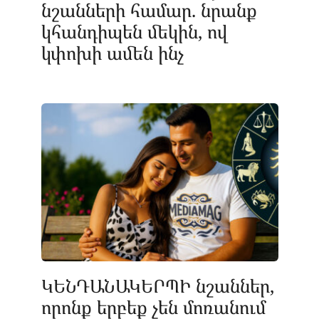
նշանների համար. նրանք
կհանդիպեն մեկին, ով
կփոխի ամեն ինչ
ԿԵՆԴԱՆԱԿԵՐՊԻ նշաններ,
որոնք երբեք չեն մոռանում