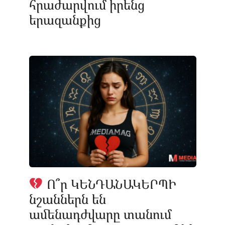
հրաժարվում իրենց
երազանքից
Ո՞ր ԿԵՆԴԱՆԱԿԵՐՊԻ
նշաններն են
ամենադժվարը տանում