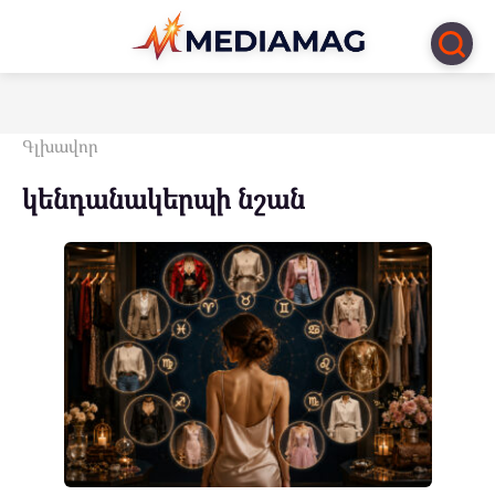
Перейти
к
контенту
Գլխավոր
կենդանակերպի նշան