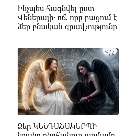
Ինչպես հագնվել ըստ
Վեներայի․ ոճ, որը բացում է
ձեր բնական գրավչությունը
Ձեր ԿԵՆԴԱՆԱԿԵՐՊԻ
նշանը ընդհանուր առմամբ