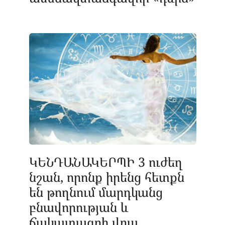
ԿԵՆԴԱՆԱԿԵՐՊԻ 3 ուժեղ
նշան, որոնք իրենց հետքն
են թողնում մարդկանց
բնավորության և
ճակատագրի վրա