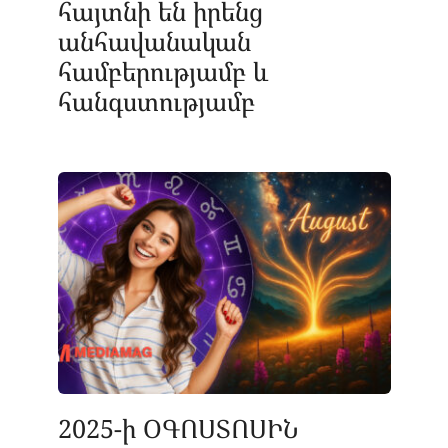
հայտնի են իրենց
անհավանական
համբերությամբ և
հանգստությամբ
2025-ի ՕԳՈՍՏՈՍԻՆ