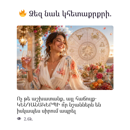
Ձեզ նաև կհետաքրքրի.
Ոչ թե աշխատանք, այլ հաճույք․
ԿԵՆԴԱՆԱԿԵՐՊԻ ո՞ր նշաններն են
իսկապես սիրում ապրել
2.6k.