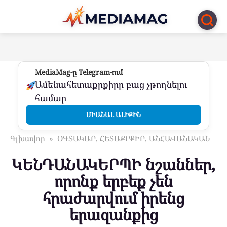
Перейти
к
контенту
MediaMag-ը Telegram-ում
Ամենահետաքրքիրը բաց չթողնելու
համար
ՄԻԱՆԱԼ ԱԼԻՔԻՆ
Գլխավոր
»
ՕԳՏԱԿԱՐ, ՀԵՏԱՔՐՔԻՐ, ԱՆՀԱՎԱՆԱԿԱՆ
ԿԵՆԴԱՆԱԿԵՐՊԻ նշաններ,
որոնք երբեք չեն
հրաժարվում իրենց
երազանքից