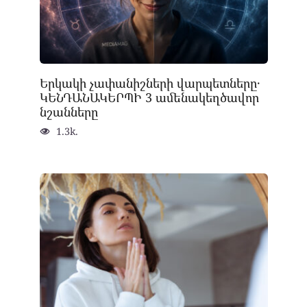
Երկակի չափանիշների վարպետները․
ԿԵՆԴԱՆԱԿԵՐՊԻ 3 ամենակեղծավոր
նշանները
1.3k.