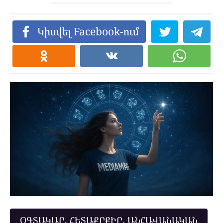
Կիսվել Facebook-ում
ՕԳՏԱԿԱՐ, ՀԵՏԱՔՐՔԻՐ, ԱՆՀԱՎԱՆԱԿԱՆ