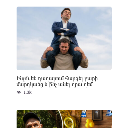
Ինչո՞ւ են դադարում հարգել բարի
մարդկանց և ի՞նչ անել դրա դեմ
1.3k.