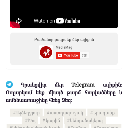
Բաժանորդագրվեք մեր ալիքին
Գրանցվիր մեր
Telegram
ալիքին։
Ուղարկում ենք միայն թարմ հոդվածները և
ամենաառաջինը հենց Ձեզ:
Այծեղջյուր
աստղագուշակ
երազանք
Խոյ
կարիճ
կենդանակերպ
կենդանակերպի նշան
համառ
հորոսկոպ