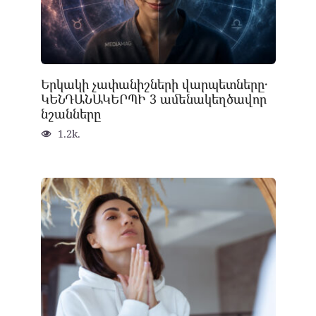
Երկակի չափանիշների վարպետները․
ԿԵՆԴԱՆԱԿԵՐՊԻ 3 ամենակեղծավոր
նշանները
1.2k.