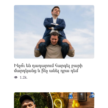
Ինչո՞ւ են դադարում հարգել բարի
մարդկանց և ի՞նչ անել դրա դեմ
1.2k.