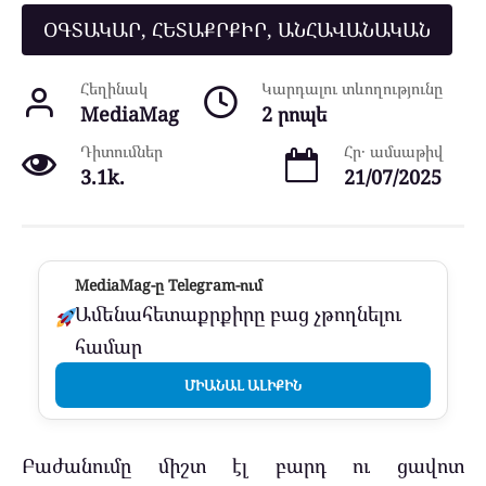
ՕԳՏԱԿԱՐ, ՀԵՏԱՔՐՔԻՐ, ԱՆՀԱՎԱՆԱԿԱՆ
Հեղինակ
Կարդալու տևողությունը
MediaMag
2 րոպե
Դիտումներ
Հր․ ամսաթիվ
3.1k.
21/07/2025
MediaMag-ը Telegram-ում
Ամենահետաքրքիրը բաց չթողնելու
համար
ՄԻԱՆԱԼ ԱԼԻՔԻՆ
Բաժանումը միշտ էլ բարդ ու ցավոտ