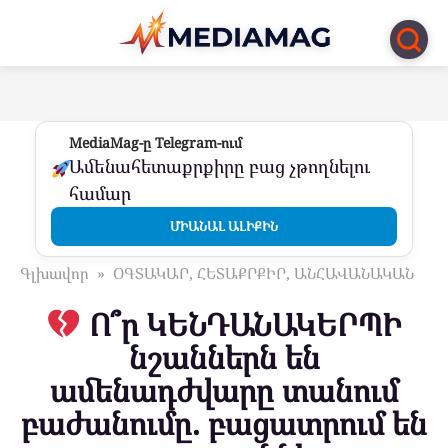
Перейти
к
контенту
MediaMag-ը Telegram-ում
Ամենահետաքրքիրը բաց չթողնելու
համար
ՄԻԱՆԱԼ ԱԼԻՔԻՆ
Գլխավոր
»
ՕԳՏԱԿԱՐ, ՀԵՏԱՔՐՔԻՐ, ԱՆՀԱՎԱՆԱԿԱՆ
Ո՞ր ԿԵՆԴԱՆԱԿԵՐՊԻ
նշաններն են
ամենադժվարը տանում
բաժանումը. բացատրում են