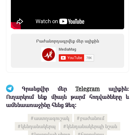
Բաժանորդագրվեք մեր ալիքին
Գրանցվիր մեր
Telegram
ալիքին։
Ուղարկում ենք միայն թարմ հոդվածները և
ամենաառաջինը հենց Ձեզ:
աստղագուշակ
բաժանում
կենդանակերպ
կենդանակերպի նշան
կոտրված սիրտ
հորոսկոպ