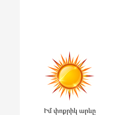
Իմ փոքրիկ արևը