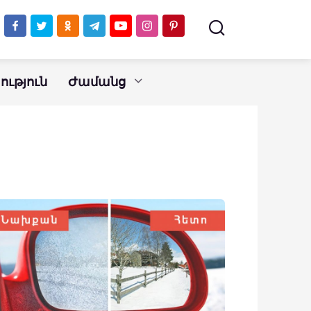
ւթյուն
Ժամանց