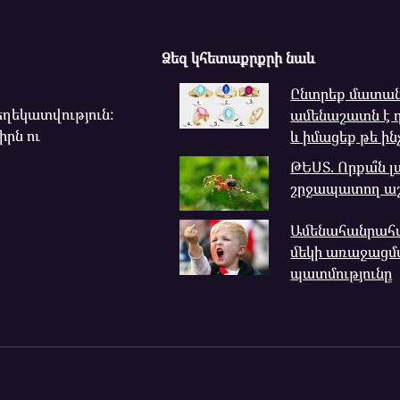
Ձեզ կհետաքրքրի նաև
Ընտրեք մատանի
ղեկատվություն:
ամենաշատն է դ
իրն ու
և իմացեք թե ին
ԹԵՍՏ. Որքա՞ն 
շրջապատող ա
Ամենահանրահա
մեկի առաջացմ
պատմությունը