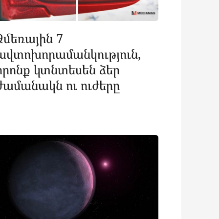
Ձմեռային 7
ավտոխորամանկություն,
որոնք կտնտեսեն ձեր
ժամանակն ու ուժերը