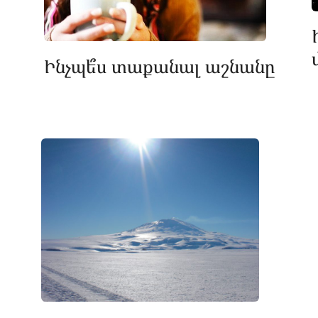
Ինչպե՞ս տաքանալ աշնանը