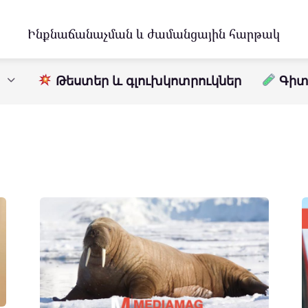
Ինքնաճանաչման և ժամանցային հարթակ
Թեստեր և գլուխկոտրուկներ
Գիտո