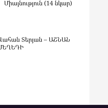
Միայնություն (14 նկար)
Վահան Տերյան – ԱՇՆԱՆ
ՄԵՂԵԴԻ