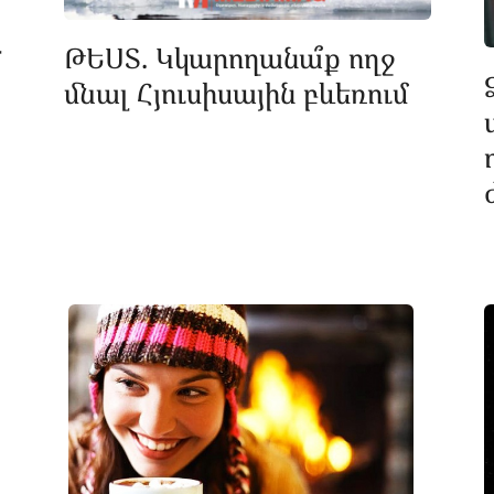
լ
ԹԵՍՏ. Կկարողանա՞ք ողջ
մնալ Հյուսիսային բևեռում