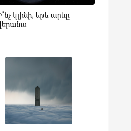
Ի՞նչ կլինի, եթե արևը
վերանա