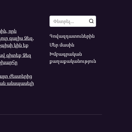
Search
for:
ն, որն
Գովազդատուներին
ուր գալիս Ձեզ,
Մեր մասին
չպիսի կին եք
Խմբագրական
լավ գիտեք Ձեզ
քաղաքականություն
շխարհը
յտ ժեստերից
ան անսպասելի