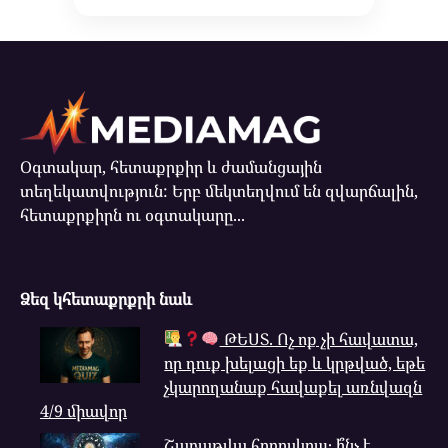
Օգտակար, հետաքրքիր և ժամանցային
տեղեկատվություն: Երբ մեկտեղվում են զվարճալին,
հետաքրքիրն ու օգտակարը...
Ձեզ կհետաքրքրի նաև
ԹԵՍՏ. Ոչ ոք չի հավատա,
որ դուք խելացի եք և կրթված, եթե
չկարողանաք հավաքել առնվազն
4/9 միավոր
Շաբաթվա հորոսկոպ․ ի՞նչ է