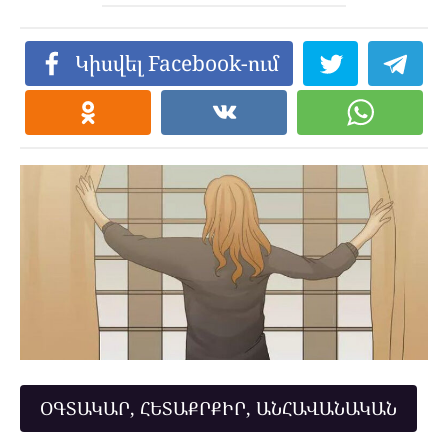
Կիսվել Facebook-ում
ՕԳՏԱԿԱՐ, ՀԵՏԱՔՐՔԻՐ, ԱՆՀԱՎԱՆԱԿԱՆ