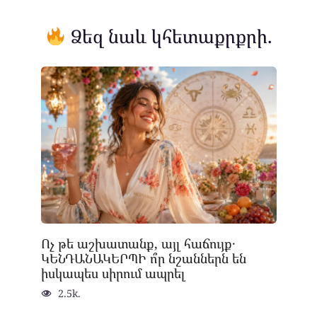
Ձեզ նաև կհետաքրքրի.
Ոչ թե աշխատանք, այլ հաճույք․
ԿԵՆԴԱՆԱԿԵՐՊԻ ո՞ր նշաններն են
իսկապես սիրում ապրել
2.5k.