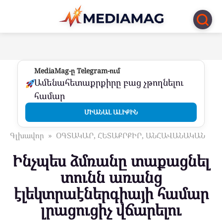
Перейти
к
контенту
MediaMag-ը Telegram-ում
Ամենահետաքրքիրը բաց չթողնելու
համար
ՄԻԱՆԱԼ ԱԼԻՔԻՆ
Գլխավոր
»
ՕԳՏԱԿԱՐ, ՀԵՏԱՔՐՔԻՐ, ԱՆՀԱՎԱՆԱԿԱՆ
Ինչպես ձմռանը տաքացնել
տունն առանց
էլեկտրաէներգիայի համար
լրացուցիչ վճարելու