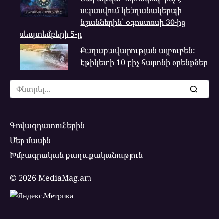
սպասվում կենդանակերպի
նշաններին՝ օգոստոսի 30-ից
սեպտեմբերի 5-ը
Քաղաքավարության այբուբեն:
Էթիկետի 10 քիչ հայտնի օրենքներ
Search
for:
Գովազդատուներին
Մեր մասին
Խմբագրական քաղաքականություն
© 2026 MediaMag.am