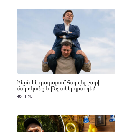
Ինչո՞ւ են դադարում հարգել բարի
մարդկանց և ի՞նչ անել դրա դեմ
1.2k.