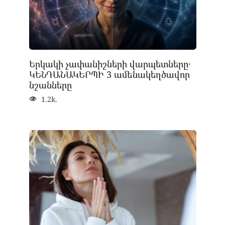
Երկակի չափանիշների վարպետները․
ԿԵՆԴԱՆԱԿԵՐՊԻ 3 ամենակեղծավոր
նշանները
1.2k.