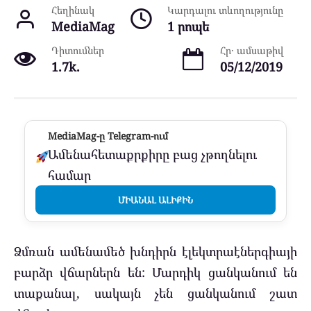
Հեղինակ
Կարդալու տևողությունը
MediaMag
1 րոպե
Դիտումներ
Հր․ ամսաթիվ
1.7k.
05/12/2019
MediaMag-ը Telegram-ում
Ամենահետաքրքիրը բաց չթողնելու
համար
ՄԻԱՆԱԼ ԱԼԻՔԻՆ
Ձմռան ամենամեծ խնդիրն էլեկտրաէներգիայի
բարձր վճարներն են: Մարդիկ ցանկանում են
տաքանալ, սակայն չեն ցանկանում շատ