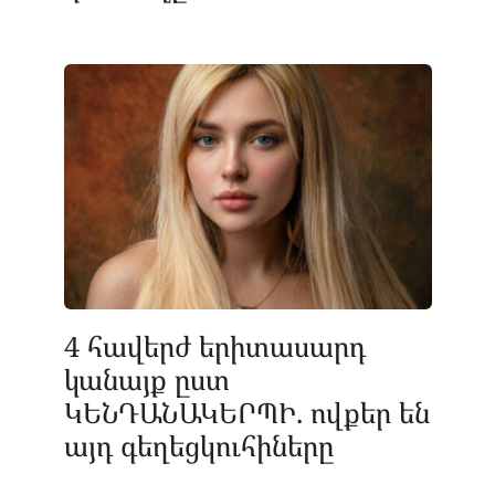
4 հավերժ երիտասարդ
կանայք ըստ
ԿԵՆԴԱՆԱԿԵՐՊԻ. ովքեր են
այդ գեղեցկուհիները