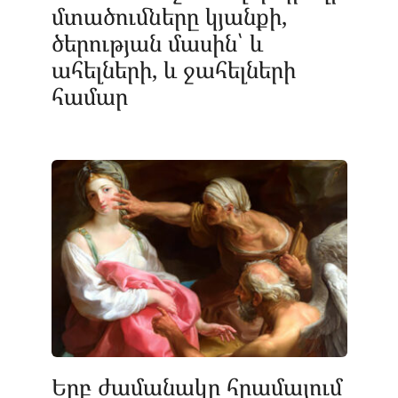
մտածումները կյանքի,
ծերության մասին՝ և
ահելների, և ջահելների
համար
Երբ ժամանակը հրամայում