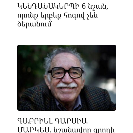
ԿԵՆԴԱՆԱԿԵՐՊԻ 6 նշան,
որոնք երբեք հոգով չեն
ծերանում
ԳԱԲՐԻԵԼ ԳԱՐՍԻԱ
ՄԱՐԿԵՍ. նշանավոր գրողի