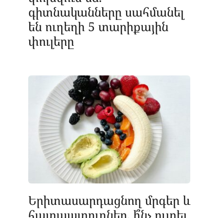
գիտնականները սահմանել
են ուղեղի 5 տարիքային
փուլերը
Երիտասարդացնող մրգեր և
հատապտուղներ. ի՞նչ ուտել