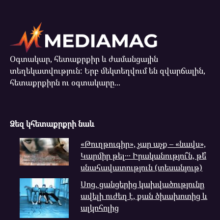
Օգտակար, հետաքրքիր և ժամանցային
տեղեկատվություն: Երբ մեկտեղվում են զվարճալին,
հետաքրքիրն ու օգտակարը...
Ձեզ կհետաքրքրի նաև
«Թուղթուգիր», չար աչք – «նավս»,
Կարմիր թել․․․ Իրականությու՞ն, թե՞
սնահավատություն (տեսանյութ)
Սոց. ցանցերից կախվածությունը
ավելի ուժեղ է, քան ծխախոտից և
ալկոհոլից