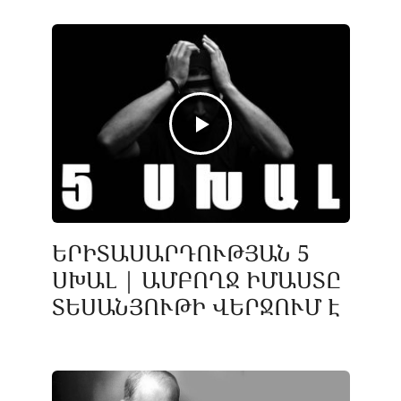
ԵՐԻՏԱՍԱՐԴՈՒԹՅԱՆ 5
ՍԽԱԼ | ԱՄԲՈՂՋ ԻՄԱՍՏԸ
ՏԵՍԱՆՅՈՒԹԻ ՎԵՐՋՈՒՄ Է