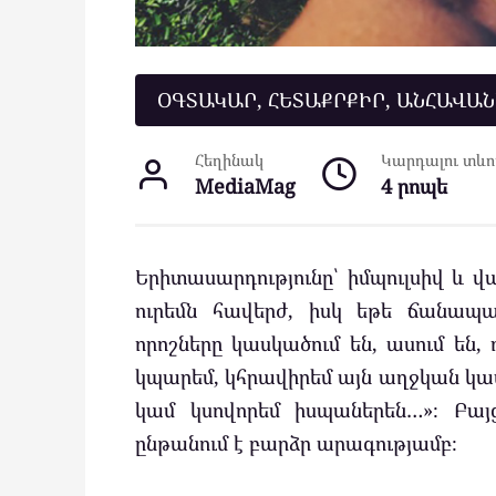
ՕԳՏԱԿԱՐ, ՀԵՏԱՔՐՔԻՐ, ԱՆՀԱՎԱ
Հեղինակ
Կարդալու տևող
MediaMag
4 րոպե
Երիտասարդությունը՝ իմպուլսիվ և 
ուրեմն հավերժ, իսկ եթե ճանապար
որոշները կասկածում են, ասում են, 
կպարեմ, կհրավիրեմ այն աղջկան կա
կամ կսովորեմ իսպաներեն…»։ Բայ
ընթանում է բարձր արագությամբ։