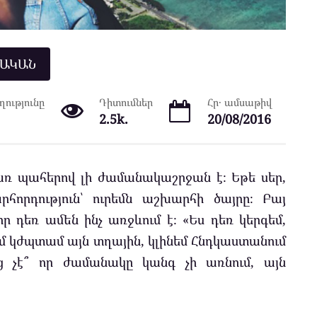
ՆԱԿԱՆ
ությունը
Դիտումներ
Հր․ ամսաթիվ
2.5k.
20/08/2016
վառ պահերով լի ժամանակաշրջան է։ Եթե սեր,
հորդություն՝ ուրեմն աշխարհի ծայրը։ Բայ
որ դեռ ամեն ինչ առջևում է։ «Ես դեռ կերգեմ,
մ կժպտամ այն տղային, կլինեմ Հնդկաստանում
ց չէ՞ որ ժամանակը կանգ չի առնում, այն