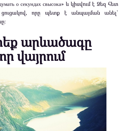
умать о секундах свысока» և կիսվում է Ձեզ հետ
 ցուցակով, որը պետք է անպայման անել՝
ը։
րեք արևածագը
որ վայրում