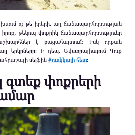
ախսում ոչ թե իրերի, այլ ճանապարհորդության
վ իրոք, թեկուզ փոքրիկ ճանապարհորդությունը
շխարհներ է բացահայտում։ Իսկ որքան
այլ երկրները։ Ի դեպ, Ավստրալիայում Դուք
նահրաշալի սելֆին
Քուոկկայի հետ
։
կ գտեք փոքրերի
ամար