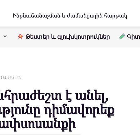
Ինքնաճանաչման և ժամանցային հարթակ
Թեստեր և գլուխկոտրուկներ
Գիտո
ԱՎԱՆԱԿԱՆ
նհրաժեշտ է անել,
ւթյունը դիմավորեք
ափսոսանքի