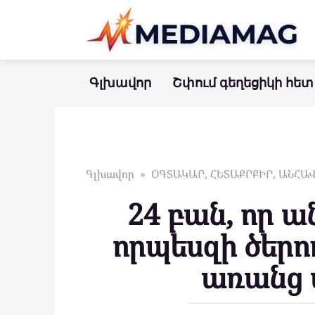
Перейти
к
контенту
Գլխավոր
Շփում գեղեցիկի հետ
Գլխավոր
»
ՕԳՏԱԿԱՐ, ՀԵՏԱՔՐՔԻՐ, ԱՆՀ
24 բան, որ ա
որպեսզի ծերո
առանց 