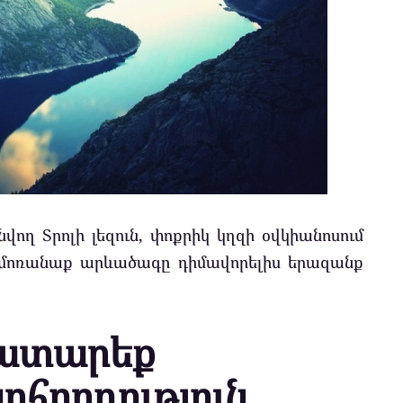
վող Տրոլի լեզուն, փոքրիկ կղզի օվկիանոսում
 չմոռանաք արևածագը դիմավորելիս երազանք
Կատարեք
հորդություն