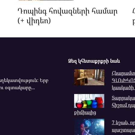
Դոպինգ հովազների համար
(+ վիդեո)
Ձեզ կհետաքրքրի նաև
Հնարամտ
ղեկատվություն: Երբ
ԳԼՈւԽԿՈՏՐ
ու օգտակարը...
կասկածի
Տարրական
հիշում դ
քիմիայից
7 նշան, ո
պաշտպանո