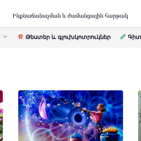
Ինքնաճանաչման և ժամանցային հարթակ
Թեստեր և գլուխկոտրուկներ
Գիտո