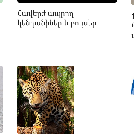
Հավերժ ապրող
կենդանիներ և բույսեր