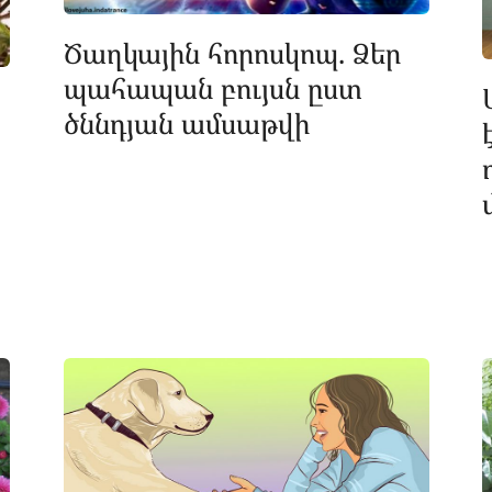
Ծաղկային հորոսկոպ. Ձեր
պահապան բույսն ըստ
ծննդյան ամսաթվի