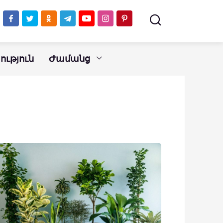
ւթյուն
Ժամանց