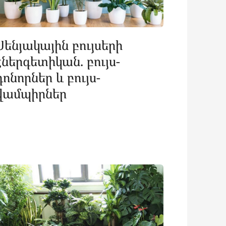
Սենյակային բույսերի
էներգետիկան. բույս-
դոնորներ և բույս-
վամպիրներ