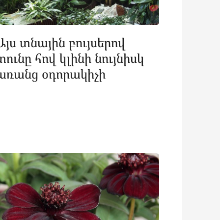
Այս տնային բույսերով
տունը հով կլինի նույնիսկ
առանց օդորակիչի