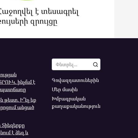
Հաջողվել է տեսագրել
բույսերի զրույցը
Search
for:
ության
Գովազդատուներին
ՈՒԿ. ինչո՞ւմ է
Մեր մասին
 պատճառը
Խմբագրական
 թեստ. Ի՞նչ եք
քաղաքականություն
պրոցում անցած
ր Տիեզերքը
ւմ է ձեզ և