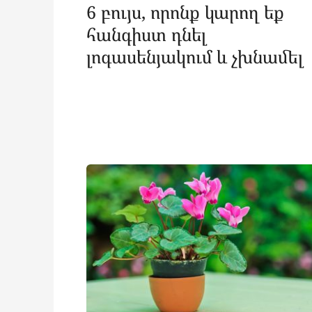
6 բույս, որոնք կարող եք
հանգիստ դնել
լոգասենյակում և չխնամել