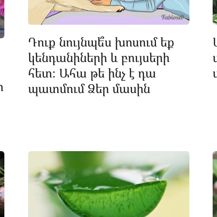
Դուք նույնպե՞ս խոսում եք
կենդանիների և բույսերի
հետ։ Ահա թե ինչ է դա
ի
պատմում Ձեր մասին