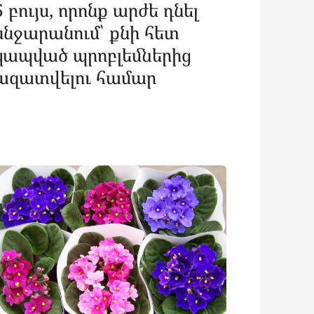
5 բույս, որոնք արժե դնել
ննջարանում՝ քնի հետ
կապված պրոբլեմներից
ազատվելու համար