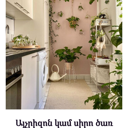
Այչրիզոն կամ սիրո ծառ