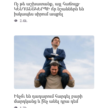
Ոչ թե աշխատանք, այլ հաճույք․
ԿԵՆԴԱՆԱԿԵՐՊԻ ո՞ր նշաններն են
իսկապես սիրում ապրել
2.4k.
Ինչո՞ւ են դադարում հարգել բարի
մարդկանց և ի՞նչ անել դրա դեմ
1.2k.