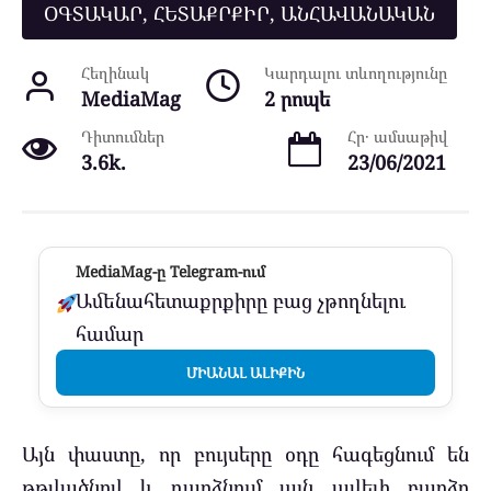
ՕԳՏԱԿԱՐ, ՀԵՏԱՔՐՔԻՐ, ԱՆՀԱՎԱՆԱԿԱՆ
Հեղինակ
Կարդալու տևողությունը
MediaMag
2 րոպե
Դիտումներ
Հր․ ամսաթիվ
3.6k.
23/06/2021
MediaMag-ը Telegram-ում
Ամենահետաքրքիրը բաց չթողնելու
համար
ՄԻԱՆԱԼ ԱԼԻՔԻՆ
Այն փաստը, որ բույսերը օդը հագեցնում են
թթվածնով և դարձնում այն ​​ավելի բարձր