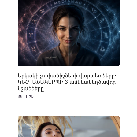
Երկակի չափանիշների վարպետները․
ԿԵՆԴԱՆԱԿԵՐՊԻ 3 ամենակեղծավոր
նշանները
1.2k.