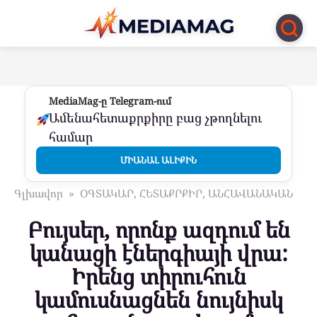
Перейти
к
контенту
MediaMag-ը Telegram-ում
Ամենահետաքրքիրը բաց չթողնելու
համար
ՄԻԱՆԱԼ ԱԼԻՔԻՆ
Գլխավոր
»
ՕԳՏԱԿԱՐ, ՀԵՏԱՔՐՔԻՐ, ԱՆՀԱՎԱՆԱԿԱՆ
Բույսեր, որոնք ազդում են
կանացի էներգիայի վրա:
Իրենց տիրուհուն
կամուսնացնեն նույնիսկ