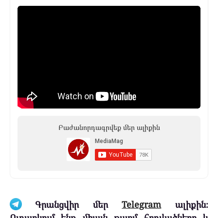
Բաժանորդագրվեք մեր ալիքին
Գրանցվիր մեր
Telegram
ալիքին։
Ուղարկում ենք միայն թարմ հոդվածները և