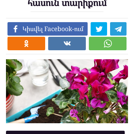
հասուն տարիքում
Կիսվել Facebook-ում