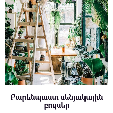
Բարենպաստ սենյակային
բույսեր