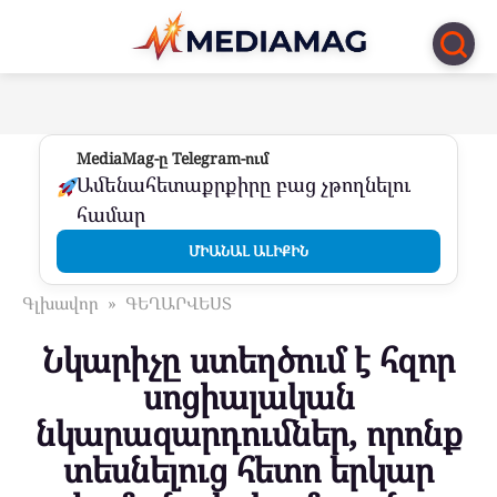
Перейти
к
контенту
MediaMag-ը Telegram-ում
Ամենահետաքրքիրը բաց չթողնելու
համար
ՄԻԱՆԱԼ ԱԼԻՔԻՆ
Գլխավոր
»
ԳԵՂԱՐՎԵՍՏ
Նկարիչը ստեղծում է հզոր
սոցիալական
նկարազարդումներ, որոնք
տեսնելուց հետո երկար