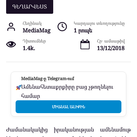
ԳԵՂԱՐՎԵՍՏ
Հեղինակ
Կարդալու տևողությունը
MediaMag
1 րոպե
Դիտումներ
Հր․ ամսաթիվ
1.4k.
13/12/2018
MediaMag-ը Telegram-ում
Ամենահետաքրքիրը բաց չթողնելու
համար
ՄԻԱՆԱԼ ԱԼԻՔԻՆ
Ժամանակակից իրականության ամենամութ