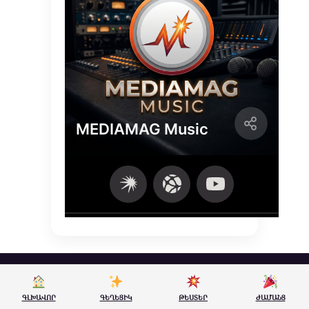
ԳԼԽԱՎՈՐ
ԳԵՂԵՑԻԿ
ԹԵՍՏԵՐ
ԺԱՄԱՆՑ