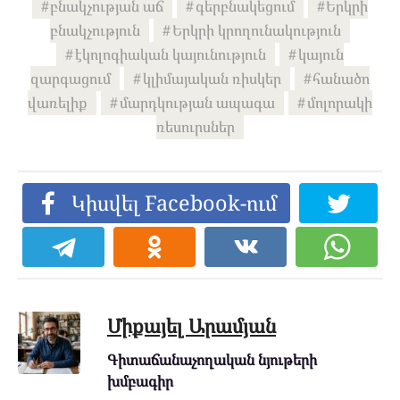
բնակչության աճ
գերբնակեցում
Երկրի
բնակչություն
Երկրի կրողունակություն
էկոլոգիական կայունություն
կայուն
զարգացում
կլիմայական ռիսկեր
հանածո
վառելիք
մարդկության ապագա
մոլորակի
ռեսուրսներ
Կիսվել Facebook-ում
Միքայել Արամյան
Գիտաճանաչողական նյութերի
խմբագիր