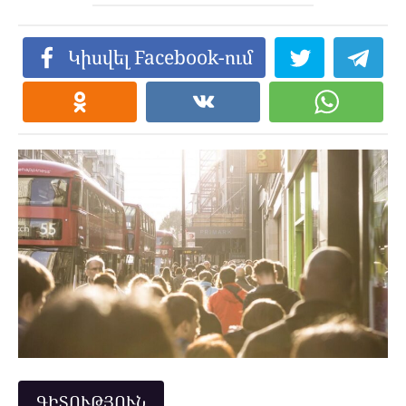
Կիսվել Facebook-ում
ԳԻՏՈՒԹՅՈՒՆ