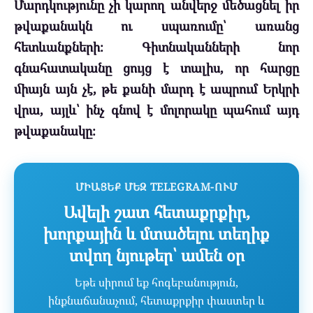
Մարդկությունը չի կարող անվերջ մեծացնել իր
թվաքանակն ու սպառումը՝ առանց
հետևանքների։ Գիտնականների նոր
գնահատականը ցույց է տալիս, որ հարցը
միայն այն չէ, թե քանի մարդ է ապրում Երկրի
վրա, այլև՝ ինչ գնով է մոլորակը պահում այդ
թվաքանակը։
ՄԻԱՑԵՔ ՄԵԶ TELEGRAM-ՈՒՄ
Ավելի շատ հետաքրքիր,
խորքային և մտածելու տեղիք
տվող նյութեր՝ ամեն օր
Եթե սիրում եք հոգեբանություն,
ինքնաճանաչում, հետաքրքիր փաստեր և