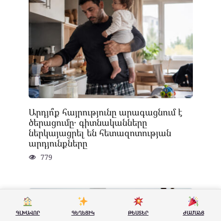
Արդյո՞ք հայրությունը արագացնում է
ծերացումը․ գիտնականները
ներկայացրել են հետազոտության
արդյունքները
779
ԳԼԽԱՎՈՐ
ԳԵՂԵՑԻԿ
ԹԵՍՏԵՐ
ԺԱՄԱՆՑ