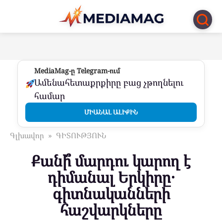
Перейти
к
контенту
MediaMag-ը Telegram-ում
Ամենահետաքրքիրը բաց չթողնելու
համար
ՄԻԱՆԱԼ ԱԼԻՔԻՆ
Գլխավոր
»
ԳԻՏՈՒԹՅՈՒՆ
Քանի՞ մարդու կարող է
դիմանալ Երկիրը․
գիտնականների
հաշվարկները