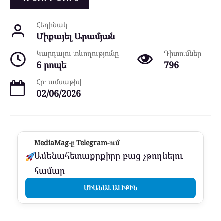
Հեղինակ
Միքայել Արամյան
Կարդալու տևողությունը
Դիտումներ
6 րոպե
796
Հր․ ամսաթիվ
02/06/2026
MediaMag-ը Telegram-ում
Ամենահետաքրքիրը բաց չթողնելու
համար
ՄԻԱՆԱԼ ԱԼԻՔԻՆ