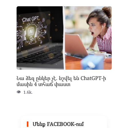
Նա ձեզ ընկեր չէ. նշվել են ChatGPT-ի
մասին 4 տհաճ փաստ
1.6k.
Մենք FACEBOOK-ում