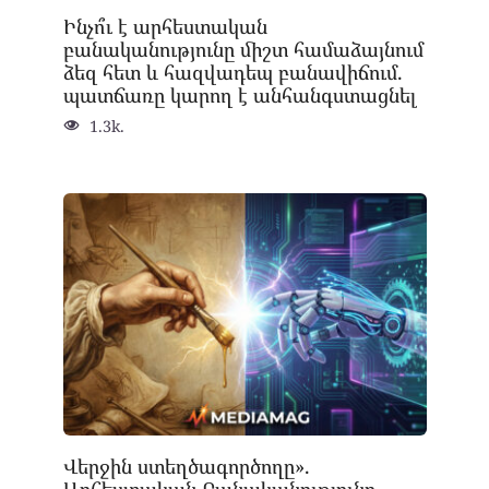
Ինչո՞ւ է արհեստական
բանականությունը միշտ համաձայնում
ձեզ հետ և հազվադեպ բանավիճում.
պատճառը կարող է անհանգստացնել
1.3k.
Վերջին ստեղծագործողը».
Արհեստական Բանականությունը