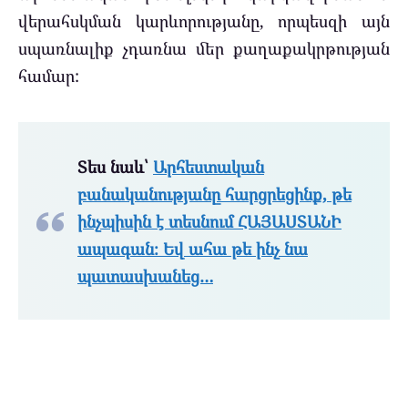
վերահսկման կարևորությանը, որպեսզի այն
սպառնալիք չդառնա մեր քաղաքակրթության
համար:
Տես նաև՝
Արհեստական
բանականությանը հարցրեցինք, թե
ինչպիսին է տեսնում ՀԱՅԱՍՏԱՆԻ
ապագան։ Եվ ահա թե ինչ նա
պատասխանեց…