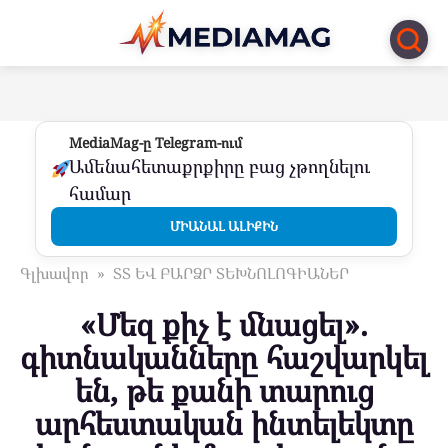
Перейти
к
контенту
MediaMag-ը Telegram-ում
Ամենահետաքրքիրը բաց չթողնելու
համար
ՄԻԱՆԱԼ ԱԼԻՔԻՆ
Գլխավոր
»
ՏՏ ԵՎ ԲԱՐՁՐ ՏԵԽՆՈԼՈԳԻԱՆԵՐ
«Մեզ քիչ է մնացել».
գիտնականները հաշվարկել
են, թե քանի տարուց
արհեստական ​​ինտելեկտը