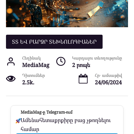
ՏՏ ԵՎ ԲԱՐՁՐ ՏԵԽՆՈԼՈԳԻԱՆԵՐ
Հեղինակ
Կարդալու տևողությունը
MediaMag
2 րոպե
Դիտումներ
Հր․ ամսաթիվ
2.5k.
24/06/2024
MediaMag-ը Telegram-ում
Ամենահետաքրքիրը բաց չթողնելու
համար