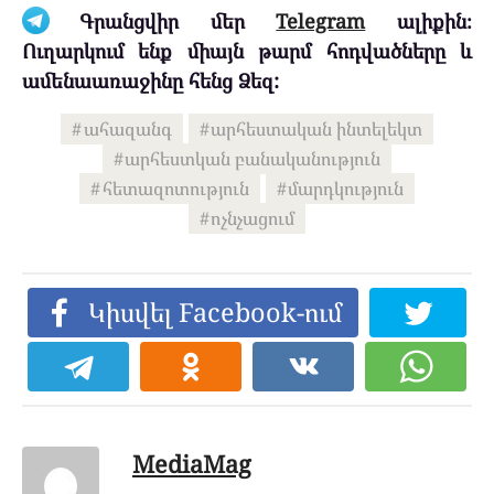
Գրանցվիր մեր
Telegram
ալիքին։
Ուղարկում ենք միայն թարմ հոդվածները և
ամենաառաջինը հենց Ձեզ:
ահազանգ
արհեստական ինտելեկտ
արհեստկան բանականություն
հետազոտություն
մարդկություն
ոչնչացում
Կիսվել Facebook-ում
MediaMag