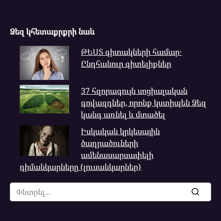
Ձեզ կհետաքրքրի նաև
ԹԵՍՏ գիտակների համար․
Ընդհանուր գիտելիքներ
37 հզորագույն սոցիալական
գովազդներ, որոնք կստիպեն Ձեզ
կանգ առնել և մտածել
Իսկական կրկեսային
ծաղրածուների
ամենասարսափելի
դիմանկարները (լուսանկարներ)
Search
for: