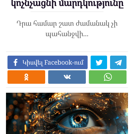
կոչնչացնի մարդկությունը
Դրա համար շատ ժամանակ չի
պահանջվի...
Կիսվել Facebook-ում