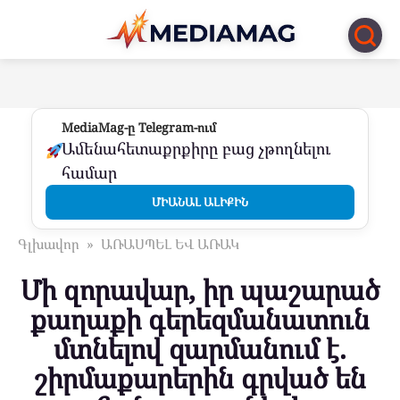
Перейти
к
контенту
MediaMag-ը Telegram-ում
Ամենահետաքրքիրը բաց չթողնելու
համար
ՄԻԱՆԱԼ ԱԼԻՔԻՆ
Գլխավոր
»
ԱՌԱՍՊԵԼ ԵՎ ԱՌԱԿ
Մի զորավար, իր պաշարած
քաղաքի գերեզմանատուն
մտնելով զարմանում է.
շիրմաքարերին գրված են