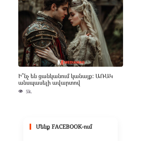
Ի՞նչ են ցանկանում կանայք: ԱՌԱԿ
անսպասելի ավարտով
5k.
Մենք FACEBOOK-ում