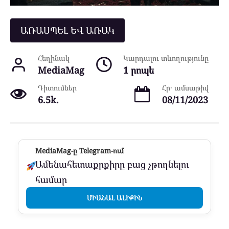
ԱՌԱՍՊԵԼ ԵՎ ԱՌԱԿ
Հեղինակ
Կարդալու տևողությունը
MediaMag
1 րոպե
Դիտումներ
Հր․ ամսաթիվ
6.5k.
08/11/2023
MediaMag-ը Telegram-ում
Ամենահետաքրքիրը բաց չթողնելու
համար
ՄԻԱՆԱԼ ԱԼԻՔԻՆ