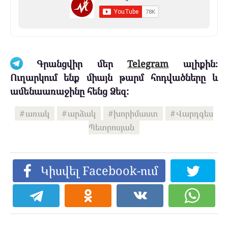
Գրանցվիր մեր
Telegram
ալիքին։
Ուղարկում ենք միայն թարմ հոդվածները և
ամենաառաջինը հենց Ձեզ:
առակ
արձակ
խորիմաստ
Վարդգես
Պետրոսյան
Կիսվել Facebook-ում