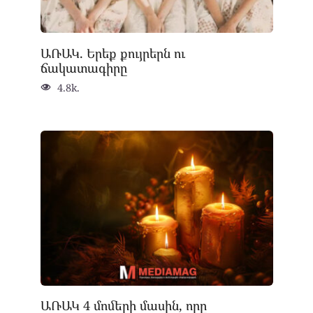
ԱՌԱԿ. Երեք քույրերն ու
ճակատագիրը
4.8k.
ԱՌԱԿ 4 մոմերի մասին, որը