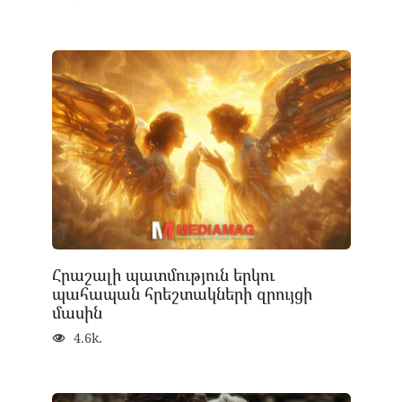
Հրաշալի պատմություն երկու
պահապան հրեշտակների զրույցի
մասին
4.6k.