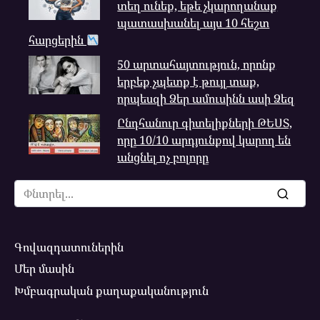
տեղ ունեք, եթե չկարողանաք
պատասխանել այս 10 հեշտ
հարցերին
50 արտահայտություն, որոնք
երբեք չպետք է թույլ տաք,
որպեսզի Ձեր ամուսինն ասի Ձեզ
Ընդհանուր գիտելիքների ԹԵՍՏ,
որը 10/10 արդյունքով կարող են
անցնել ոչ բոլորը
Search
for:
Գովազդատուներին
Մեր մասին
Խմբագրական քաղաքականություն