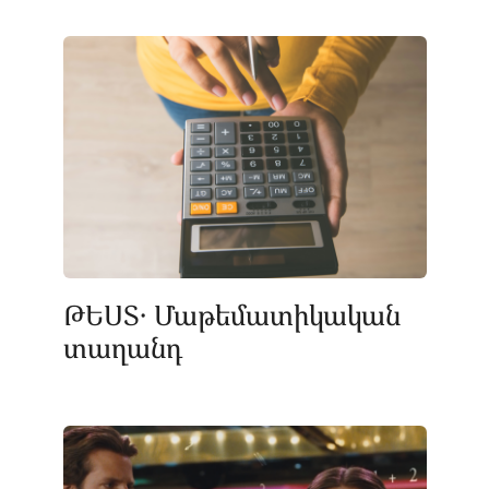
ԹԵՍՏ․ Մաթեմատիկական
տաղանդ