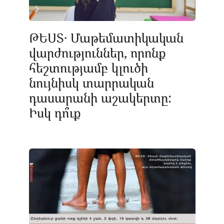
ԹԵՍՏ․ Մաթեմատիկական
վարժություններ, որոնք
հեշտությամբ կլուծի
նույնիսկ տարրական
դասարանի աշակերտը:
Իսկ դո՞ւք