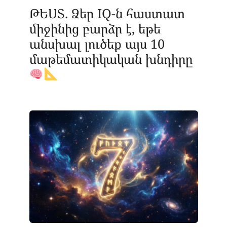
ԹԵՍՏ. Ձեր IQ-ն հաստատ
միջինից բարձր է, եթե
անսխալ լուծեք այս 10
մաթեմատիկական խնդիրը