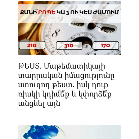
ԹԵՍՏ. Մաթեմատիկայի
տարրական իմացությունը
ստուգող թեստ. իսկ դուք
ռիսկի կդիմե՞ք և կփորձե՞ք
անցնել այն