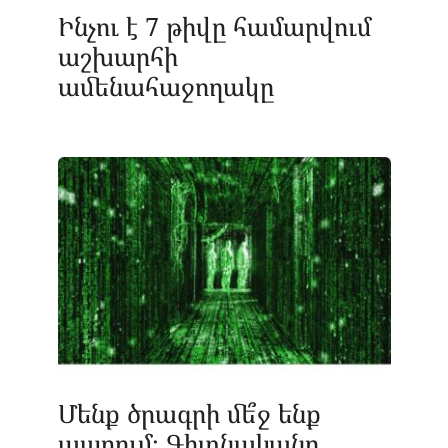
Ինչու է 7 թիվը համարվում
աշխարհի
ամենահաջողակը
Մենք ծրագրի մե՞ջ ենք
ապրում։ Գիտնականը