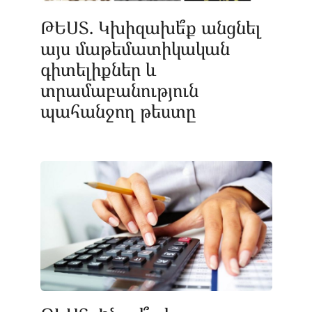
ԹԵՍՏ. Կխիզախե՞ք անցնել
այս մաթեմատիկական
գիտելիքներ և
տրամաբանություն
պահանջող թեստը