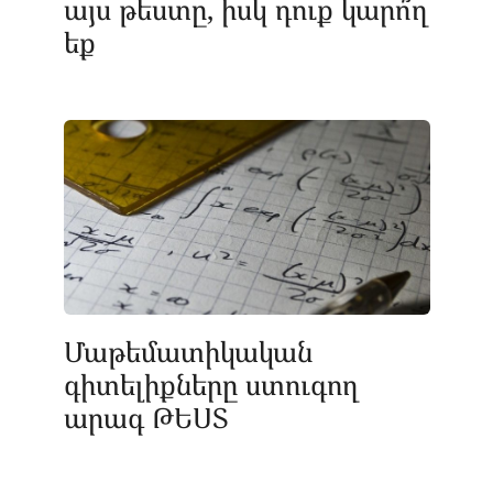
այս թեստը, իսկ դուք կարո՞ղ
եք
Մաթեմատիկական
գիտելիքները ստուգող
արագ ԹԵՍՏ