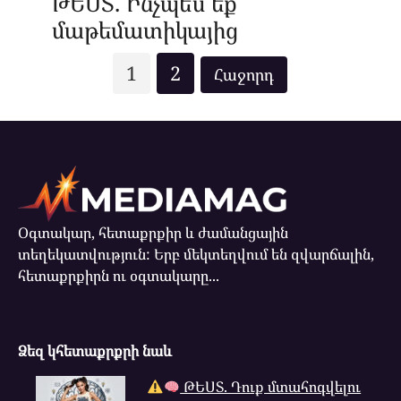
ԹԵՍՏ. Ինչպե՞ս եք
մաթեմատիկայից
Posts
1
2
pagination
Օգտակար, հետաքրքիր և ժամանցային
տեղեկատվություն: Երբ մեկտեղվում են զվարճալին,
հետաքրքիրն ու օգտակարը...
Ձեզ կհետաքրքրի նաև
ԹԵՍՏ. Դուք մտահոգվելու