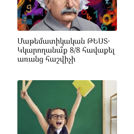
Մաթեմատիկական ԹԵՍՏ․
Կկարողանա՞ք 8/8 հավաքել
առանց հաշվիչի