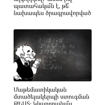
պատահակա՞ն է, թե՞
նախապես ծրագրավորված
Մաթեմատիկական
մտածելակերպի ստուգման
ԹԵՍՏ․ Կկարողանա՞ս