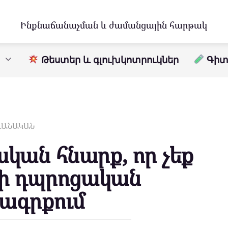
Ինքնաճանաչման և ժամանցային հարթակ
Թեստեր և գլուխկոտրուկներ
Գիտո
ԱՎԱՆԱԿԱՆ
կան հնարք, որ չեք
մի դպրոցական
ագրքում