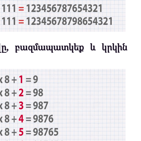
վը, բազմապատկեք և կրկին