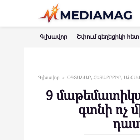
Перейти
к
контенту
Գլխավոր
Շփում գեղեցիկի հետ
Գլխավոր
»
ՕԳՏԱԿԱՐ, ՀԵՏԱՔՐՔԻՐ, ԱՆՀ
9 մաթեմատիկա
գտնի ոչ 
դաս