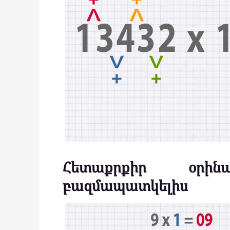
Հետաքրքիր օրին
բազմապատկելիս