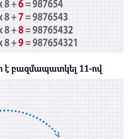
շտ է բազմապատկել 11-ով