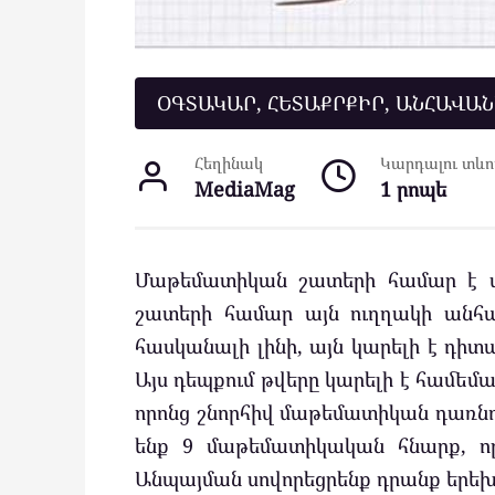
ՕԳՏԱԿԱՐ, ՀԵՏԱՔՐՔԻՐ, ԱՆՀԱՎԱ
Հեղինակ
Կարդալու տևող
MediaMag
1 րոպե
Մաթեմատիկան շատերի համար է պր
շատերի համար այն ուղղակի անհա
հասկանալի լինի, այն կարելի է դիտա
Այս դեպքում թվերը կարելի է համեմ
որոնց շնորհիվ մաթեմատիկան դառնո
ենք 9 մաթեմատիկական հնարք, որ
Անպայման սովորեցրենք դրանք երեխ