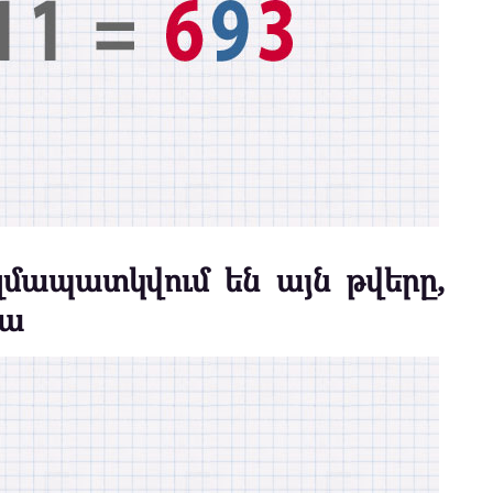
զմապատկվում են այն թվերը,
կա