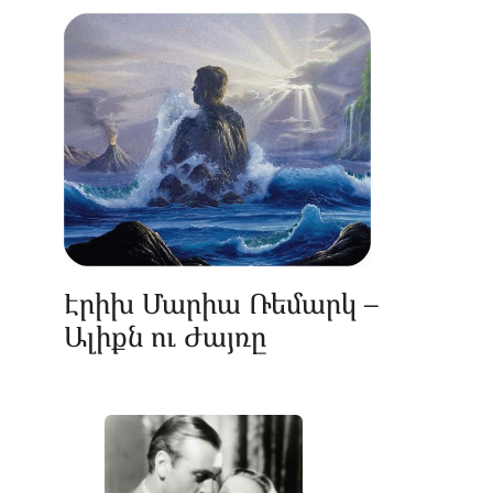
Էրիխ Մարիա Ռեմարկ –
Ալիքն ու Ժայռը