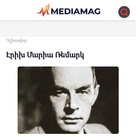
Перейти
к
контенту
Գլխավոր
Էրիխ Մարիա Ռեմարկ