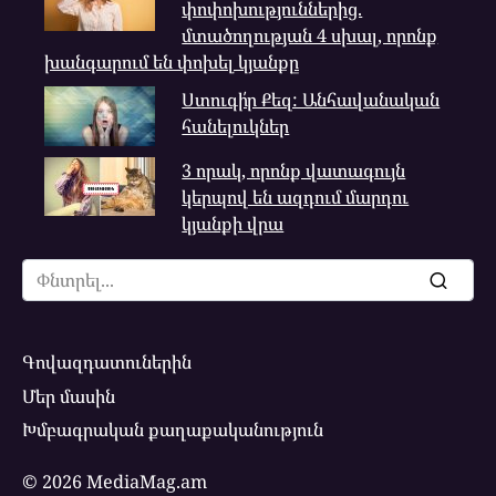
փոփոխություններից.
մտածողության 4 սխալ, որոնք
խանգարում են փոխել կյանքը
Ստուգի՛ր Քեզ: Անհավանական
հանելուկներ
3 որակ, որոնք վատագույն
կերպով են ազդում մարդու
կյանքի վրա
Search
for:
Գովազդատուներին
Մեր մասին
Խմբագրական քաղաքականություն
© 2026 MediaMag.am