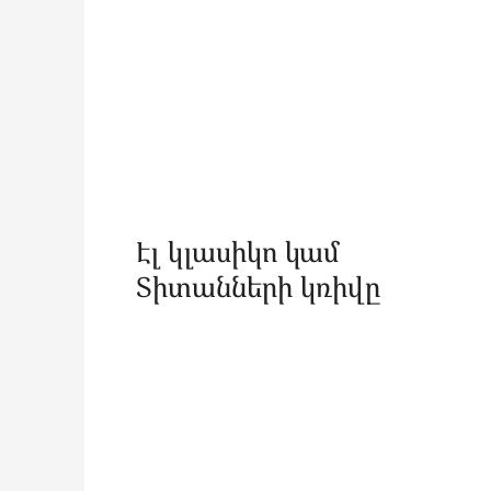
Էլ կլասիկո կամ
Տիտանների կռիվը