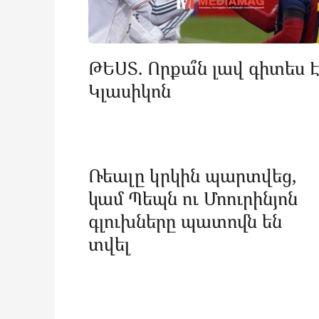
ԹԵՍՏ. Որքա՞ն լավ գիտես Է
Կլասիկոն
Ռեալը կրկին պարտվեց,
կամ Պեպն ու Մոուրինյոն
գլուխները պատովն են
տվել