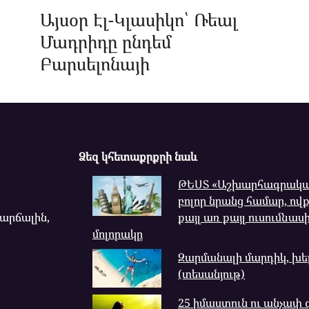
Այսօր Էլ-Կլասիկո՝ Ռեալ
Մադրիդը ընդեմ
Բարսելոնայի
Ձեզ կհետաքրքրի նաև
ԹԵՍՏ «Աշխարհագրակա
բոլոր նրանց համար, ովք
վարճալին,
քայլ առ քայլ ուսումնասի
մոլորակը
Զարմանալի մարդիկ, խե
(տեսանյութ)
25 իմաստուն ու անչափ 