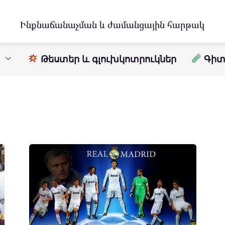
Ինքնաճանաչման և ժամանցային հարթակ
Թեստեր և գլուխկոտրուկներ
Գիտո