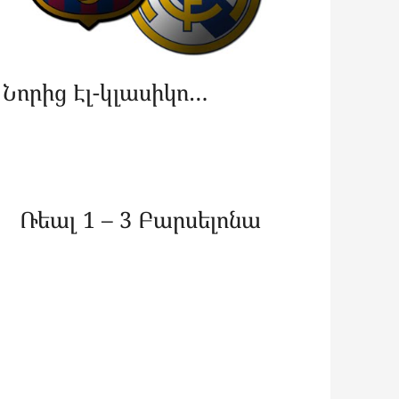
Նորից Էլ-կլասիկո…
Ռեալ 1 – 3 Բարսելոնա