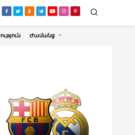
ւթյուն
Ժամանց