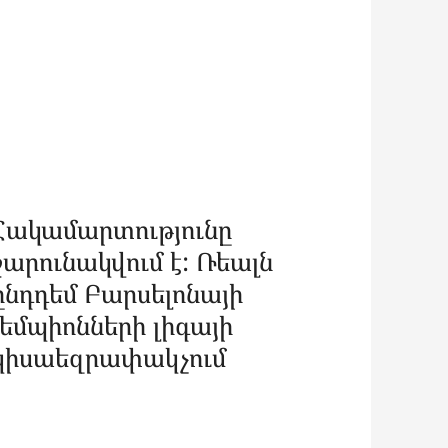
Հակամարտությունը
շարունակվում է: Ռեալն
ընդդեմ Բարսելոնայի
չեմպիոնների լիգայի
կիսաեզրափակչում