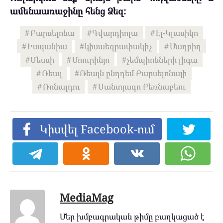
ամենաառաջինը հենց Ձեզ:
Բարսելոնա
Գվարդիոլա
Էլ-Կլասիկո
Իսպանիա
կիսաեզրափակիչ
Մադրիդ
Մեսսի
Մոուրինյո
չեմպիոնների լիգա
Ռեալ
Ռեալն ընդդեմ Բարսելոնայի
Ռոնալդու
Սանտյագո Բեռնաբեու
Կիսվել Facebook-ում
MediaMag
Մեր խմբագրական թիմը բաղկացած է