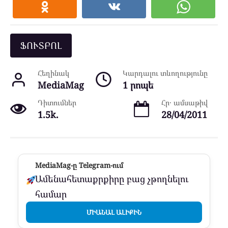
ՖՈՒՏԲՈԼ
Հեղինակ
Կարդալու տևողությունը
MediaMag
1 րոպե
Դիտումներ
Հր․ ամսաթիվ
1.5k.
28/04/2011
MediaMag-ը Telegram-ում
Ամենահետաքրքիրը բաց չթողնելու
համար
ՄԻԱՆԱԼ ԱԼԻՔԻՆ