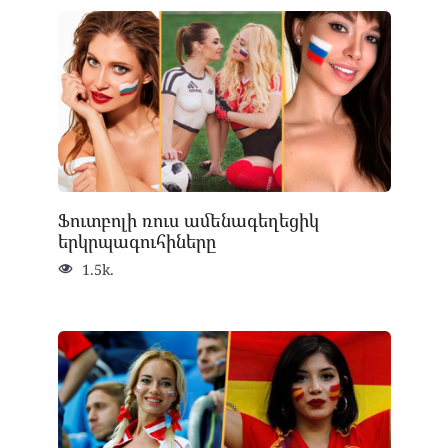
Ֆուտբոլի ռուս ամենագեղեցիկ
երկրպագուհիները
1.5k.