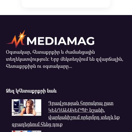
Օգտակար, հետաքրքիր և ժամանցային
տեղեկատվություն: Երբ մեկտեղվում են զվարճալին,
հետաքրքիրն ու օգտակարը...
Ձեզ կհետաքրքրի նաև
Գրավչության հորոսկոպ ըստ
ԿԵՆԴԱՆԱԿԵՐՊԻ նշանի.
վարկանիշում որերո՞րդ տեղն եք
զբաղեցնում հենց դուք