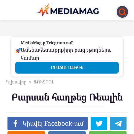
Перейти
к
контенту
MediaMag-ը Telegram-ում
Ամենահետաքրքիրը բաց չթողնելու
համար
ՄԻԱՆԱԼ ԱԼԻՔԻՆ
Գլխավոր
»
ՖՈՒՏԲՈԼ
Բարսան հաղթեց Ռեալին
Կիսվել Facebook-ում