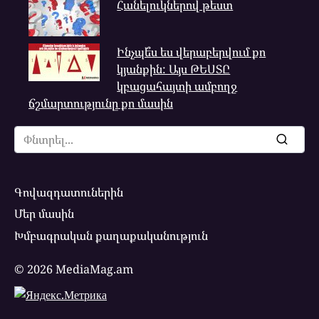
Հանելուկներով թեստ
Ինչպե՞ս ես վերաբերվում քո
կյանքին: Այս ԹԵՍՏԸ
կբացահայտի ամբողջ
ճշմարտությունը քո մասին
Search
for:
Գովազդատուներին
Մեր մասին
Խմբագրական քաղաքականություն
© 2026 MediaMag.am