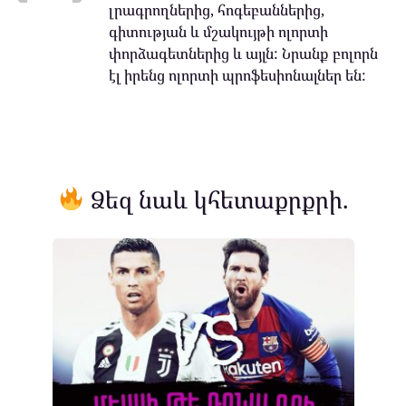
լրագրողներից, հոգեբաններից,
գիտության և մշակույթի ոլորտի
փորձագետներից և այլն: Նրանք բոլորն
էլ իրենց ոլորտի պրոֆեսիոնալներ են:
Ձեզ նաև կհետաքրքրի.