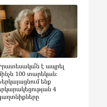
Իրատեսակա՞ն է ապրել
մինչև 100 տարեկան։
Ներկայացնում ենք
երկարակեցության 4
գաղտնիքները