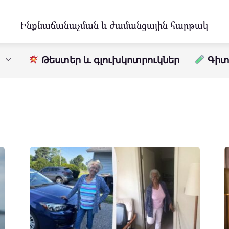
Ինքնաճանաչման և ժամանցային հարթակ
Թեստեր և գլուխկոտրուկներ
Գիտո