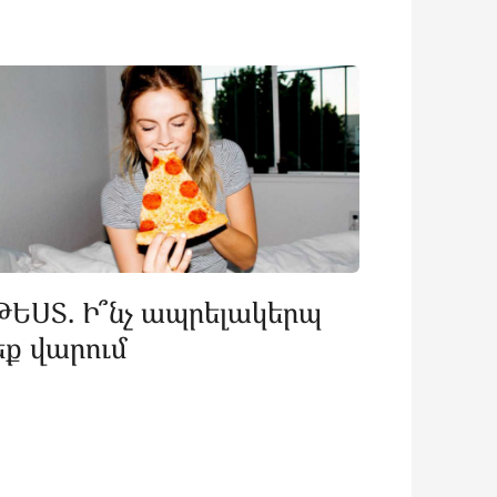
ԹԵՍՏ. Ի՞նչ ապրելակերպ
եք վարում