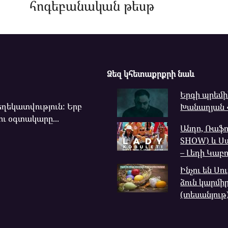
հոգեբանական թեսթ
Ձեզ կհետաքրքրի նաև
Երգի պրեմ
ղեկատվություն: Երբ
Խանաղյան «
ու օգտակարը...
Անդո, Ռաֆո
SHOW) և Ս
– Լեդի Կաբ
Ինչու են Ս
ձուն կարմիր
(տեսանյութ