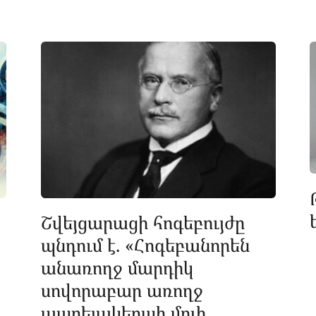
Շվեյցարացի հոգեբույժը
պնդում է. «Հոգեբանորեն
անառողջ մարդիկ
սովորաբար առողջ
ապրելակերպի մոլի