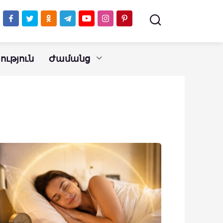
ւթյուն
Ժամանց