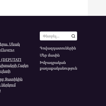
Search
for:
իերա. Սևակ
Գովազդատուներին
Падать»
Մեր մասին
 (DEPUTATI
Խմբագրական
պիտակցի Հայկո
քաղաքականություն
ուլետի
ուրբ Զատիկին
 ներկում
)