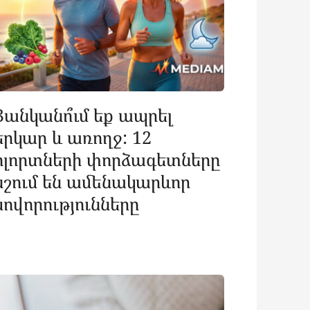
Ցանկանո՞ւմ եք ապրել
երկար և առողջ: 12
ոլորտների փորձագետները
նշում են ամենակարևոր
սովորությունները