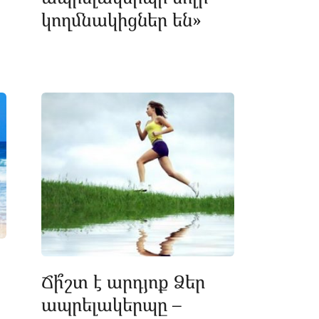
կողմնակիցներ են»
Ճի՞շտ է արդյոք Ձեր
ապրելակերպը –