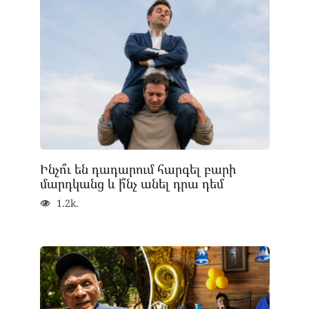
Ինչո՞ւ են դադարում հարգել բարի
մարդկանց և ի՞նչ անել դրա դեմ
1.2k.