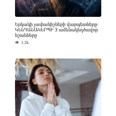
Երկակի չափանիշների վարպետները․
ԿԵՆԴԱՆԱԿԵՐՊԻ 3 ամենակեղծավոր
նշանները
1.2k.