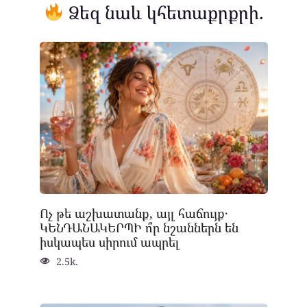
Ձեզ նաև կհետաքրքրի.
Ոչ թե աշխատանք, այլ հաճույք․
ԿԵՆԴԱՆԱԿԵՐՊԻ ո՞ր նշաններն են
իսկապես սիրում ապրել
2.5k.