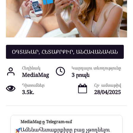
ՕԳՏԱԿԱՐ, ՀԵՏԱՔՐՔԻՐ, ԱՆՀԱՎԱՆԱԿԱՆ
Հեղինակ
Կարդալու տևողությունը
MediaMag
3 րոպե
Դիտումներ
Հր․ ամսաթիվ
3.5k.
28/04/2025
MediaMag-ը Telegram-ում
Ամենահետաքրքիրը բաց չթողնելու