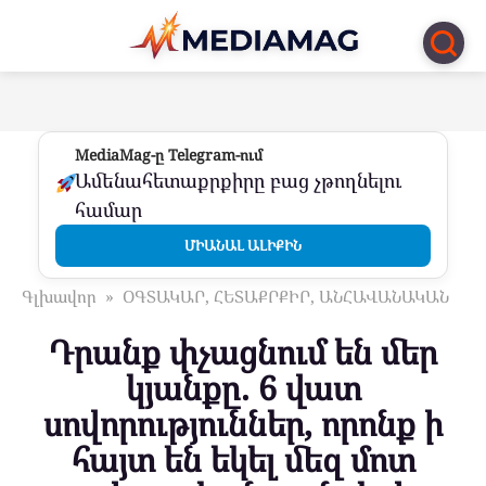
Перейти
к
контенту
MediaMag-ը Telegram-ում
Ամենահետաքրքիրը բաց չթողնելու
համար
ՄԻԱՆԱԼ ԱԼԻՔԻՆ
Գլխավոր
»
ՕԳՏԱԿԱՐ, ՀԵՏԱՔՐՔԻՐ, ԱՆՀԱՎԱՆԱԿԱՆ
Դրանք փչացնում են մեր
կյանքը. 6 վատ
սովորություններ, որոնք ի
հայտ են եկել մեզ մոտ