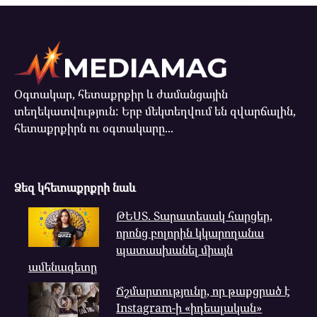
Օգտակար, հետաքրքիր և ժամանցային
տեղեկատվություն: Երբ մեկտեղվում են զվարճալին,
հետաքրքիրն ու օգտակարը...
Ձեզ կհետաքրքրի նաև
ԹԵՍՏ. Տարատեսակ հարցեր,
որոնց բոլորին կկարողանա
պատասխանել միայն
ամենագետը
Ճշմարտությունը, որ թաքցրած է
Instagram-ի «իդեալական»