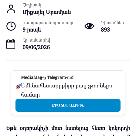
Հեղինակ
Միքայել Արամյան
Կարդալու տևողությունը
Դիտումներ
9 րոպե
893
Հր․ ամսաթիվ
09/06/2026
MediaMag-ը Telegram-ում
Ամենահետաքրքիրը բաց չթողնելու
համար
ՄԻԱՆԱԼ ԱԼԻՔԻՆ
Եթե օդորակիչի մոտ նստելուց հետո կոկորդի