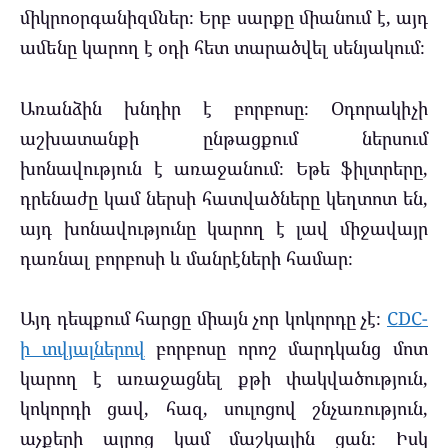
միկրոօրգանիզմներ։ Երբ սարքը միանում է, այդ
ամենը կարող է օդի հետ տարածվել սենյակում։
Առանձին խնդիր է բորբոսը։ Օդորակիչի
աշխատանքի ընթացքում ներսում
խոնավություն է առաջանում։ Եթե ֆիլտրերը,
դրենաժը կամ ներսի հատվածները կեղտոտ են,
այդ խոնավությունը կարող է լավ միջավայր
դառնալ բորբոսի և մանրէների համար։
Այդ դեպքում հարցը միայն չոր կոկորդը չէ։
CDC-
ի տվյալներով
բորբոսը որոշ մարդկանց մոտ
կարող է առաջացնել քթի փակվածություն,
կոկորդի ցավ, հազ, սուլոցով շնչառություն,
աչքերի այրոց կամ մաշկային ցան։ Իսկ