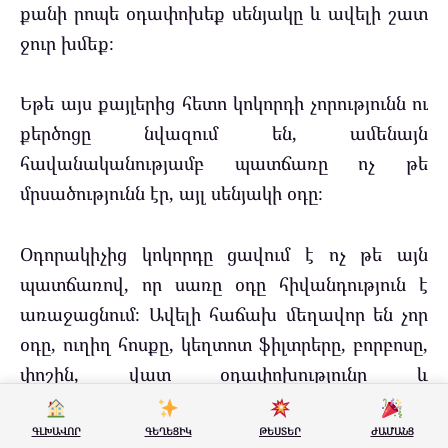
քանի րոպե օդափոխեք սենյակը և ավելի շատ
ջուր խմեք։
Եթե այս քայլերից հետո կոկորդի չորությունն ու
քերծոցը նվազում են, ամենայն
հավանականությամբ պատճառը ոչ թե
մրսածությունն էր, այլ սենյակի օդը։
Օդորակիչից կոկորդը ցավում է ոչ թե այն
պատճառով, որ սառը օդը հիվանդություն է
առաջացնում։ Ավելի հաճախ մեղավոր են չոր
օդը, ուղիղ հոսքը, կեղտոտ ֆիլտրերը, բորբոսը,
փոշին, վատ օդափոխությունը և
ջերմաստիճանի կտրուկ տարբերությունը։
ԳԼԽԱՎՈՐ
ԳԵՂԵՑԻԿ
ԹԵՍՏԵՐ
ԺԱՄԱՆՑ