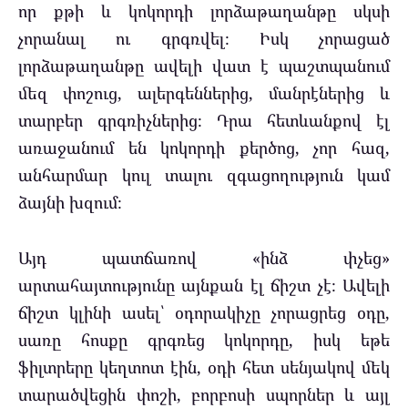
որ քթի և կոկորդի լորձաթաղանթը սկսի
չորանալ ու գրգռվել։ Իսկ չորացած
լորձաթաղանթը ավելի վատ է պաշտպանում
մեզ փոշուց, ալերգեններից, մանրէներից և
տարբեր գրգռիչներից։ Դրա հետևանքով էլ
առաջանում են կոկորդի քերծոց, չոր հազ,
անհարմար կուլ տալու զգացողություն կամ
ձայնի խզում։
Այդ պատճառով «ինձ փչեց»
արտահայտությունը այնքան էլ ճիշտ չէ։ Ավելի
ճիշտ կլինի ասել՝ օդորակիչը չորացրեց օդը,
սառը հոսքը գրգռեց կոկորդը, իսկ եթե
ֆիլտրերը կեղտոտ էին, օդի հետ սենյակով մեկ
տարածվեցին փոշի, բորբոսի սպորներ և այլ