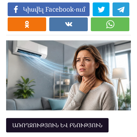
Կիսվել Facebook-ում
ԱՌՈՂՋՈՒԹՅՈՒՆ ԵՎ ԲՆՈՒԹՅՈՒՆ