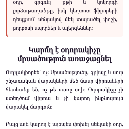
օդը, գրգռել քթի և կոկորդի
լորձաթաղանթը, իսկ կեղտոտ ֆիլտրերի
դեպքում՝ սենյակով մեկ տարածել փոշի,
բորբոսի սպորներ և ալերգեններ։
Կարո՞ղ է օդորակիչը
մրսածություն առաջացնել
Ուղղակիորեն՝ ոչ։ Մրսածությունը, գրիպը և սուր
շնչառական վարակների մեծ մասը վիրուսների
հետևանք են, ոչ թե սառը օդի։ Օդորակիչը չի
ստեղծում վիրուս և չի կարող ինքնուրույն
վարակել մարդուն։
Բայց այն կարող է այնպես փոխել սենյակի օդը,