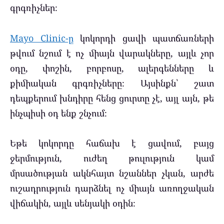
գրգռիչներ։
Mayo Clinic-ը
կոկորդի ցավի պատճառների
թվում նշում է ոչ միայն վարակները, այլև չոր
օդը, փոշին, բորբոսը, ալերգենները և
քիմիական գրգռիչները։ Այսինքն՝ շատ
դեպքերում խնդիրը հենց ցուրտը չէ, այլ այն, թե
ինչպիսի օդ ենք շնչում։
Եթե կոկորդը հաճախ է ցավում, բայց
ջերմություն, ուժեղ թուլություն կամ
մրսածության ակնհայտ նշաններ չկան, արժե
ուշադրություն դարձնել ոչ միայն առողջական
վիճակին, այլև սենյակի օդին։