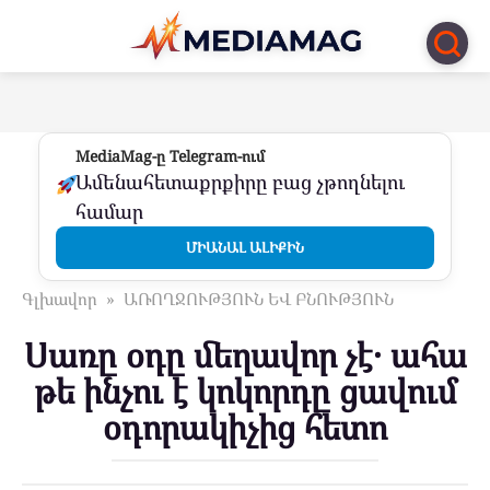
Перейти
к
контенту
MediaMag-ը Telegram-ում
Ամենահետաքրքիրը բաց չթողնելու
համար
ՄԻԱՆԱԼ ԱԼԻՔԻՆ
Գլխավոր
»
ԱՌՈՂՋՈՒԹՅՈՒՆ ԵՎ ԲՆՈՒԹՅՈՒՆ
Սառը օդը մեղավոր չէ․ ահա
թե ինչու է կոկորդը ցավում
օդորակիչից հետո