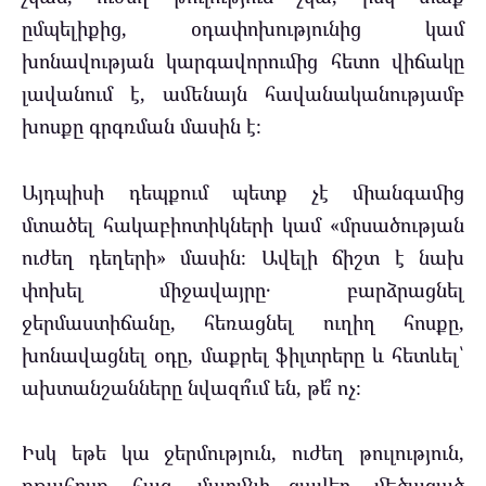
ըմպելիքից, օդափոխությունից կամ
խոնավության կարգավորումից հետո վիճակը
լավանում է, ամենայն հավանականությամբ
խոսքը գրգռման մասին է։
Այդպիսի դեպքում պետք չէ միանգամից
մտածել հակաբիոտիկների կամ «մրսածության
ուժեղ դեղերի» մասին։ Ավելի ճիշտ է նախ
փոխել միջավայրը․ բարձրացնել
ջերմաստիճանը, հեռացնել ուղիղ հոսքը,
խոնավացնել օդը, մաքրել ֆիլտրերը և հետևել՝
ախտանշանները նվազո՞ւմ են, թե՞ ոչ։
Իսկ եթե կա ջերմություն, ուժեղ թուլություն,
քթահոսք, հազ, մարմնի ցավեր, մեծացած