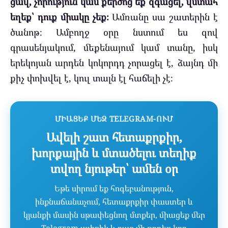
ցավ, չորություն կամ քերծոց եք զգացել, վստահ
եղեք՝ դուք միակը չեք։
Ամռանը սա շատերին է
ծանոթ։ Ամբողջ օրը նստում ես զով
գրասենյակում, մեքենայում կամ տանը, իսկ
երեկոյան արդեն կոկորդդ չորացել է, ձայնդ մի
քիչ փոխվել է, կուլ տալն էլ հաճելի չէ։
ՄԻԱՑԵՔ ՄԵԶ TELEGRAM-ՈՒՄ
Ավելի շատ հետաքրքիր,
խորքային և մտածելու տեղիք
տվող նյութեր՝ ամեն օր
Եթե սիրում եք հոգեբանություն,
ինքնաճանաչում, հետաքրքիր փաստեր և
կյանքի մասին սթափեցնող մտքեր, միացեք մեր