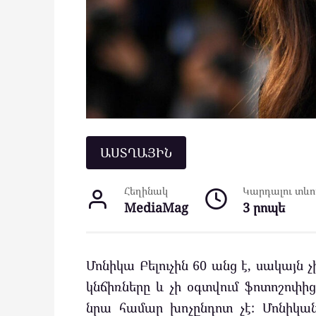
ԱՍՏՂԱՅԻՆ
Հեղինակ
Կարդալու տևող
MediaMag
3 րոպե
Մոնիկա Բելուչին 60 անց է, սակայն 
կնճիռները և չի օգտվում ֆոտոշոփից
նրա համար խոչընդոտ չէ: Մոնիկա