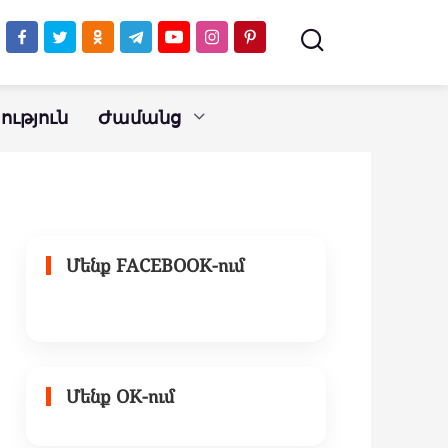
էներգետիկ վամպիրները
ւթյուն
Ժամանց
Մենք FACEBOOK-ում
Մենք OK-ում