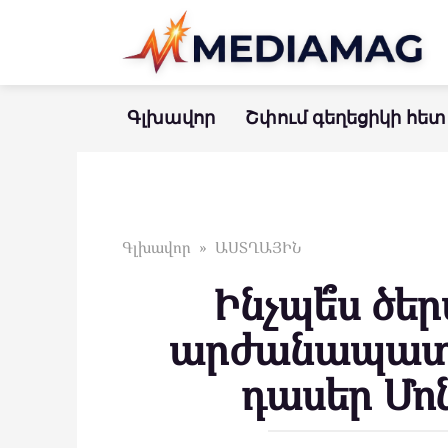
Перейти
к
контенту
Գլխավոր
Շփում գեղեցիկի հետ
Գլխավոր
»
ԱՍՏՂԱՅԻՆ
Ինչպե՞ս ծե
արժանապատվ
դասեր Մոն