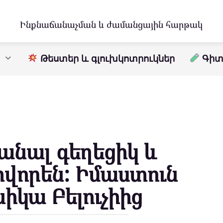
Ինքնաճանաչման և ժամանցային հարթակ
Թեստեր և գլուխկոտրուկներ
Գիտո
րանալ գեղեցիկ և
որեն: Իմաստուն
իկա Բելուչիից