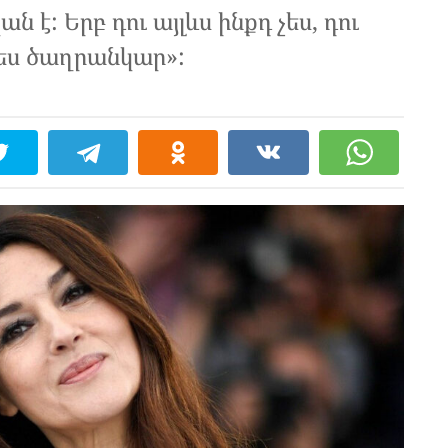
ն է: Երբ դու այլևս ինքդ չես, դու
ես ծաղրանկար»: