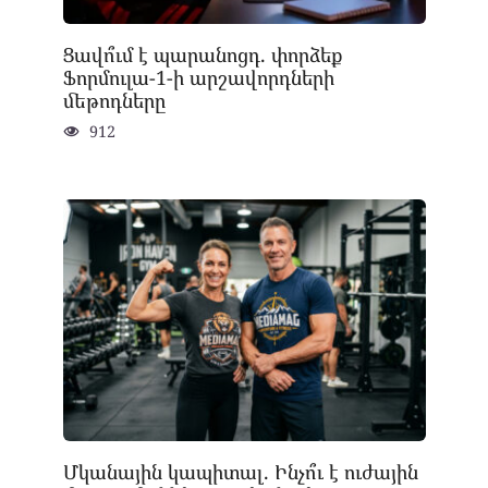
Ցավո՞ւմ է պարանոցդ. փորձեք
Ֆորմուլա-1-ի արշավորդների
մեթոդները
912
Մկանային կապիտալ. Ինչո՞ւ է ուժային