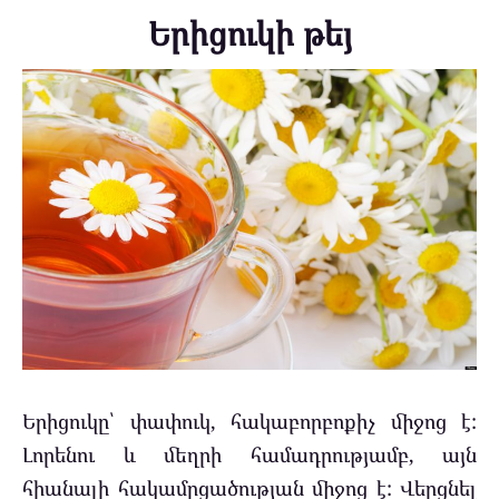
Երիցուկի թեյ
Երիցուկը՝ փափուկ, հակաբորբոքիչ միջոց է:
Լորենու և մեղրի համադրությամբ, այն
հիանալի հակամրցածության միջոց է: Վերցնել