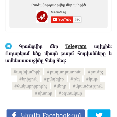
Բաժանորդագրվեք մեր ալիքին
Գրանցվիր մեր
Telegram
ալիքին։
Ուղարկում ենք միայն թարմ հոդվածները և
ամենաառաջինը հենց Ձեզ:
ազնվամորի
բաղադրատոմս
բուժիչ
երիցուկ
ըմպելիք
թեյ
կաթ
հակաբորբոքիչ
մեղր
մրսածություն
սխտոր
օգտակար
Կիսվել Facebook-ում