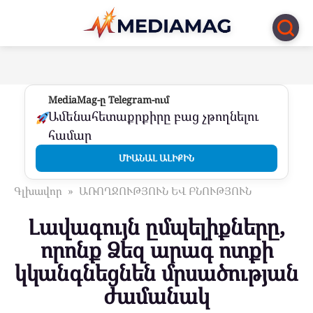
Перейти
к
контенту
MediaMag-ը Telegram-ում
Ամենահետաքրքիրը բաց չթողնելու
համար
ՄԻԱՆԱԼ ԱԼԻՔԻՆ
Գլխավոր
»
ԱՌՈՂՋՈՒԹՅՈՒՆ ԵՎ ԲՆՈՒԹՅՈՒՆ
Լավագույն ըմպելիքները,
որոնք Ձեզ արագ ոտքի
կկանգնեցնեն մրսածության
ժամանակ