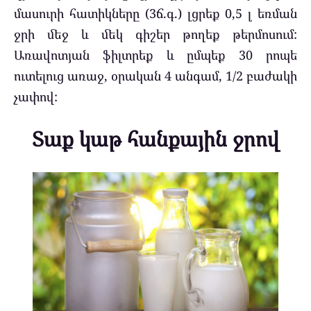
մասուրի հատիկները (3ճ.գ.) լցրեք 0,5 լ եռման
ջրի մեջ և մեկ գիշեր թողեք թերմոսում:
Առավոտյան ֆիլտրեք և ըմպեք 30 րոպե
ուտելուց առաջ, օրական 4 անգամ, 1/2 բաժակի
չափով:
Տաք կաթ հանքային ջրով