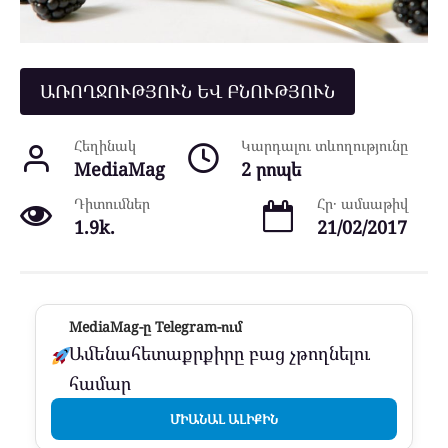
ԱՌՈՂՋՈՒԹՅՈՒՆ ԵՎ ԲՆՈՒԹՅՈՒՆ
Հեղինակ
Կարդալու տևողությունը
MediaMag
2 րոպե
Դիտումներ
Հր․ ամսաթիվ
1.9k.
21/02/2017
MediaMag-ը Telegram-ում
Ամենահետաքրքիրը բաց չթողնելու
համար
ՄԻԱՆԱԼ ԱԼԻՔԻՆ