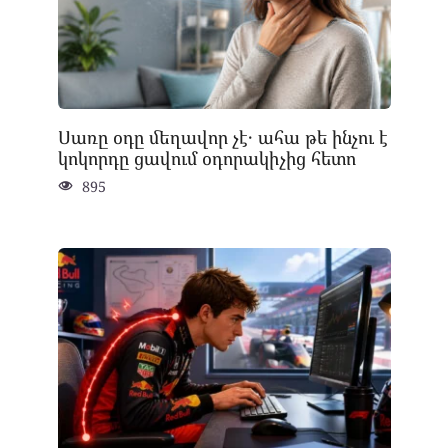
Սառը օդը մեղավոր չէ․ ահա թե ինչու է
կոկորդը ցավում օդորակիչից հետո
895