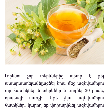
Լորենու չոր տերևներից պետք է թեյ
պատրաստելավելացնել նրա մեջ ազնվամորու
չոր հատիկներ և տերևներ և թողնել 30 րոպե,
որպեսզի սառչի: Եթե չկա ազնվամորու
հատկներ, կարող եք փոխարինել ազնվամորու