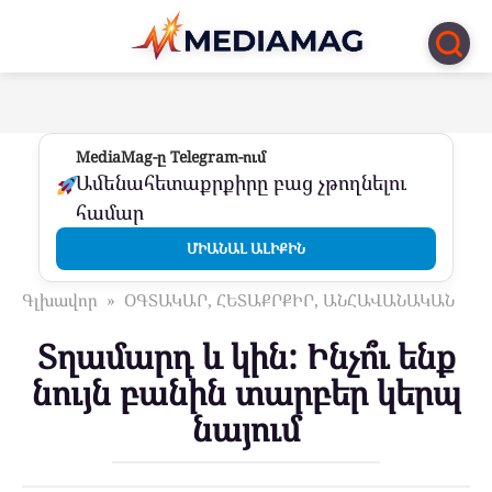
Перейти
к
контенту
MediaMag-ը Telegram-ում
Ամենահետաքրքիրը բաց չթողնելու
համար
ՄԻԱՆԱԼ ԱԼԻՔԻՆ
Գլխավոր
»
ՕԳՏԱԿԱՐ, ՀԵՏԱՔՐՔԻՐ, ԱՆՀԱՎԱՆԱԿԱՆ
Տղամարդ և կին: Ինչո՞ւ ենք
նույն բանին տարբեր կերպ
նայում