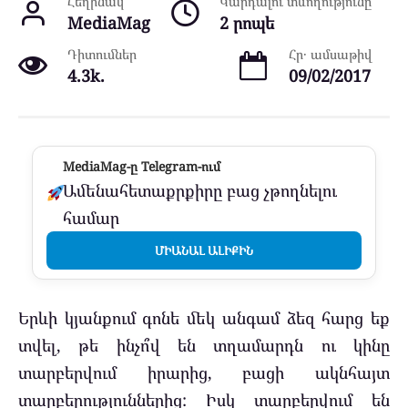
Հեղինակ
Կարդալու տևողությունը
MediaMag
2 րոպե
Դիտումներ
Հր․ ամսաթիվ
4.3k.
09/02/2017
MediaMag-ը Telegram-ում
Ամենահետաքրքիրը բաց չթողնելու
համար
ՄԻԱՆԱԼ ԱԼԻՔԻՆ
Երևի կյանքում գոնե մեկ անգամ ձեզ հարց եք
տվել, թե ինչո՞վ են տղամարդն ու կինը
տարբերվում իրարից, բացի ակնհայտ
տարբերություններից: Իսկ տարբերվում են