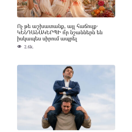
Ոչ թե աշխատանք, այլ հաճույք․
ԿԵՆԴԱՆԱԿԵՐՊԻ ո՞ր նշաններն են
իսկապես սիրում ապրել
2.6k.