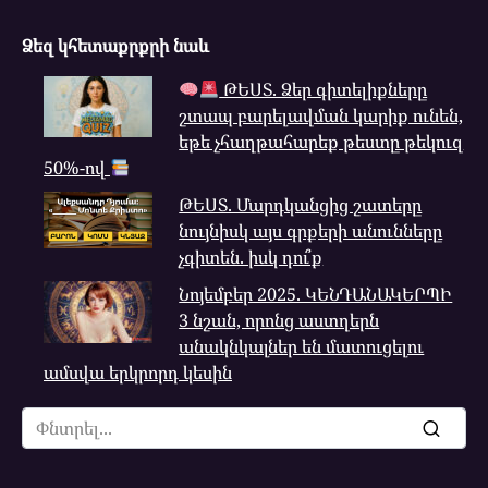
Ձեզ կհետաքրքրի նաև
ԹԵՍՏ. Ձեր գիտելիքները
շտապ բարելավման կարիք ունեն,
եթե չհաղթահարեք թեստը թեկուզ
50%-ով
ԹԵՍՏ. Մարդկանցից շատերը
նույնիսկ այս գրքերի անունները
չգիտեն. իսկ դու՞ք
Նոյեմբեր 2025. ԿԵՆԴԱՆԱԿԵՐՊԻ
3 նշան, որոնց աստղերն
անակնկալներ են մատուցելու
ամսվա երկրորդ կեսին
Search
for: