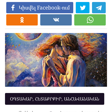
Կիսվել Facebook-ում
ՕԳՏԱԿԱՐ, ՀԵՏԱՔՐՔԻՐ, ԱՆՀԱՎԱՆԱԿԱՆ