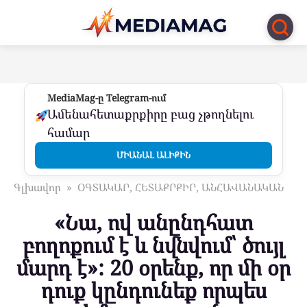
Перейти
к
контенту
MediaMag-ը Telegram-ում
Ամենահետաքրքիրը բաց չթողնելու
համար
ՄԻԱՆԱԼ ԱԼԻՔԻՆ
Գլխավոր
»
ՕԳՏԱԿԱՐ, ՀԵՏԱՔՐՔԻՐ, ԱՆՀԱՎԱՆԱԿԱՆ
«Նա, ով անընդհատ
բողոքում է և նվնվում՝ ծույլ
մարդ է»: 20 օրենք, որ մի օր
դուք կընդունեք որպես