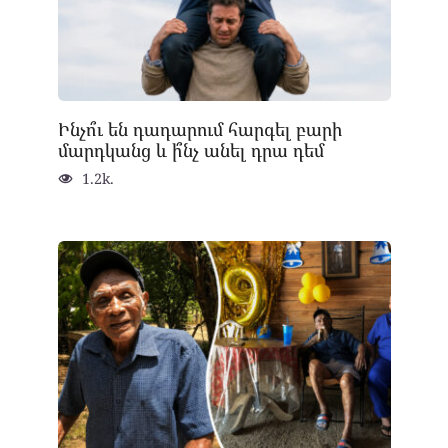
Ինչո՞ւ են դադարում հարգել բարի
մարդկանց և ի՞նչ անել դրա դեմ
1.2k.