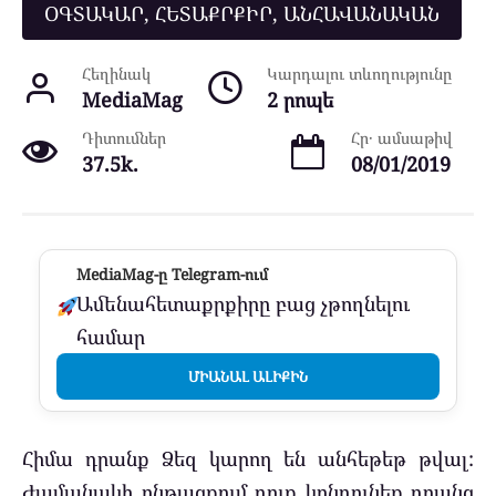
ՕԳՏԱԿԱՐ, ՀԵՏԱՔՐՔԻՐ, ԱՆՀԱՎԱՆԱԿԱՆ
Հեղինակ
Կարդալու տևողությունը
MediaMag
2 րոպե
Դիտումներ
Հր․ ամսաթիվ
37.5k.
08/01/2019
MediaMag-ը Telegram-ում
Ամենահետաքրքիրը բաց չթողնելու
համար
ՄԻԱՆԱԼ ԱԼԻՔԻՆ
Հիմա դրանք Ձեզ կարող են անհեթեթ թվալ:
Ժամանակի ընթացքում դուք կընդունեք դրանց