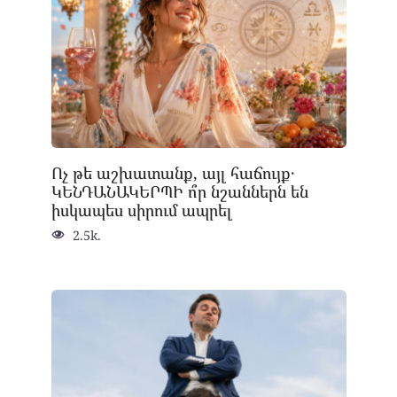
Ոչ թե աշխատանք, այլ հաճույք․
ԿԵՆԴԱՆԱԿԵՐՊԻ ո՞ր նշաններն են
իսկապես սիրում ապրել
2.5k.