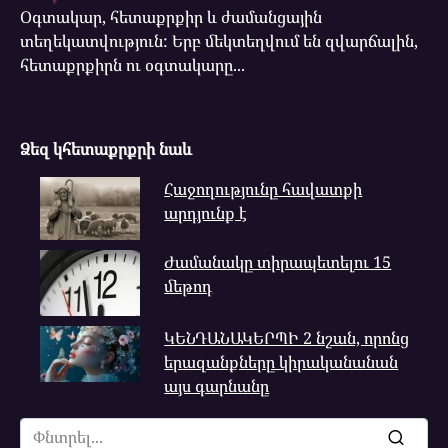
Օգտակար, հետաքրքիր և ժամանցային
տեղեկատվություն: Երբ մեկտեղվում են զվարճալին,
հետաքրքիրն ու օգտակարը...
Ձեզ կհետաքրքրի նաև
Հաջողությունը հավատքի
արդյունք է
Ժամանակը տիրապետելու 15
մեթոդ
ԿԵՆԴԱՆԱԿԵՐՊԻ 2 նշան, որոնց
երազանքները կիրականանան
այս գարնանը
Search