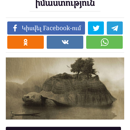
իմաստություն
Կիսվել Facebook-ում