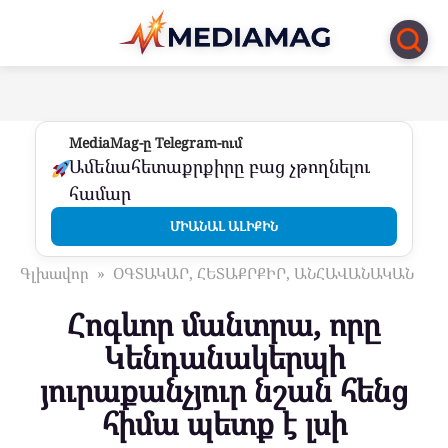
Перейти
к
контенту
MediaMag-ը Telegram-ում
Ամենահետաքրքիրը բաց չթողնելու
համար
ՄԻԱՆԱԼ ԱԼԻՔԻՆ
Գլխավոր
»
ՕԳՏԱԿԱՐ, ՀԵՏԱՔՐՔԻՐ, ԱՆՀԱՎԱՆԱԿԱՆ
Հոգևոր մանտրա, որը
Կենդանակերպի
յուրաքանչյուր նշան հենց
հիմա պետք է լսի