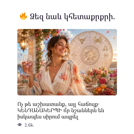
Ձեզ նաև կհետաքրքրի.
Ոչ թե աշխատանք, այլ հաճույք․
ԿԵՆԴԱՆԱԿԵՐՊԻ ո՞ր նշաններն են
իսկապես սիրում ապրել
2.6k.