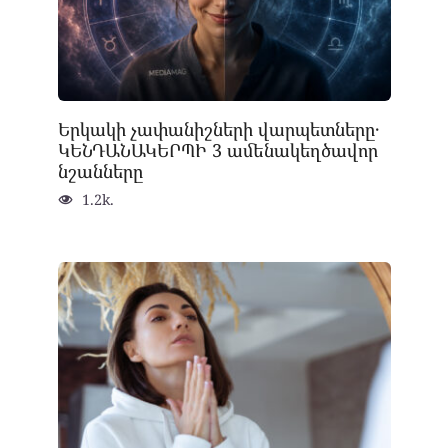
Երկակի չափանիշների վարպետները․
ԿԵՆԴԱՆԱԿԵՐՊԻ 3 ամենակեղծավոր
նշանները
1.2k.