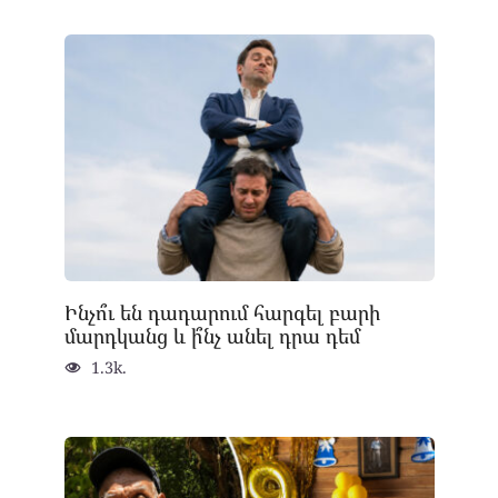
Ինչո՞ւ են դադարում հարգել բարի
մարդկանց և ի՞նչ անել դրա դեմ
1.3k.