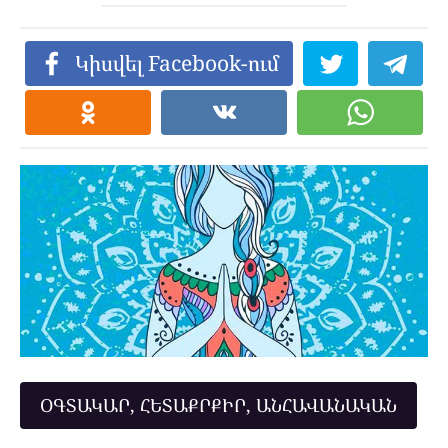
Կիսվել Facebook-ում
ՕԳՏԱԿԱՐ, ՀԵՏԱՔՐՔԻՐ, ԱՆՀԱՎԱՆԱԿԱՆ