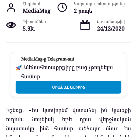
Հեղինակ
Կարդալու տևողությունը
MediaMag
2 րոպե
Դիտումներ
Հր․ ամսաթիվ
5.3k.
24/12/2020
MediaMag-ը Telegram-ում
Ամենահետաքրքիրը բաց չթողնելու
համար
ՄԻԱՆԱԼ ԱԼԻՔԻՆ
Կշեռք. «Ես կսովորեմ վստահել իմ կյանքի
ուղուն, նույնիսկ եթե դրա վերջնական
նպատակը ինձ համար անհայտ մնա: Ես