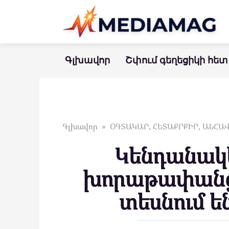
Перейти
к
контенту
Գլխավոր
Շփում գեղեցիկի հետ
Գլխավոր
»
ՕԳՏԱԿԱՐ, ՀԵՏԱՔՐՔԻՐ, ԱՆՀ
Կենդանակ
խորաթափանց 
տեսնում ե