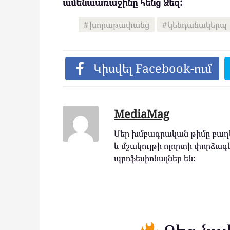
ամենաառաջինը հենց Ձեզ:
խորաթափանց
կենդանակերպ
Կիսվել Facebook-ում
MediaMag
Մեր խմբագրական թիմը բաղկ
և մշակույթի ոլորտի փորձագե
պրոֆեսիոնալներ են: