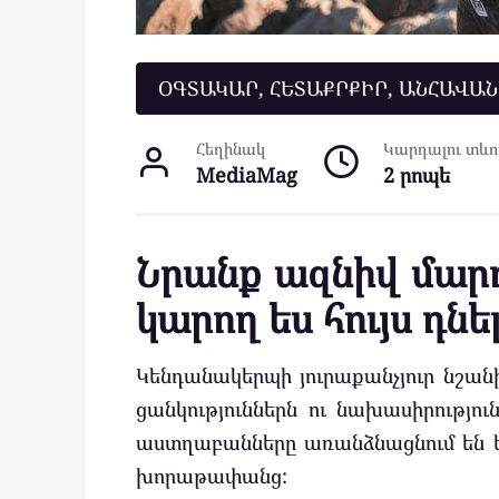
ՕԳՏԱԿԱՐ, ՀԵՏԱՔՐՔԻՐ, ԱՆՀԱՎԱ
Հեղինակ
Կարդալու տևող
MediaMag
2 րոպե
Նրանք ազնիվ մարդ
կարող ես հույս դնել
Կենդանակերպի յուրաքանչյուր նշանի
ցանկություններն ու նախասիրություն
աստղաբանները առանձնացնում են եր
խորաթափանց: