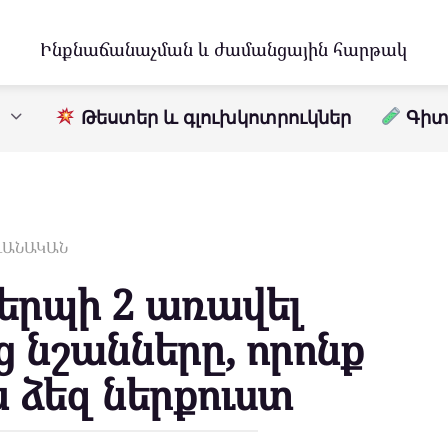
Ինքնաճանաչման և ժամանցային հարթակ
Թեստեր և գլուխկոտրուկներ
Գիտո
ԱՎԱՆԱԿԱՆ
երպի 2 առավել
նշանները, որոնք
ն ձեզ ներքուստ