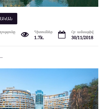
ՆԱԿԱՆ
ությունը
Դիտումներ
Հր․ ամսաթիվ
1.7k.
30/11/2018
․