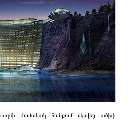
րազմի ժամանակ հանքում սկսվեց ածխի