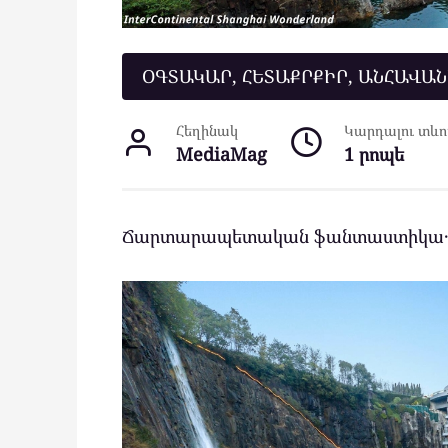
ՕԳՏԱԿԱՐ, ՀԵՏԱՔՐՔԻՐ, ԱՆՀԱՎԱ
Հեղինակ
Կարդալու տևող
MediaMag
1 րոպե
Ճարտարապետական ֆանտաստիկա․․