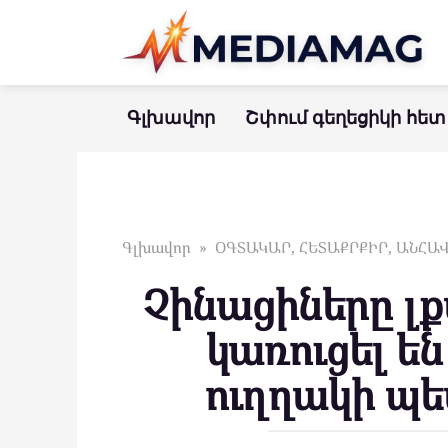
Перейти
к
контенту
Գլխավոր
Շփում գեղեցիկի հետ
Գլխավոր
»
ՕԳՏԱԿԱՐ, ՀԵՏԱՔՐՔԻՐ, ԱՆՀ
Չինացիները լ
կառուցել են
ուղղակի պե