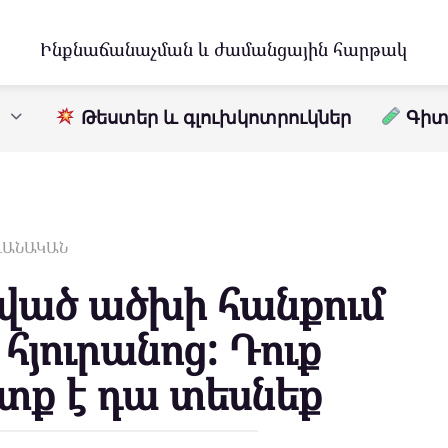
Ինքնաճանաչման և ժամանցային հարթակ
Թեստեր և գլուխկոտրուկներ
Գիտո
ԱՎԱՆԱԿԱՆ
քված ածխի հանքում
 հյուրանոց: Դուք
տք է դա տեսնեք