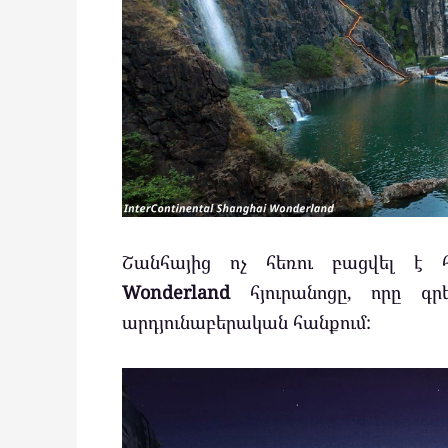
Շանհայից ոչ հեռու բացվել է
Wonderland
հյուրանոցը, որը գր
արդյունաբերական հանքում: