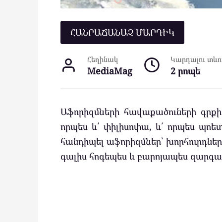
ՀԱՆՐԱՃԱՆԱՉ ՄԱՐԴԻԿ
Հեղինակ
Կարդալու տևող
MediaMag
2 րոպե
Աֆորիզմների հավաքածուների գրքի 
որպես և՛ փիլիսոփա, և՛ որպես պոե
հանդիպել աֆորիզմներ՝ խորհուրդների
գալիս հոգեպես և բարոյապես զարգա