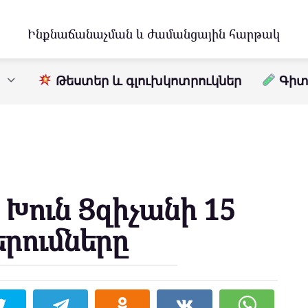
Ինքնաճանաչման և ժամանցային հարթակ
Թեստեր և գլուխկոտրուկներ
Գիտո
Խուն Ցզիչանի 15
երումները