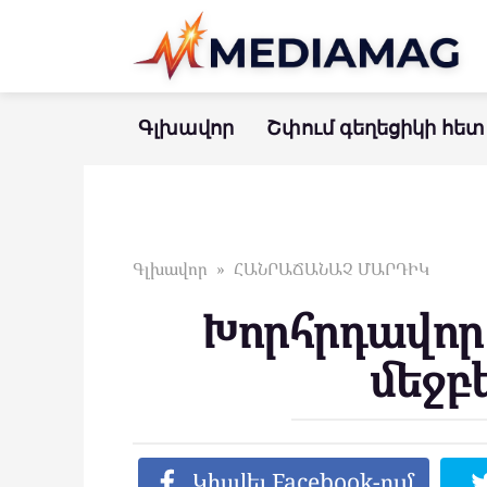
Перейти
к
контенту
Գլխավոր
Շփում գեղեցիկի հետ
Գլխավոր
»
ՀԱՆՐԱՃԱՆԱՉ ՄԱՐԴԻԿ
Խորհրդավոր 
մեջբ
Կիսվել Facebook-ում