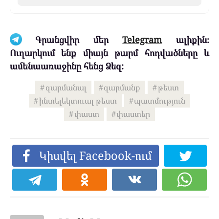
Գրանցվիր մեր
Telegram
ալիքին։
Ուղարկում ենք միայն թարմ հոդվածները և
ամենաառաջինը հենց Ձեզ:
զարմանալ
զարմանք
թեստ
ինտելեկտուալ թեստ
պատմություն
փաստ
փաստեր
Կիսվել Facebook-ում