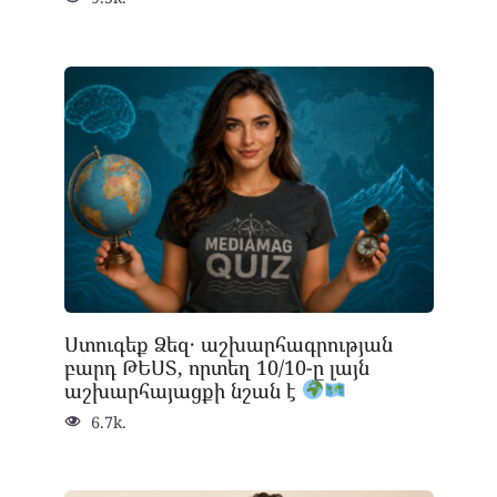
Ստուգեք Ձեզ․ աշխարհագրության
բարդ ԹԵՍՏ, որտեղ 10/10-ը լայն
աշխարհայացքի նշան է
6.7k.