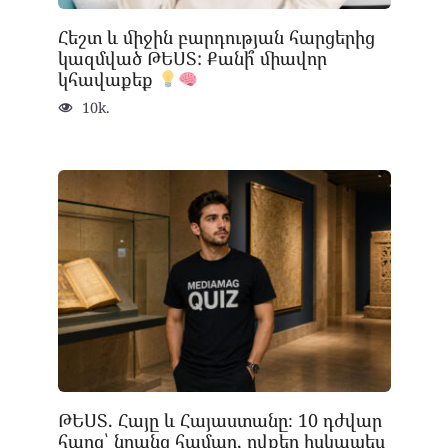
Հեշտ և միջին բարդության հարցերից
կազմված ԹԵՍՏ: Քանի՞ միավոր
կհավաքեք
10k.
ԹԵՍՏ. Հայը և Հայաստանը։ 10 դժվար
հարց՝ նրանց համար, ովքեր իսկապես