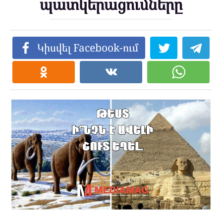
պատկերացումները
Կիսվել Facebook-ում