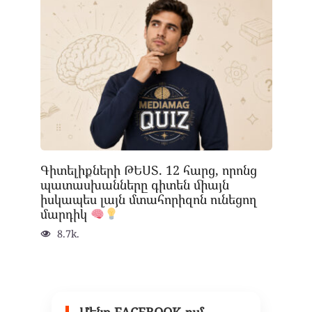
Գիտելիքների ԹԵՍՏ. 12 հարց, որոնց
պատասխանները գիտեն միայն
իսկապես լայն մտահորիզոն ունեցող
մարդիկ
8.7k.
Մենք FACEBOOK-ում