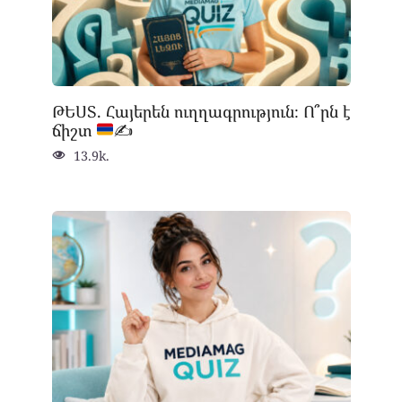
ԹԵՍՏ. Հայերեն ուղղագրություն։ Ո՞րն է
ճիշտ
✍
13.9k.