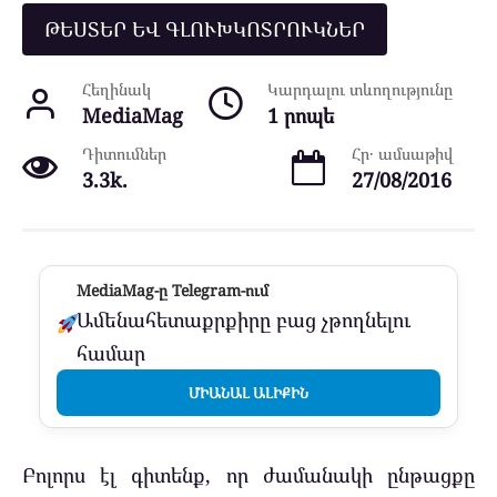
ԹԵՍՏԵՐ ԵՎ ԳԼՈՒԽԿՈՏՐՈՒԿՆԵՐ
Հեղինակ
Կարդալու տևողությունը
MediaMag
1 րոպե
Դիտումներ
Հր․ ամսաթիվ
3.3k.
27/08/2016
MediaMag-ը Telegram-ում
Ամենահետաքրքիրը բաց չթողնելու
համար
ՄԻԱՆԱԼ ԱԼԻՔԻՆ
Բոլորս էլ գիտենք, որ ժամանակի ընթացքը