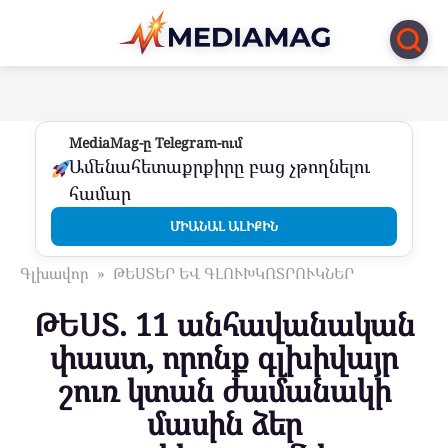
Перейти
к
контенту
MediaMag-ը Telegram-ում
Ամենահետաքրքիրը բաց չթողնելու
համար
ՄԻԱՆԱԼ ԱԼԻՔԻՆ
Գլխավոր
»
ԹԵՍՏԵՐ ԵՎ ԳԼՈՒԽԿՈՏՐՈՒԿՆԵՐ
ԹԵՍՏ. 11 անհավանական
փաստ, որոնք գլխիվայր
շուռ կտան ժամանակի
մասին ձեր