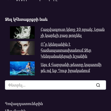
Ձեզ կհետաքրքրի նաև
Հազվագյուտ կնոջ 10 որակ: Նրան
չի կարելի բաց թողնել
Ո՞ր կենդանին է
համապատասխանում Ձեր
Կենդանակերպի նշանին
Այս 4 հարցանի թեստը կպատմի
թե ով եք Դուք իրականում
Search
for:
Գովազդատուներին