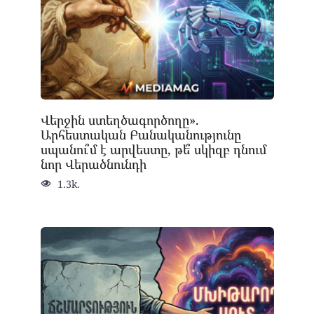
Վերջին ստեղծագործողը».
Արհեստական Բանականությունը
սպանու՞մ է արվեստը, թե՞ սկիզբ դնում
նոր Վերածնունդի
1.3k.