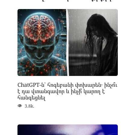
ChatGPT-ն՝ հոգեբանի փոխարեն․ ինչո՞ւ
է դա վտանգավոր և ինչի՞ կարող է
հանգեցնել
3.8k.