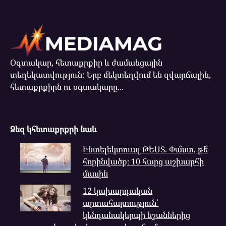
Օգտակար, հետաքրքիր և ժամանցային
տեղեկատվություն: Երբ մեկտեղվում են զվարճալին,
հետաքրքիրն ու օգտակարը...
Ձեզ կհետաքրքրի նաև
Ինտելեկտուալ ԹԵՍՏ. Փա՞ստ, թե՞
հորինվածք։ 10 հարց աշխարհի
մասին
12 կախարդական
արտահայտություն՝
կենդանակերպի նշաններից