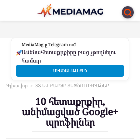
Перейти
к
контенту
MediaMag-ը Telegram-ում
Ամենահետաքրքիրը բաց չթողնելու
համար
ՄԻԱՆԱԼ ԱԼԻՔԻՆ
Գլխավոր
»
ՏՏ ԵՎ ԲԱՐՁՐ ՏԵԽՆՈԼՈԳԻԱՆԵՐ
10 հետաքրքիր,
անիմացված Google+
պրոֆիլներ