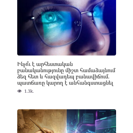
Ինչո՞ւ է արհեստական
բանականությունը միշտ համաձայնում
ձեզ հետ և հազվադեպ բանավիճում.
պատճառը կարող է անհանգստացնել
1.3k.