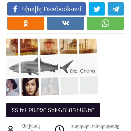
Կիսվել Facebook-ում
ՏՏ ԵՎ ԲԱՐՁՐ ՏԵԽՆՈԼՈԳԻԱՆԵՐ
Հեղինակ
Կարդալու տևողությունը