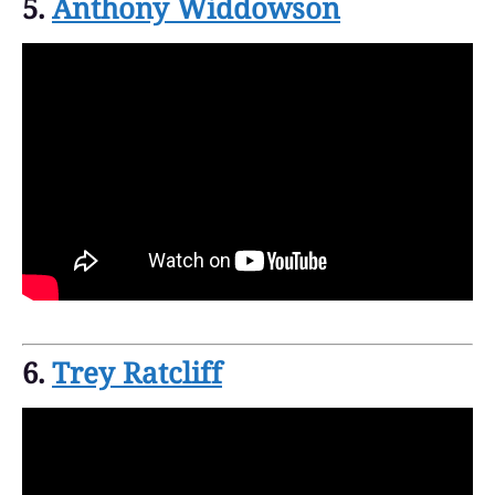
5.
Anthony Widdowson
6.
Trey Ratcliff