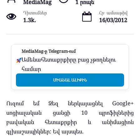
MediaMag
1 րոպե
Դիտումներ
Հր․ ամսաթիվ
1.3k.
16/03/2012
MediaMag-ը Telegram-ում
Ամենահետաքրքիրը բաց չթողնելու
համար
ՄԻԱՆԱԼ ԱԼԻՔԻՆ
Ուզում եմ Ձեզ ներկայացնել Google+
սոցիալական ցանցի 10 պրոֆիլներից
բավական հետաքրքիր և անիմացիոն
գլխաշապիկներ: Եվ այսպես.