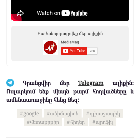
Բաժանորդագրվեք մեր ալիքին
Գրանցվիր մեր
Telegram
ալիքին։
Ուղարկում ենք միայն թարմ հոդվածները և
ամենաառաջինը հենց Ձեզ:
google
անիմացիոն
գլխաշապիկ
հետաքրքիր
հիդեր
պրոֆիլ