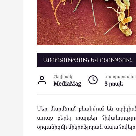
ԱՌՈՂՋՈՒԹՅՈՒՆ ԵՎ ԲՆՈՒԹՅՈՒՆ
Հեղինակ
Կարդալու տևող
MediaMag
3 րոպե
Մեր մարմնում բնակվում են տրիլիո
առաջ բերել տարբեր հիվանդությո
օրգանիզմի միկրոֆլորան ապահովելո