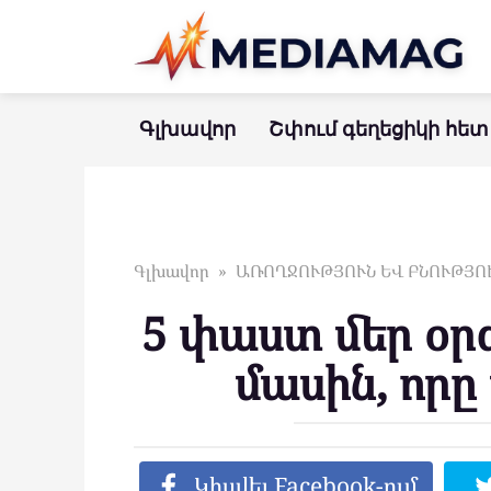
Перейти
к
контенту
Գլխավոր
Շփում գեղեցիկի հետ
Գլխավոր
»
ԱՌՈՂՋՈՒԹՅՈՒՆ ԵՎ ԲՆՈՒԹՅՈ
5 փաստ մեր օր
մասին, որը
Կիսվել Facebook-ում