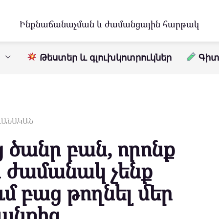
Ինքնաճանաչման և ժամանցային հարթակ
Թեստեր և գլուխկոտրուկներ
Գիտո
ԱՎԱՆԱԿԱՆ
 ծանր բան, որոնք
ր ժամանակ չենք
մ բաց թողնել մեր
յանքից