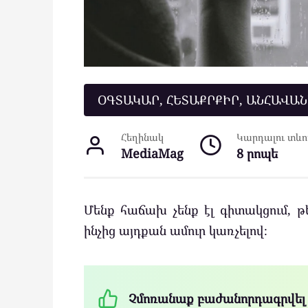
ՕԳՏԱԿԱՐ, ՀԵՏԱՔՐՔԻՐ, ԱՆՀԱՎԱ
Հեղինակ
Կարդալու տևող
MediaMag
8 րոպե
Մենք հաճախ չենք էլ գիտակցում, թ
ինչից այդքան ամուր կառչելով։
Չմոռանաք բաժանորդագրվել