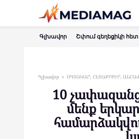
Перейти
к
контенту
Գլխավոր
Շփում գեղեցիկի հետ
Գլխավոր
»
ՕԳՏԱԿԱՐ, ՀԵՏԱՔՐՔԻՐ, ԱՆՀ
10 չափազանց
մենք երկա
համարձակվու
կ