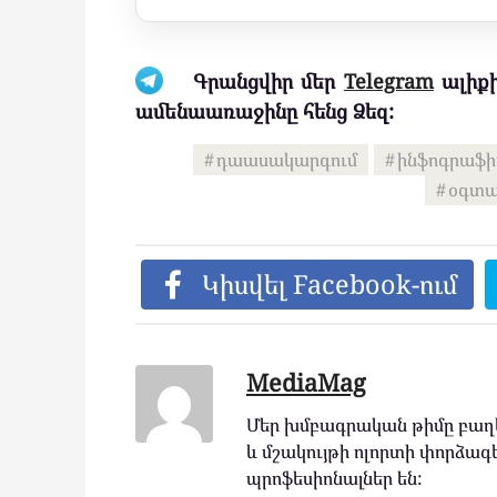
Գրանցվիր մեր
Telegram
ալիքի
ամենաառաջինը հենց Ձեզ:
դաասակարգում
ինֆոգրաֆ
օգտ
Կիսվել Facebook-ում
MediaMag
Մեր խմբագրական թիմը բաղկ
և մշակույթի ոլորտի փորձագե
պրոֆեսիոնալներ են: