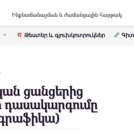
Ինքնաճանաչման և ժամանցային հարթակ
Թեստեր և գլուխկոտրուկներ
Գիտո
Ր
կան ցանցերից
ի դասակարգումը
ոգրաֆիկա)