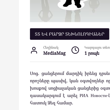
ՏՏ ԵՎ ԲԱՐՁՐ ՏԵԽՆՈԼՈԳԻԱՆԵՐ
Հեղինակ
Կարդալու տևող
MediaMag
1 րոպե
Սոց. ցանցերում մարդիկ իրենց դրսև
որոշները պասիվ, կան օգտվողներ ո
խոսքով սոցիալական ցանցերից օգտ
դասակարգում է արել РИА Новости-
հատուկ Ձեզ համար.