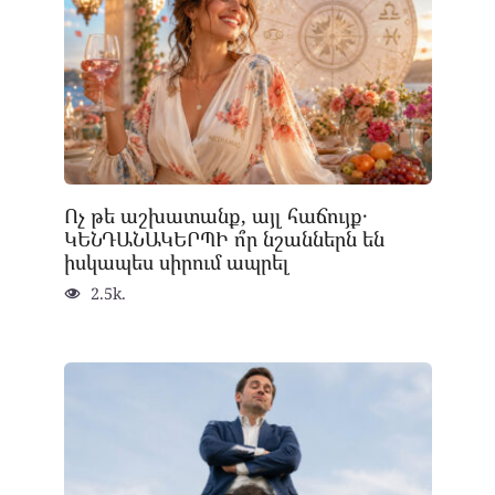
Ոչ թե աշխատանք, այլ հաճույք․
ԿԵՆԴԱՆԱԿԵՐՊԻ ո՞ր նշաններն են
իսկապես սիրում ապրել
2.5k.