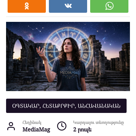
ՕԳՏԱԿԱՐ, ՀԵՏԱՔՐՔԻՐ, ԱՆՀԱՎԱՆԱԿԱՆ
Հեղինակ
Կարդալու տևողությունը
MediaMag
2 րոպե