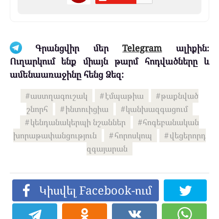
Գրանցվիր մեր
Telegram
ալիքին։
Ուղարկում ենք միայն թարմ հոդվածները և
ամենաառաջինը հենց Ձեզ:
աստղագուշակ
էմպաթիա
թաքնված
շնորհ
ինտուիցիա
կանխազգացում
կենդանակերպի նշաններ
հոգեբանական
խորաթափանցություն
հորոսկոպ
վեցերորդ
զգայարան
Կիսվել Facebook-ում