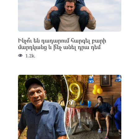
Ինչո՞ւ են դադարում հարգել բարի
մարդկանց և ի՞նչ անել դրա դեմ
1.2k.