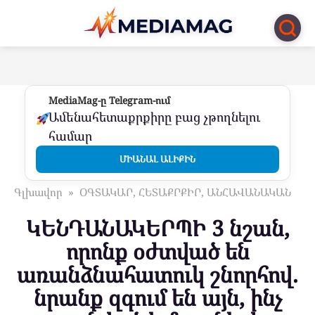
Перейти
к
контенту
MediaMag-ը Telegram-ում
Ամենահետաքրքիրը բաց չթողնելու
համար
ՄԻԱՆԱԼ ԱԼԻՔԻՆ
Գլխավոր
»
ՕԳՏԱԿԱՐ, ՀԵՏԱՔՐՔԻՐ, ԱՆՀԱՎԱՆԱԿԱՆ
ԿԵՆԴԱՆԱԿԵՐՊԻ 3 նշան,
որոնք օժտված են
առանձնահատուկ շնորհով.
նրանք զգում են այն, ինչ