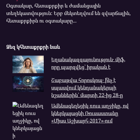
Օգտակար, հետաքրքիր և ժամանցային
տեղեկատվություն: Երբ մեկտեղվում են զվարճալին,
հետաքրքիրն ու օգտակարը...
Ձեզ կհետաքրքրի նաև
Եղանակազգայունություն․ միֆ,
որը պարզվեց՝ իրական է
Շաբաթվա հորոսկոպ․ ի՞նչ է
սպասվում կենդանակերպի
նշաններին՝ մարտի 22-ից 28-ը
Ամենագեղեցիկ ռուս աղջիկը, ով
կներկայացնի Ռուսաստանը
«Միսս Աշխարհ-2017»-ում