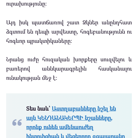
ուրախությունը։
Այդ իսկ պատճառով շատ Ձկներ անընդհատ
ձգտում են դեպի արվեստը, հոգեբանությունն ու
հոգևոր պրակտիկաները։
Նրանց ուժը հուզական խորքերը սուզվելու և
բառերով աննկարագրելին հասկանալու
ունակության մեջ է։
Տես նաև՝
Աստղաբանները նշել են
այն ԿԵՆԴԱՆԱԿԵՐՊԻ նշանները,
որոնք ունեն ամենաուժեղ
ինտուիցիան և վեցերորդ զգայարանը