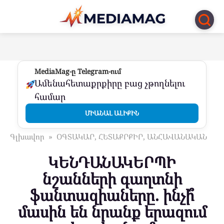
Перейти
к
контенту
MediaMag-ը Telegram-ում
Ամենահետաքրքիրը բաց չթողնելու
համար
ՄԻԱՆԱԼ ԱԼԻՔԻՆ
Գլխավոր
»
ՕԳՏԱԿԱՐ, ՀԵՏԱՔՐՔԻՐ, ԱՆՀԱՎԱՆԱԿԱՆ
ԿԵՆԴԱՆԱԿԵՐՊԻ
նշանների գաղտնի
ֆանտազիաները. ինչի՞
մասին են նրանք երազում