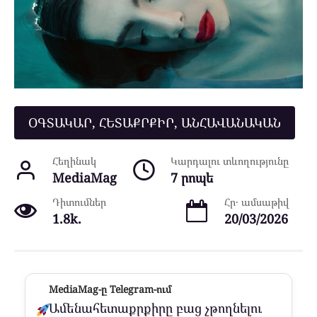
ՕԳՏԱԿԱՐ, ՀԵՏԱՔՐՔԻՐ, ԱՆՀԱՎԱՆԱԿԱՆ
Հեղինակ
Կարդալու տևողությունը
MediaMag
7 րոպե
Դիտումներ
Հր․ ամսաթիվ
1.8k.
20/03/2026
MediaMag-ը Telegram-ում
Ամենահետաքրքիրը բաց չթողնելու