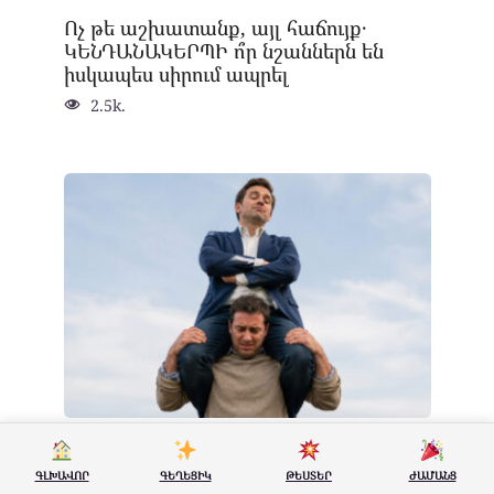
Ոչ թե աշխատանք, այլ հաճույք․
ԿԵՆԴԱՆԱԿԵՐՊԻ ո՞ր նշաններն են
իսկապես սիրում ապրել
2.5k.
Ինչո՞ւ են դադարում հարգել բարի
մարդկանց և ի՞նչ անել դրա դեմ
ԳԼԽԱՎՈՐ
ԳԵՂԵՑԻԿ
ԹԵՍՏԵՐ
ԺԱՄԱՆՑ