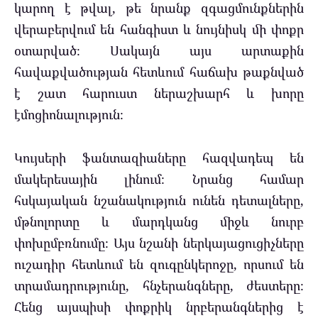
կարող է թվալ, թե նրանք զգացմունքներին
վերաբերվում են հանգիստ և նույնիսկ մի փոքր
օտարված։ Սակայն այս արտաքին
հավաքվածության հետևում հաճախ թաքնված
է շատ հարուստ ներաշխարհ և խորը
էմոցիոնալություն։
Կույսերի ֆանտազիաները հազվադեպ են
մակերեսային լինում։ Նրանց համար
հսկայական նշանակություն ունեն դետալները,
մթնոլորտը և մարդկանց միջև նուրբ
փոխըմբռնումը։ Այս նշանի ներկայացուցիչները
ուշադիր հետևում են զուգընկերոջը, որսում են
տրամադրությունը, հնչերանգները, ժեստերը։
Հենց այսպիսի փոքրիկ նրբերանգներից է