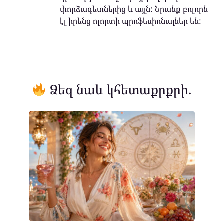
փորձագետներից և այլն: Նրանք բոլորն
էլ իրենց ոլորտի պրոֆեսիոնալներ են:
Ձեզ նաև կհետաքրքրի.