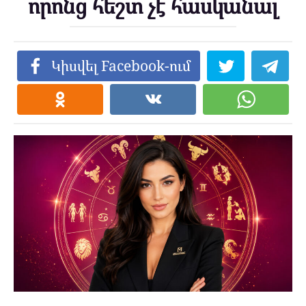
որոնց հեշտ չէ հասկանալ
Կիսվել Facebook-ում