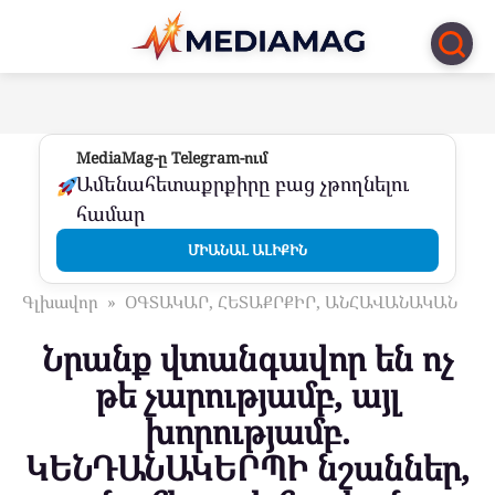
Перейти
к
контенту
MediaMag-ը Telegram-ում
Ամենահետաքրքիրը բաց չթողնելու
համար
ՄԻԱՆԱԼ ԱԼԻՔԻՆ
Գլխավոր
»
ՕԳՏԱԿԱՐ, ՀԵՏԱՔՐՔԻՐ, ԱՆՀԱՎԱՆԱԿԱՆ
Նրանք վտանգավոր են ոչ
թե չարությամբ, այլ
խորությամբ.
ԿԵՆԴԱՆԱԿԵՐՊԻ նշաններ,